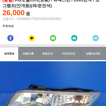
(품절)
KG모빌리티(쌍용) / 뉴렉스턴 / 2005년식 / 포
그램프(안개등)(좌/운전석)
26,000
원
상품코드: 201806091730001000210003001
무료배송
상세정보
반품/교환
배송안내
지파츠안내
상품Q&A(0)