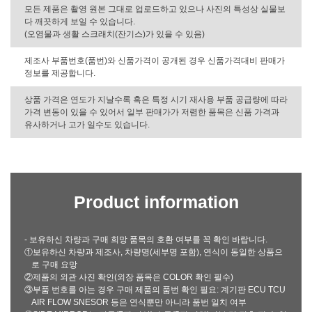
모든 제품은 촬영 원본 그대로 업로드하고 있으나 사진의 특성상 실물보
다 깨끗하게 보일 수 있습니다.
(오염물과 생활 스크래치(잔기스)가 있을 수 있음)
제조사 부품번호(품번)와 신품가격이 공개된 경우 신품가격대비 판매가
정보를 제공합니다.
상품 가격은 연도가 지날수록 혹은 특정 시기 재사용 부품 공급량에 따라
가격 변동이 있을 수 있어서 일부 판매가가 저렴한 품목은 신품 가격과
유사하거나 고가 일수도 있습니다.
Product information
- 보유하신 차량과 구매 희망 품목의 호환 여부를 꼭 확인 바랍니다.
①보유하신 차량과 제조사, 차량명(세부명 포함), 연식이 동일한 상품으
로 구매 요망
②제품의 외관 사진 확인(외장 품목은 COLOR 확인 필수)
③부품 번호를 아는 경우 구매 제품의 품번 확인 필요: 계기판 ECU TCU
AIR FLOW SNESOR 등은 연식뿐만 아니라 품번 일치 여부