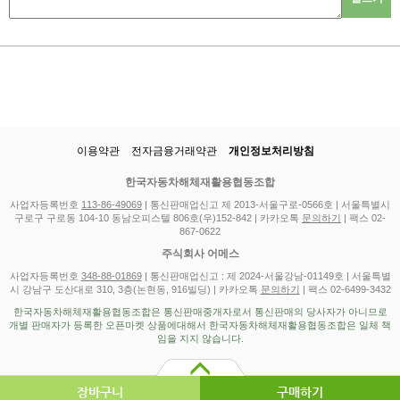
이용약관
전자금융거래약관
개인정보처리방침
한국자동차해체재활용협동조합
사업자등록번호
113-86-49069
| 통신판매업신고 제 2013-서울구로-0566호 | 서울특별시
구로구 구로동 104-10 동남오피스텔 806호(우)152-842 | 카카오톡
문의하기
| 팩스 02-
867-0622
주식회사 어메스
사업자등록번호
348-88-01869
| 통신판매업신고 : 제 2024-서울강남-01149호 | 서울특별
시 강남구 도산대로 310, 3층(논현동, 916빌딩) | 카카오톡
문의하기
| 팩스 02-6499-3432
한국자동차해체재활용협동조합은 통신판매중개자로서 통신판매의 당사자가 아니므로
개별 판매자가 등록한 오픈마켓 상품에대해서 한국자동차해체재활용협동조합은 일체 책
임을 지지 않습니다.
장바구니
구매하기