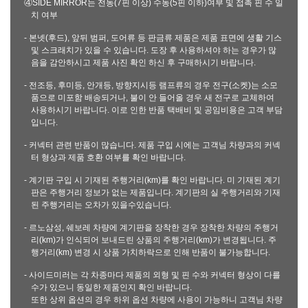
④SIDE MIRROR는 전동(7핀 이상) 수동(5핀 이하)여부 및 접촉 핀 수 일
치 여부
- 본넷(후드), 앞뒤 범퍼, 도어류 등 판금류 제품은 제품 표면에 생활 기스
및 스크래치가 있을 수 있습니다. 도장 후 사용하셔야 하는 경우가 많
음을 감안하시고 제품 사진 확인 하신 후 구매하시기 바랍니다.
- 전조등, 후미등, 안개등, 방향지시등 램프류의 경우 전구(소켓)는 소모
품으로 미포함 배송되거나, 불이 안 들어올 경우 새 전구로 교체하여
사용하시기 바랍니다. 이로 인한 반품 택배비 및 공임비용은 고객 부담
입니다.
- 커넥터 관련 반품이 많습니다. 제품 구입 시에는 고객님 차량과의 커넥
터 형상과 제품 호환 여부를 확인 바랍니다.
- 계기판 구입 시 기재된 주행거리(km)를 확인 바랍니다. 미 기재된 계기
판은 주행거리 정보가 없는 제품입니다. 계기판의 실 주행거리와 기재
된 주행거리는 오차가 있을수있습니다.
- 르노삼성, 쉐보레 차량에 계기판을 장착한 경우 장착한 차량의 주행거
리(km)가 인식되어 보내드린 상품의 주행거리(km)가 변경됩니다. 주
행거리(km) 변경 시 상품 가치하락으로 인해 반품이 불가능합니다.
- 사이드미러는 각 차종마다 제품의 외형 및 핀 수와 커넥터 형상이 다를
수가 있으니 동일한 제품인지 확인 바랍니다.
또한 상위 옵션의 경우 하위 옵션 차량에 사용이 가능하니 고객님 차량