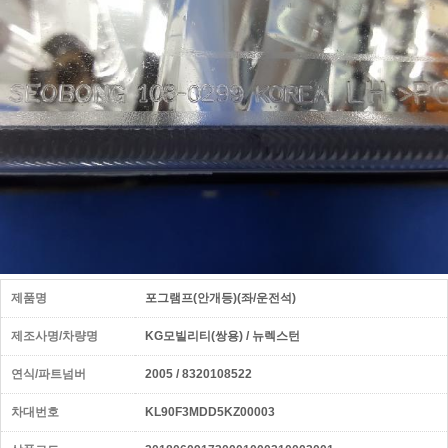
제품명
포그램프(안개등)(좌/운전석)
제조사명/차량명
KG모빌리티(쌍용) / 뉴렉스턴
연식/파트넘버
2005 / 8320108522
차대번호
KL90F3MDD5KZ00003