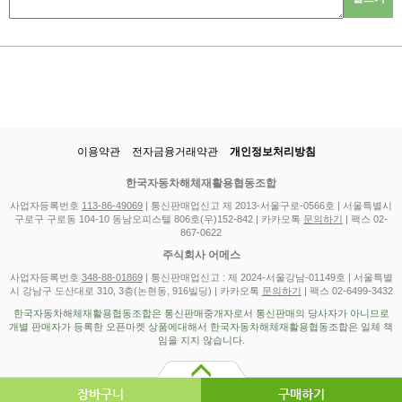
이용약관
전자금융거래약관
개인정보처리방침
한국자동차해체재활용협동조합
사업자등록번호
113-86-49069
| 통신판매업신고 제 2013-서울구로-0566호 | 서울특별시
구로구 구로동 104-10 동남오피스텔 806호(우)152-842 | 카카오톡
문의하기
| 팩스 02-
867-0622
주식회사 어메스
사업자등록번호
348-88-01869
| 통신판매업신고 : 제 2024-서울강남-01149호 | 서울특별
시 강남구 도산대로 310, 3층(논현동, 916빌딩) | 카카오톡
문의하기
| 팩스 02-6499-3432
한국자동차해체재활용협동조합은 통신판매중개자로서 통신판매의 당사자가 아니므로
개별 판매자가 등록한 오픈마켓 상품에대해서 한국자동차해체재활용협동조합은 일체 책
임을 지지 않습니다.
장바구니
구매하기