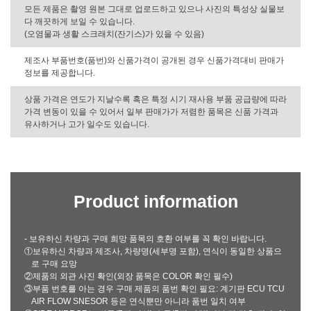
모든 제품은 촬영 원본 그대로 업로드하고 있으나 사진의 특성상 실물보
다 깨끗하게 보일 수 있습니다.
(오염물과 생활 스크래치(잔기스)가 있을 수 있음)
제조사 부품번호(품번)와 신품가격이 공개된 경우 신품가격대비 판매가
정보를 제공합니다.
상품 가격은 연도가 지날수록 혹은 특정 시기 재사용 부품 공급량에 따라
가격 변동이 있을 수 있어서 일부 판매가가 저렴한 품목은 신품 가격과
유사하거나 고가 일수도 있습니다.
Product information
- 보유하신 차량과 구매 희망 품목의 호환 여부를 꼭 확인 바랍니다.
①보유하신 차량과 제조사, 차량명(세부명 포함), 연식이 동일한 상품으
로 구매 요망
②제품의 외관 사진 확인(외장 품목은 COLOR 확인 필수)
③부품 번호를 아는 경우 구매 제품의 품번 확인 필요: 계기판 ECU TCU
AIR FLOW SNESOR 등은 연식뿐만 아니라 품번 일치 여부