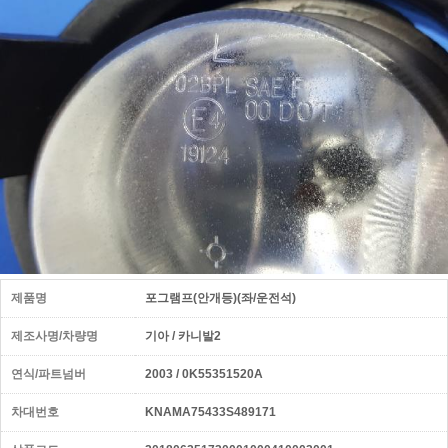
제품명
포그램프(안개등)(좌/운전석)
제조사명/차량명
기아 / 카니발2
연식/파트넘버
2003 / 0K55351520A
차대번호
KNAMA75433S489171