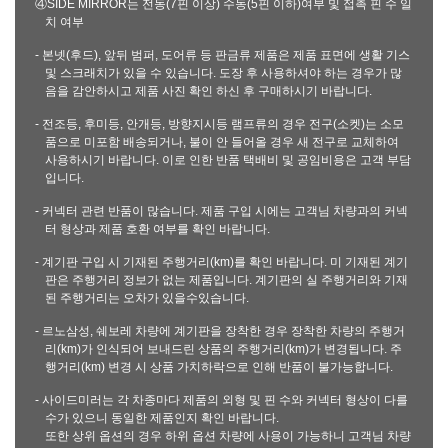
④SIDE MIRROR는 전동(7핀 이상) 수동(5핀 이하)여부 및 접촉 핀 수 일
치 여부
- 본넷(후드), 앞뒤 범퍼, 도어류 등 판금류 제품은 제품 표면에 생활 기스
및 스크래치가 있을 수 있습니다. 도장 후 사용하셔야 하는 경우가 많
음을 감안하시고 제품 사진 확인 하신 후 구매하시기 바랍니다.
- 전조등, 후미등, 안개등, 방향지시등 램프류의 경우 전구(소켓)는 소모
품으로 미포함 배송되거나, 불이 안 들어올 경우 새 전구로 교체하여
사용하시기 바랍니다. 이로 인한 반품 택배비 및 공임비용은 고객 부담
입니다.
- 커넥터 관련 반품이 많습니다. 제품 구입 시에는 고객님 차량과의 커넥
터 형상과 제품 호환 여부를 확인 바랍니다.
- 계기판 구입 시 기재된 주행거리(km)를 확인 바랍니다. 미 기재된 계기
판은 주행거리 정보가 없는 제품입니다. 계기판의 실 주행거리와 기재
된 주행거리는 오차가 있을수있습니다.
- 르노삼성, 쉐보레 차량에 계기판을 장착한 경우 장착한 차량의 주행거
리(km)가 인식되어 보내드린 상품의 주행거리(km)가 변경됩니다. 주
행거리(km) 변경 시 상품 가치하락으로 인해 반품이 불가능합니다.
- 사이드미러는 각 차종마다 제품의 외형 및 핀 수와 커넥터 형상이 다를
수가 있으니 동일한 제품인지 확인 바랍니다.
또한 상위 옵션의 경우 하위 옵션 차량에 사용이 가능하니 고객님 차량