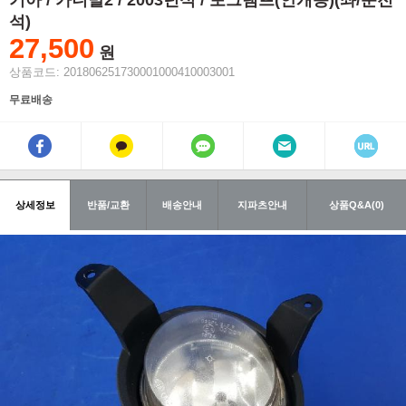
기아 / 카니발2 / 2003년식 / 포그램프(안개등)(좌/운전
석)
27,500
원
상품코드: 201806251730001000410003001
무료배송
상세정보
반품/교환
배송안내
지파츠안내
상품Q&A(0)