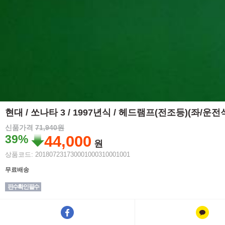
현대 / 쏘나타 3 / 1997년식 / 헤드램프(전조등)(좌/운전
신품가격
71,940원
39%
44,000
원
상품코드: 201807231730001000310001001
무료배송
핀수확인 필수