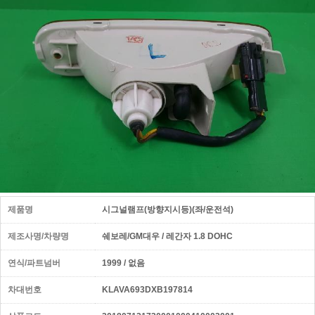
제품명
시그널램프(방향지시등)(좌/운전석)
제조사명/차량명
쉐보레/GM대우 / 레간자 1.8 DOHC
연식/파트넘버
1999 / 없음
차대번호
KLAVA693DXB197814