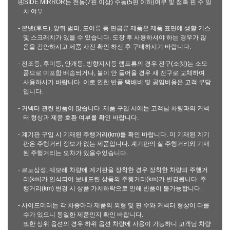
④SIDE MIRROR는 전동(7핀 이상) 수동(5핀 이하)여부 및 접촉 핀 수 일
치 여부
- 본넷(후드), 앞뒤 범퍼, 도어류 등 판금류 제품은 제품 표면에 생활 기스
및 스크래치가 있을 수 있습니다. 도장 후 사용하셔야 하는 경우가 많
음을 감안하시고 제품 사진 확인 하신 후 구매하시기 바랍니다.
- 전조등, 후미등, 안개등, 방향지시등 램프류의 경우 전구(소켓)는 소모
품으로 미포함 배송되거나, 불이 안 들어올 경우 새 전구로 교체하여
사용하시기 바랍니다. 이로 인한 반품 택배비 및 공임비용은 고객 부담
입니다.
- 커넥터 관련 반품이 많습니다. 제품 구입 시에는 고객님 차량과의 커넥
터 형상과 제품 호환 여부를 확인 바랍니다.
- 계기판 구입 시 기재된 주행거리(km)를 확인 바랍니다. 미 기재된 계기
판은 주행거리 정보가 없는 제품입니다. 계기판의 실 주행거리와 기재
된 주행거리는 오차가 있을수있습니다.
- 르노삼성, 쉐보레 차량에 계기판을 장착한 경우 장착한 차량의 주행거
리(km)가 인식되어 보내드린 상품의 주행거리(km)가 변경됩니다. 주
행거리(km) 변경 시 상품 가치하락으로 인해 반품이 불가능합니다.
- 사이드미러는 각 차종마다 제품의 외형 및 핀 수와 커넥터 형상이 다를
수가 있으니 동일한 제품인지 확인 바랍니다.
또한 상위 옵션의 경우 하위 옵션 차량에 사용이 가능하니 고객님 차량