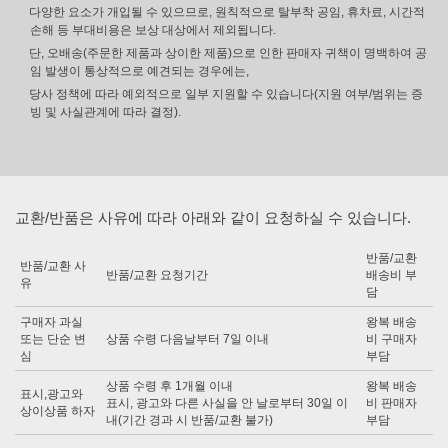
다양한 요소가 개입될 수 있으므로, 원칙적으로 탈부착 공임, 휴차료, 시간적
손해 등 부대비용은 보상 대상에서 제외됩니다.
단, 오배송(주문한 제품과 상이한 제품)으로 인한 판매자 귀책이 명백하여 공
임 발생이 통상적으로 예견되는 경우에는,
당사 정책에 따라 예외적으로 일부 지원할 수 있습니다(지원 여부/범위는 증
빙 및 사실관계에 따라 결정).
교환/반품은 사유에 따라 아래와 같이 요청하실 수 있습니다.
반품/교환
반품/교환 사
반품/교환 요청기간
배송비 부
유
담
구매자 과실
왕복 배송
또는 단순 변
상품 수령 다음날부터 7일 이내
비 구매자
심
부담
상품 수령 후 1개월 이내
왕복 배송
표시,광고와
표시, 광고와 다른 사실을 안 날로부터 30일 이
비 판매자
상이상품 하자
내(기간 경과 시 반품/교환 불가)
부담