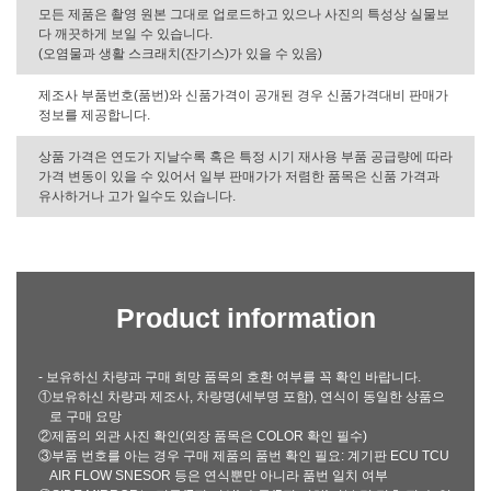
모든 제품은 촬영 원본 그대로 업로드하고 있으나 사진의 특성상 실물보
다 깨끗하게 보일 수 있습니다.
(오염물과 생활 스크래치(잔기스)가 있을 수 있음)
제조사 부품번호(품번)와 신품가격이 공개된 경우 신품가격대비 판매가
정보를 제공합니다.
상품 가격은 연도가 지날수록 혹은 특정 시기 재사용 부품 공급량에 따라
가격 변동이 있을 수 있어서 일부 판매가가 저렴한 품목은 신품 가격과
유사하거나 고가 일수도 있습니다.
Product information
- 보유하신 차량과 구매 희망 품목의 호환 여부를 꼭 확인 바랍니다.
①보유하신 차량과 제조사, 차량명(세부명 포함), 연식이 동일한 상품으
로 구매 요망
②제품의 외관 사진 확인(외장 품목은 COLOR 확인 필수)
③부품 번호를 아는 경우 구매 제품의 품번 확인 필요: 계기판 ECU TCU
AIR FLOW SNESOR 등은 연식뿐만 아니라 품번 일치 여부