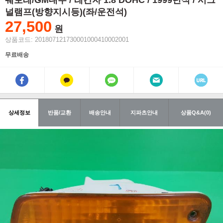
쉐보레/GM대우 / 레간자 1.8 DOHC / 1999년식 / 시그
널램프(방향지시등)(좌/운전석)
27,500
원
상품코드: 201807121730001000410002001
무료배송
상세정보
반품/교환
배송안내
지파츠안내
상품Q&A(0)