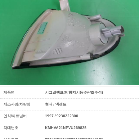
제품명
시그널램프(방향지시등)(우/조수석)
제조사명/차량명
현대 / 엑센트
연식/파트넘버
1997 / 9230222300
차대번호
KMHVA21NPVU269825