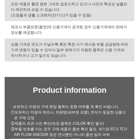
모든 제품은 촬영 원본 그대로 업로드하고 있으나 사진의 특성상 실물보
다 깨끗하게 보일 수 있습니다.
(오염물과 생활 스크래치(잔기스)가 있을 수 있음)
제조사 부품번호(품번)와 신품가격이 공개된 경우 신품가격대비 판매가
정보를 제공합니다.
상품 가격은 연도가 지날수록 혹은 특정 시기 재사용 부품 공급량에 따라
가격 변동이 있을 수 있어서 일부 판매가가 저렴한 품목은 신품 가격과
유사하거나 고가 일수도 있습니다.
Product information
- 보유하신 차량과 구매 희망 품목의 호환 여부를 꼭 확인 바랍니다.
①보유하신 차량과 제조사, 차량명(세부명 포함), 연식이 동일한 상품으
로 구매 요망
②제품의 외관 사진 확인(외장 품목은 COLOR 확인 필수)
③부품 번호를 아는 경우 구매 제품의 품번 확인 필요: 계기판 ECU TCU
AIR FLOW SNESOR 등은 연식뿐만 아니라 품번 일치 여부