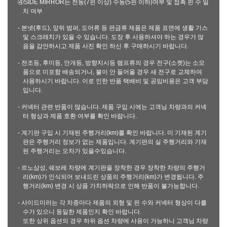
④SIDE MIRROR는 전동(7핀 이상) 수동(5핀 이하)여부 및 접촉 핀 수 일
치 여부
- 본넷(후드), 앞뒤 범퍼, 도어류 등 판금류 제품은 제품 표면에 생활 기스
및 스크래치가 있을 수 있습니다. 도장 후 사용하셔야 하는 경우가 많
음을 감안하시고 제품 사진 확인 하신 후 구매하시기 바랍니다.
- 전조등, 후미등, 안개등, 방향지시등 램프류의 경우 전구(소켓)는 소모
품으로 미포함 배송되거나, 불이 안 들어올 경우 새 전구로 교체하여
사용하시기 바랍니다. 이로 인한 반품 택배비 및 공임비용은 고객 부담
입니다.
- 커넥터 관련 반품이 많습니다. 제품 구입 시에는 고객님 차량과의 커넥
터 형상과 제품 호환 여부를 확인 바랍니다.
- 계기판 구입 시 기재된 주행거리(km)를 확인 바랍니다. 미 기재된 계기
판은 주행거리 정보가 없는 제품입니다. 계기판의 실 주행거리와 기재
된 주행거리는 오차가 있을수있습니다.
- 르노삼성, 쉐보레 차량에 계기판을 장착한 경우 장착한 차량의 주행거
리(km)가 인식되어 보내드린 상품의 주행거리(km)가 변경됩니다. 주
행거리(km) 변경 시 상품 가치하락으로 인해 반품이 불가능합니다.
- 사이드미러는 각 차종마다 제품의 외형 및 핀 수와 커넥터 형상이 다를
수가 있으니 동일한 제품인지 확인 바랍니다.
또한 상위 옵션의 경우 하위 옵션 차량에 사용이 가능하니 고객님 차량