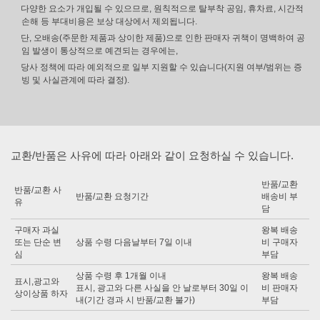
다양한 요소가 개입될 수 있으므로, 원칙적으로 탈부착 공임, 휴차료, 시간적
손해 등 부대비용은 보상 대상에서 제외됩니다.
단, 오배송(주문한 제품과 상이한 제품)으로 인한 판매자 귀책이 명백하여 공
임 발생이 통상적으로 예견되는 경우에는,
당사 정책에 따라 예외적으로 일부 지원할 수 있습니다(지원 여부/범위는 증
빙 및 사실관계에 따라 결정).
교환/반품은 사유에 따라 아래와 같이 요청하실 수 있습니다.
반품/교환
반품/교환 사
반품/교환 요청기간
배송비 부
유
담
구매자 과실
왕복 배송
또는 단순 변
상품 수령 다음날부터 7일 이내
비 구매자
심
부담
상품 수령 후 1개월 이내
왕복 배송
표시,광고와
표시, 광고와 다른 사실을 안 날로부터 30일 이
비 판매자
상이상품 하자
내(기간 경과 시 반품/교환 불가)
부담