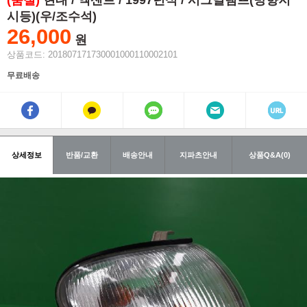
(품절)
현대 / 엑센트 / 1997년식 / 시그널램프(방향지
시등)(우/조수석)
26,000
원
상품코드: 201807171730001000110002101
무료배송
상세정보
반품/교환
배송안내
지파츠안내
상품Q&A(0)