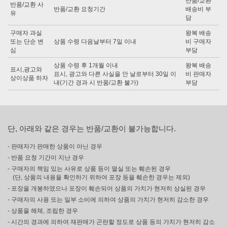
반품/교환
반품/교환 사
반품/교환 요청기간
배송비 부
유
담
구매자 과실
왕복 배송
또는 단순 변
상품 수령 다음날부터 7일 이내
비 구매자
심
부담
상품 수령 후 1개월 이내
왕복 배송
표시,광고와
표시, 광고와 다른 사실을 안 날로부터 30일 이
비 판매자
상이상품 하자
내(기간 경과 시 반품/교환 불가)
부담
단, 아래와 같은 경우는 반품/교환이 불가능합니다.
- 판매자가 판매한 상품이 아닌 경우
- 반품 요청 기간이 지난 경우
- 구매자의 책임 있는 사유로 상품 등이 멸실 또는 훼손된 경우
(단, 상품의 내용을 확인하기 위하여 포장 등을 훼손한 경우는 제외)
- 포장을 개봉하였으나 포장이 훼손되어 상품의 가치가 현저히 상실된 경우
- 구매자의 사용 또는 일부 소비에 의하여 상품의 가치가 현저히 감소한 경우
- 상품을 해체, 조립한 경우
- 시간의 경과에 의하여 재판매가 곤란할 정도로 상품 등의 가치가 현저히 감소