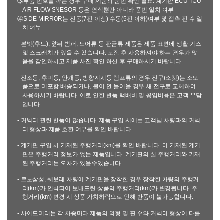
③부품 번호를 아는 경우 구매 제품의 품번 확인 필요: 계기판 ECU TCU
AIR FLOW SNESOR 등은 연식뿐만 아니라 품번 일치 여부
④SIDE MIRROR는 전동(7핀 이상) 수동(5핀 이하)여부 및 접촉 핀 수 일
치 여부
- 본넷(후드), 앞뒤 범퍼, 도어류 등 판금류 제품은 제품 표면에 생활 기스
및 스크래치가 있을 수 있습니다. 도장 후 사용하셔야 하는 경우가 많
음을 감안하시고 제품 사진 확인 하신 후 구매하시기 바랍니다.
- 전조등, 후미등, 안개등, 방향지시등 램프류의 경우 전구(소켓)는 소모
품으로 미포함 배송되거나, 불이 안 들어올 경우 새 전구로 교체하여
사용하시기 바랍니다. 이로 인한 반품 택배비 및 공임비용은 고객 부담
입니다.
- 커넥터 관련 반품이 많습니다. 제품 구입 시에는 고객님 차량과의 커넥
터 형상과 제품 호환 여부를 확인 바랍니다.
- 계기판 구입 시 기재된 주행거리(km)를 확인 바랍니다. 미 기재된 계기
판은 주행거리 정보가 없는 제품입니다. 계기판의 실 주행거리와 기재
된 주행거리는 오차가 있을수있습니다.
- 르노삼성, 쉐보레 차량에 계기판을 장착한 경우 장착한 차량의 주행거
리(km)가 인식되어 보내드린 상품의 주행거리(km)가 변경됩니다. 주
행거리(km) 변경 시 상품 가치하락으로 인해 반품이 불가능합니다.
- 사이드미러는 각 차종마다 제품의 외형 및 핀 수와 커넥터 형상이 다를