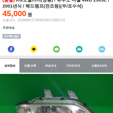
(품절)
KG모빌리티(쌍용) / 뉴무쏘 디젤 4WD 230SL /
2001년식 / 헤드램프(전조등)(우/조수석)
45,000
원
상품코드: 201808011730001000110001101
무료배송
핀수확인 필수
상세정보
반품/교환
배송안내
지파츠안내
상품Q&A(0)