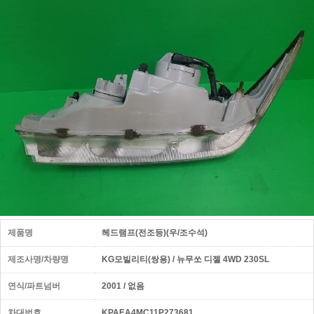
제품명
헤드램프(전조등)(우/조수석)
제조사명/차량명
KG모빌리티(쌍용) / 뉴무쏘 디젤 4WD 230SL
연식/파트넘버
2001 / 없음
차대번호
KPAEA4MC11P273681