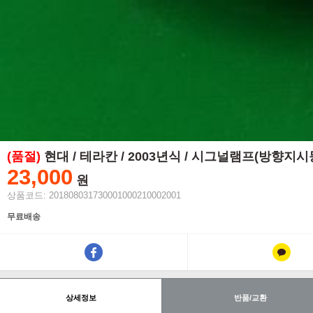
(품절)
현대 / 테라칸 / 2003년식 / 시그널램프(방향지시
23,000
원
상품코드: 201808031730001000210002001
무료배송
상세정보
반품/교환