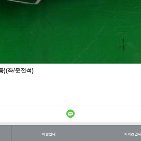
등)(좌/운전석)
배송안내
지파츠안