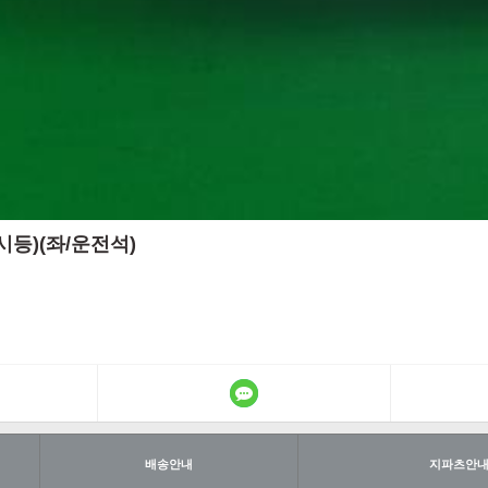
시등)(좌/운전석)
배송안내
지파츠안