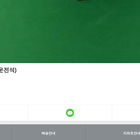
/운전석)
배송안내
지파츠안