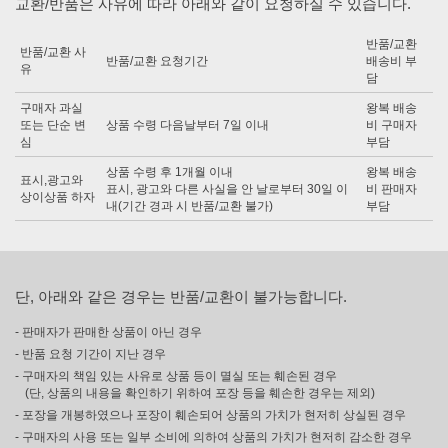
교환/반품은 사유에 따라 아래와 같이 요청하실 수 있습니다.
반품/교환
반품/교환 사
반품/교환 요청기간
배송비 부
유
담
구매자 과실
왕복 배송
또는 단순 변
상품 수령 다음날부터 7일 이내
비 구매자
심
부담
상품 수령 후 1개월 이내
왕복 배송
표시,광고와
표시, 광고와 다른 사실을 안 날로부터 30일 이
비 판매자
상이상품 하자
내(기간 경과 시 반품/교환 불가)
부담
단, 아래와 같은 경우는 반품/교환이 불가능합니다.
- 판매자가 판매한 상품이 아닌 경우
- 반품 요청 기간이 지난 경우
- 구매자의 책임 있는 사유로 상품 등이 멸실 또는 훼손된 경우
(단, 상품의 내용을 확인하기 위하여 포장 등을 훼손한 경우는 제외)
- 포장을 개봉하였으나 포장이 훼손되어 상품의 가치가 현저히 상실된 경우
- 구매자의 사용 또는 일부 소비에 의하여 상품의 가치가 현저히 감소한 경우