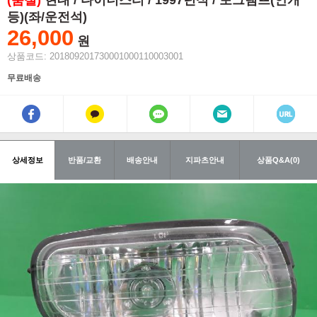
(품절)
현대 / 다이너스티 / 1997년식 / 포그램프(안개
등)(좌/운전석)
26,000
원
상품코드: 201809201730001000110003001
무료배송
상세정보
반품/교환
배송안내
지파츠안내
상품Q&A(0)