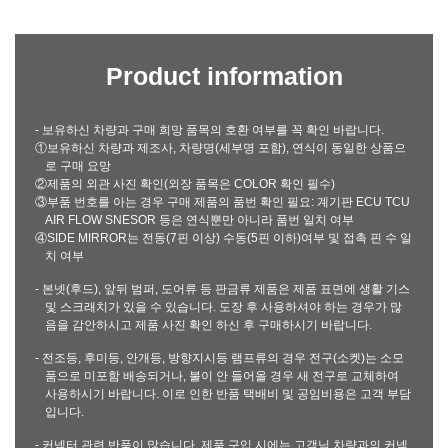
Product information
- 보유하신 차량과 구매 희망 품목의 호환 여부를 꼭 확인 바랍니다.
①보유하신 차량과 제조사, 차량명(세부명 포함), 연식이 동일한 상품으
로 구매 요망
②제품의 외관 사진 확인(외장 품목은 COLOR 확인 필수)
③부품 번호를 아는 경우 구매 제품의 품번 확인 필요: 계기판 ECU TCU
AIR FLOW SNESOR 등은 연식뿐만 아니라 품번 일치 여부
④SIDE MIRROR는 전동(7핀 이상) 수동(5핀 이하)여부 및 접촉 핀 수 일
치 여부
- 본넷(후드), 앞뒤 범퍼, 도어류 등 판금류 제품은 제품 표면에 생활 기스
및 스크래치가 있을 수 있습니다. 도장 후 사용하셔야 하는 경우가 많
음을 감안하시고 제품 사진 확인 하신 후 구매하시기 바랍니다.
- 전조등, 후미등, 안개등, 방향지시등 램프류의 경우 전구(소켓)는 소모
품으로 미포함 배송되거나, 불이 안 들어올 경우 새 전구로 교체하여
사용하시기 바랍니다. 이로 인한 반품 택배비 및 공임비용은 고객 부담
입니다.
- 커넥터 관련 반품이 많습니다. 제품 구입 시에는 고객님 차량과의 커넥