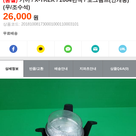
(품절)
기아 / X-TREK / 2004년식 / 포그램프(안개등)
(우/조수석)
26,000
원
상품코드: 201810081730001000110003101
무료배송
상세정보
반품/교환
배송안내
지파츠안내
상품Q&A(0)