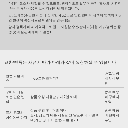
다양한 요소가 개입될 수 있으므로, 원칙적으로 탈부착 공임, 휴차료, 시간적
손해 등 부대비용은 보상 대상에서 제외됩니다.
단, 오배송(주문한 제품과 상이한 제품)으로 인한 판매자 귀책이 명백하여 공
임 발생이 통상적으로 예견되는 경우에는,
당사 정책에 따라 예외적으로 일부 지원할 수 있습니다(지원 여부/범위는 증
빙 및 사실관계에 따라 결정).
교환/반품은 사유에 따라 아래와 같이 요청하실 수 있습니다.
반품/교환
반품/교환 사
반품/교환 요청기간
배송비 부
유
담
구매자 과실
왕복 배송
또는 단순 변
상품 수령 다음날부터 7일 이내
비 구매자
심
부담
상품 수령 후 1개월 이내
왕복 배송
표시,광고와
표시, 광고와 다른 사실을 안 날로부터 30일 이
비 판매자
상이상품 하자
내(기간 경과 시 반품/교환 불가)
부담