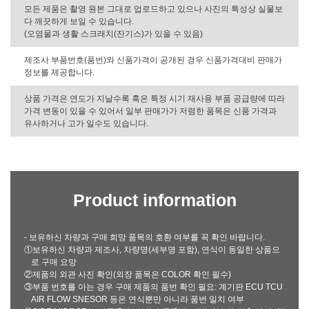
모든 제품은 촬영 원본 그대로 업로드하고 있으나 사진의 특성상 실물보
다 깨끗하게 보일 수 있습니다.
(오염물과 생활 스크래치(잔기스)가 있을 수 있음)
제조사 부품번호(품번)와 신품가격이 공개된 경우 신품가격대비 판매가
정보를 제공합니다.
상품 가격은 연도가 지날수록 혹은 특정 시기 재사용 부품 공급량에 따라
가격 변동이 있을 수 있어서 일부 판매가가 저렴한 품목은 신품 가격과
유사하거나 고가 일수도 있습니다.
Product information
- 보유하신 차량과 구매 희망 품목의 호환 여부를 꼭 확인 바랍니다.
①보유하신 차량과 제조사, 차량명(세부명 포함), 연식이 동일한 상품으
로 구매 요망
②제품의 외관 사진 확인(외장 품목은 COLOR 확인 필수)
③부품 번호를 아는 경우 구매 제품의 품번 확인 필요: 계기판 ECU TCU
AIR FLOW SNESOR 등은 연식뿐만 아니라 품번 일치 여부