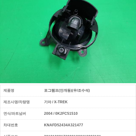
제품명
포그램프(안개등)(우/조수석)
제조사명/차량명
기아 / X-TREK
연식/파트넘버
2004 / 0K2FC51510
차대번호
KNAFD52434A321477