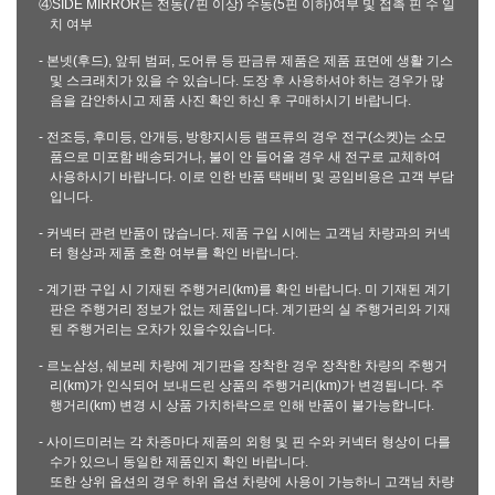
④SIDE MIRROR는 전동(7핀 이상) 수동(5핀 이하)여부 및 접촉 핀 수 일
치 여부
- 본넷(후드), 앞뒤 범퍼, 도어류 등 판금류 제품은 제품 표면에 생활 기스
및 스크래치가 있을 수 있습니다. 도장 후 사용하셔야 하는 경우가 많
음을 감안하시고 제품 사진 확인 하신 후 구매하시기 바랍니다.
- 전조등, 후미등, 안개등, 방향지시등 램프류의 경우 전구(소켓)는 소모
품으로 미포함 배송되거나, 불이 안 들어올 경우 새 전구로 교체하여
사용하시기 바랍니다. 이로 인한 반품 택배비 및 공임비용은 고객 부담
입니다.
- 커넥터 관련 반품이 많습니다. 제품 구입 시에는 고객님 차량과의 커넥
터 형상과 제품 호환 여부를 확인 바랍니다.
- 계기판 구입 시 기재된 주행거리(km)를 확인 바랍니다. 미 기재된 계기
판은 주행거리 정보가 없는 제품입니다. 계기판의 실 주행거리와 기재
된 주행거리는 오차가 있을수있습니다.
- 르노삼성, 쉐보레 차량에 계기판을 장착한 경우 장착한 차량의 주행거
리(km)가 인식되어 보내드린 상품의 주행거리(km)가 변경됩니다. 주
행거리(km) 변경 시 상품 가치하락으로 인해 반품이 불가능합니다.
- 사이드미러는 각 차종마다 제품의 외형 및 핀 수와 커넥터 형상이 다를
수가 있으니 동일한 제품인지 확인 바랍니다.
또한 상위 옵션의 경우 하위 옵션 차량에 사용이 가능하니 고객님 차량