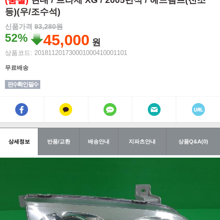
(품절)
현대 / 트라제 XG / 2005년식 / 헤드램프(전조
등)(우/조수석)
신품가격
93,280원
52%
45,000
원
상품코드: 201811201730001000410001101
무료배송
핀수확인 필수
상세정보
반품/교환
배송안내
지파츠안내
상품Q&A(0)