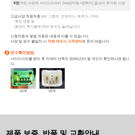
9핀:
8핀 사양에 사이드리피터 2way(미등+깜빡이) 옵션이 추가된 사양
고급사양 적용차종
(ex: 그랜저, 오피러스, 에쿠스, 기타)
- 후진 연동 등
- 옵션이 추가됨에 따라 핀수도 늘어납니다.
신형차종과 몇몇 차종은 내용과 다를 수 있습니다.
사양 및 핀수 불일치 시
차량 제조사 고객센터
로 문의 바랍니다.
핀수확인방법
사이드미러를 분리 후 커넥터 안쪽의 핀(배선)이 몇 개인지 확인하시면 됩니
다.
제품 보증, 반품 및 교환안내