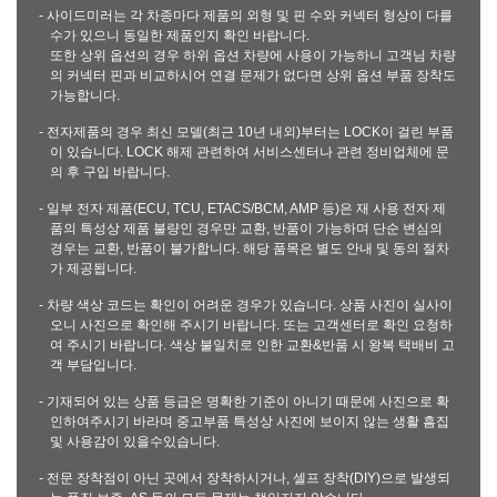
- 사이드미러는 각 차종마다 제품의 외형 및 핀 수와 커넥터 형상이 다를
수가 있으니 동일한 제품인지 확인 바랍니다.
또한 상위 옵션의 경우 하위 옵션 차량에 사용이 가능하니 고객님 차량
의 커넥터 핀과 비교하시어 연결 문제가 없다면 상위 옵션 부품 장착도
가능합니다.
- 전자제품의 경우 최신 모델(최근 10년 내외)부터는 LOCK이 걸린 부품
이 있습니다. LOCK 해제 관련하여 서비스센터나 관련 정비업체에 문
의 후 구입 바랍니다.
- 일부 전자 제품(ECU, TCU, ETACS/BCM, AMP 등)은 재 사용 전자 제
품의 특성상 제품 불량인 경우만 교환, 반품이 가능하며 단순 변심의
경우는 교환, 반품이 불가합니다. 해당 품목은 별도 안내 및 동의 절차
가 제공됩니다.
- 차량 색상 코드는 확인이 어려운 경우가 있습니다. 상품 사진이 실사이
오니 사진으로 확인해 주시기 바랍니다. 또는 고객센터로 확인 요청하
여 주시기 바랍니다. 색상 불일치로 인한 교환&반품 시 왕복 택배비 고
객 부담입니다.
- 기재되어 있는 상품 등급은 명확한 기준이 아니기 때문에 사진으로 확
인하여주시기 바라며 중고부품 특성상 사진에 보이지 않는 생활 흠집
및 사용감이 있을수있습니다.
- 전문 장착점이 아닌 곳에서 장착하시거나, 셀프 장착(DIY)으로 발생되