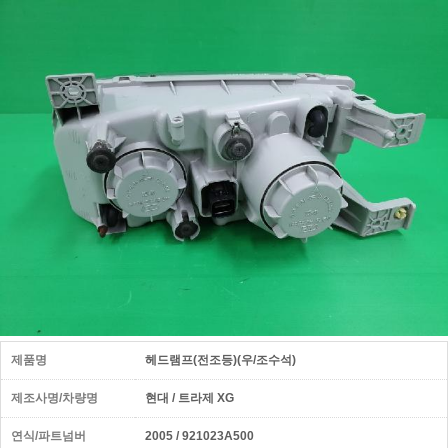
제품명
헤드램프(전조등)(우/조수석)
제조사명/차량명
현대 / 트라제 XG
연식/파트넘버
2005 / 921023A500