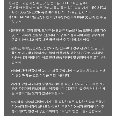
②제품의 외관 사진 확인(외장 품목은 COLOR 확인 필수)
③부품 번호를 아는 경우 구매 제품의 품번 확인 필요: 계기판 ECU TCU
AIR FLOW SNESOR 등은 연식뿐만 아니라 품번 일치 여부
④SIDE MIRROR는 전동(7핀 이상) 수동(5핀 이하)여부 및 접촉 핀 수 일
치 여부
- 본넷(후드), 앞뒤 범퍼, 도어류 등 판금류 제품은 제품 표면에 생활 기스
및 스크래치가 있을 수 있습니다. 도장 후 사용하셔야 하는 경우가 많
음을 감안하시고 제품 사진 확인 하신 후 구매하시기 바랍니다.
- 전조등, 후미등, 안개등, 방향지시등 램프류의 경우 전구(소켓)는 소모
품으로 미포함 배송되거나, 불이 안 들어올 경우 새 전구로 교체하여
사용하시기 바랍니다. 이로 인한 반품 택배비 및 공임비용은 고객 부담
입니다.
- 커넥터 관련 반품이 많습니다. 제품 구입 시에는 고객님 차량과의 커넥
터 형상과 제품 호환 여부를 확인 바랍니다.
- 계기판 구입 시 기재된 주행거리(km)를 확인 바랍니다. 미 기재된 계기
판은 주행거리 정보가 없는 제품입니다. 계기판의 실 주행거리와 기재
된 주행거리는 오차가 있을수있습니다.
- 르노삼성, 쉐보레 차량에 계기판을 장착한 경우 장착한 차량의 주행거
리(km)가 인식되어 보내드린 상품의 주행거리(km)가 변경됩니다. 주
행거리(km) 변경 시 상품 가치하락으로 인해 반품이 불가능합니다.