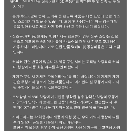
④SIDE MIRROR는 전동(7핀 이상) 수동(5핀 이하)여부 및 접촉 핀 수 일
치 여부
- 본넷(후드), 앞뒤 범퍼, 도어류 등 판금류 제품은 제품 표면에 생활 기스
및 스크래치가 있을 수 있습니다. 도장 후 사용하셔야 하는 경우가 많
음을 감안하시고 제품 사진 확인 하신 후 구매하시기 바랍니다.
- 전조등, 후미등, 안개등, 방향지시등 램프류의 경우 전구(소켓)는 소모
품으로 미포함 배송되거나, 불이 안 들어올 경우 새 전구로 교체하여
사용하시기 바랍니다. 이로 인한 반품 택배비 및 공임비용은 고객 부담
입니다.
- 커넥터 관련 반품이 많습니다. 제품 구입 시에는 고객님 차량과의 커넥
터 형상과 제품 호환 여부를 확인 바랍니다.
- 계기판 구입 시 기재된 주행거리(km)를 확인 바랍니다. 미 기재된 계기
판은 주행거리 정보가 없는 제품입니다. 계기판의 실 주행거리와 기재
된 주행거리는 오차가 있을수있습니다.
- 르노삼성, 쉐보레 차량에 계기판을 장착한 경우 장착한 차량의 주행거
리(km)가 인식되어 보내드린 상품의 주행거리(km)가 변경됩니다. 주
행거리(km) 변경 시 상품 가치하락으로 인해 반품이 불가능합니다.
- 사이드미러는 각 차종마다 제품의 외형 및 핀 수와 커넥터 형상이 다를
수가 있으니 동일한 제품인지 확인 바랍니다.
또한 상위 옵션의 경우 하위 옵션 차량에 사용이 가능하니 고객님 차량