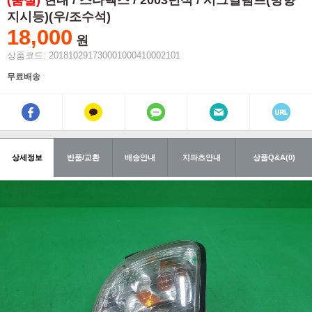
(품절)
현대 / 스타렉스 / 2003년식 / 시그널램프(방향
지시등)(우/조수석)
18,000
원
상품코드: 201810291730001000410002101
무료배송
상세정보
반품/교환
배송안내
지파츠안내
상품Q&A(0)