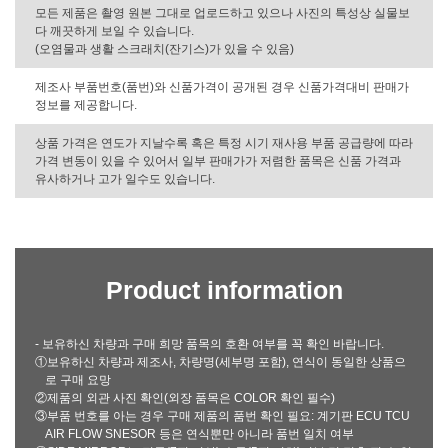
모든 제품은 촬영 원본 그대로 업로드하고 있으나 사진의 특성상 실물보
다 깨끗하게 보일 수 있습니다.
(오염물과 생활 스크래치(잔기스)가 있을 수 있음)
제조사 부품번호(품번)와 신품가격이 공개된 경우 신품가격대비 판매가
정보를 제공합니다.
상품 가격은 연도가 지날수록 혹은 특정 시기 재사용 부품 공급량에 따라
가격 변동이 있을 수 있어서 일부 판매가가 저렴한 품목은 신품 가격과
유사하거나 고가 일수도 있습니다.
Product information
- 보유하신 차량과 구매 희망 품목의 호환 여부를 꼭 확인 바랍니다.
①보유하신 차량과 제조사, 차량명(세부명 포함), 연식이 동일한 상품으
로 구매 요망
②제품의 외관 사진 확인(외장 품목은 COLOR 확인 필수)
③부품 번호를 아는 경우 구매 제품의 품번 확인 필요: 계기판 ECU TCU
AIR FLOW SNESOR 등은 연식뿐만 아니라 품번 일치 여부