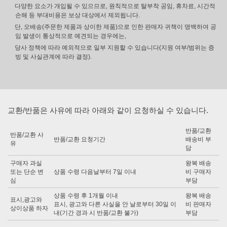
다양한 요소가 개입될 수 있으므로, 원칙적으로 탈부착 공임, 휴차료, 시간적
손해 등 부대비용은 보상 대상에서 제외됩니다.
단, 오배송(주문한 제품과 상이한 제품)으로 인한 판매자 귀책이 명백하여 공
임 발생이 통상적으로 예견되는 경우에는,
당사 정책에 따라 예외적으로 일부 지원할 수 있습니다(지원 여부/범위는 증
빙 및 사실관계에 따라 결정).
교환/반품은 사유에 따라 아래와 같이 요청하실 수 있습니다.
반품/교환
반품/교환 사
반품/교환 요청기간
배송비 부
유
담
구매자 과실
왕복 배송
또는 단순 변
상품 수령 다음날부터 7일 이내
비 구매자
심
부담
상품 수령 후 1개월 이내
왕복 배송
표시,광고와
표시, 광고와 다른 사실을 안 날로부터 30일 이
비 판매자
상이상품 하자
내(기간 경과 시 반품/교환 불가)
부담