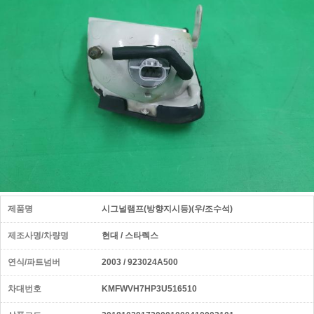
제품명
시그널램프(방향지시등)(우/조수석)
제조사명/차량명
현대 / 스타렉스
연식/파트넘버
2003 / 923024A500
차대번호
KMFWVH7HP3U516510