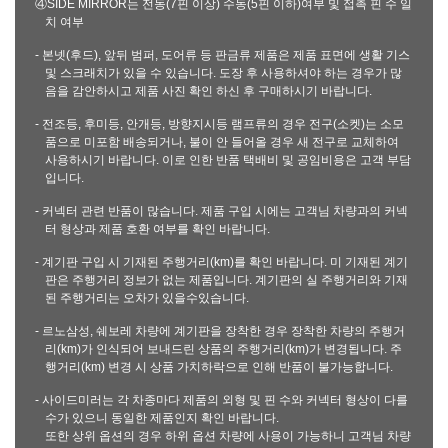
④SIDE MIRROR는 전동(7핀 이상) 수동(5핀 이하)여부 및 접촉 핀 수 일
치 여부
- 본넷(후드), 앞뒤 범퍼, 도어류 등 판금류 제품은 제품 표면에 생활 기스
및 스크래치가 있을 수 있습니다. 도장 후 사용하셔야 하는 경우가 많
음을 감안하시고 제품 사진 확인 하신 후 구매하시기 바랍니다.
- 전조등, 후미등, 안개등, 방향지시등 램프류의 경우 전구(소켓)는 소모
품으로 미포함 배송되거나, 불이 안 들어올 경우 새 전구로 교체하여
사용하시기 바랍니다. 이로 인한 반품 택배비 및 공임비용은 고객 부담
입니다.
- 커넥터 관련 반품이 많습니다. 제품 구입 시에는 고객님 차량과의 커넥
터 형상과 제품 호환 여부를 확인 바랍니다.
- 계기판 구입 시 기재된 주행거리(km)를 확인 바랍니다. 미 기재된 계기
판은 주행거리 정보가 없는 제품입니다. 계기판의 실 주행거리와 기재
된 주행거리는 오차가 있을수있습니다.
- 르노삼성, 쉐보레 차량에 계기판을 장착한 경우 장착한 차량의 주행거
리(km)가 인식되어 보내드린 상품의 주행거리(km)가 변경됩니다. 주
행거리(km) 변경 시 상품 가치하락으로 인해 반품이 불가능합니다.
- 사이드미러는 각 차종마다 제품의 외형 및 핀 수와 커넥터 형상이 다를
수가 있으니 동일한 제품인지 확인 바랍니다.
또한 상위 옵션의 경우 하위 옵션 차량에 사용이 가능하니 고객님 차량