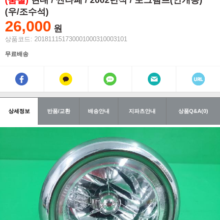
(품절)
현대 / 싼타페 / 2002년식 / 포그램프(안개등)
(우/조수석)
26,000
원
상품코드: 201811151730001000310003101
무료배송
상세정보
반품/교환
배송안내
지파츠안내
상품Q&A(0)