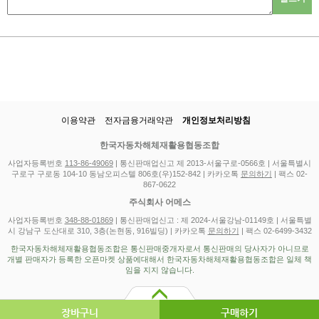
이용약관
전자금융거래약관
개인정보처리방침
한국자동차해체재활용협동조합
사업자등록번호
113-86-49069
| 통신판매업신고 제 2013-서울구로-0566호 | 서울특별시
구로구 구로동 104-10 동남오피스텔 806호(우)152-842 | 카카오톡
문의하기
| 팩스 02-
867-0622
주식회사 어메스
사업자등록번호
348-88-01869
| 통신판매업신고 : 제 2024-서울강남-01149호 | 서울특별
시 강남구 도산대로 310, 3층(논현동, 916빌딩) | 카카오톡
문의하기
| 팩스 02-6499-3432
한국자동차해체재활용협동조합은 통신판매중개자로서 통신판매의 당사자가 아니므로
개별 판매자가 등록한 오픈마켓 상품에대해서 한국자동차해체재활용협동조합은 일체 책
임을 지지 않습니다.
장바구니
구매하기