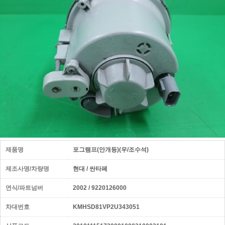
제품명
포그램프(안개등)(우/조수석)
제조사명/차량명
현대 / 싼타페
연식/파트넘버
2002 / 9220126000
차대번호
KMHSD81VP2U343051