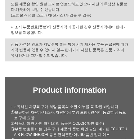
모든 제품은 촬영 원본 그대로 업로드하고 있으나 사진의 특성상 실물보
다 깨끗하게 보일 수 있습니다.
(오염물과 생활 스크래치(잔기스)가 있을 수 있음)
제조사 부품번호(품번)와 신품가격이 공개된 경우 신품가격대비 판매가
정보를 제공합니다.
상품 가격은 연도가 지날수록 혹은 특정 시기 재사용 부품 공급량에 따라
가격 변동이 있을 수 있어서 일부 판매가가 저렴한 품목은 신품 가격과
유사하거나 고가 일수도 있습니다.
Product information
- 보유하신 차량과 구매 희망 품목의 호환 여부를 꼭 확인 바랍니다.
①보유하신 차량과 제조사, 차량명(세부명 포함), 연식이 동일한 상품으
로 구매 요망
②제품의 외관 사진 확인(외장 품목은 COLOR 확인 필수)
③부품 번호를 아는 경우 구매 제품의 품번 확인 필요: 계기판 ECU TCU
AIR FLOW SNESOR 등은 연식뿐만 아니라 품번 일치 여부