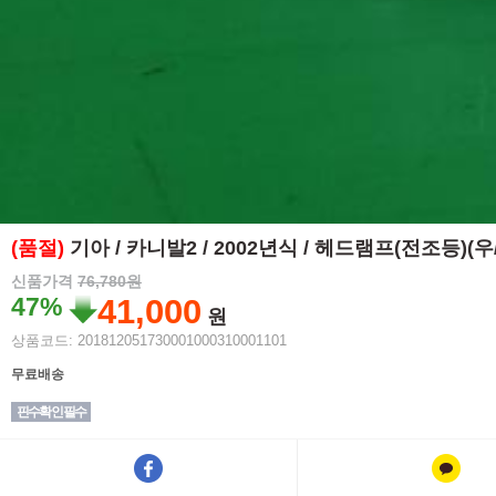
(품절)
기아 / 카니발2 / 2002년식 / 헤드램프(전조등)(
신품가격
76,780원
47%
41,000
원
상품코드: 201812051730001000310001101
무료배송
핀수확인 필수