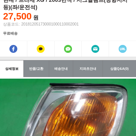
현대 / 트라제 XG / 2003년식 / 시그널램프(방향지시
등)(좌/운전석)
27,500
원
상품코드: 201812051730001000110002001
무료배송
상세정보
반품/교환
배송안내
지파츠안내
상품Q&A(0)