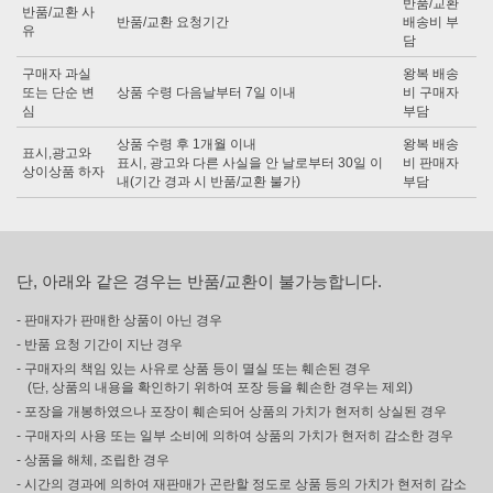
반품/교환
반품/교환 사
반품/교환 요청기간
배송비 부
유
담
구매자 과실
왕복 배송
또는 단순 변
상품 수령 다음날부터 7일 이내
비 구매자
심
부담
상품 수령 후 1개월 이내
왕복 배송
표시,광고와
표시, 광고와 다른 사실을 안 날로부터 30일 이
비 판매자
상이상품 하자
내(기간 경과 시 반품/교환 불가)
부담
단, 아래와 같은 경우는 반품/교환이 불가능합니다.
- 판매자가 판매한 상품이 아닌 경우
- 반품 요청 기간이 지난 경우
- 구매자의 책임 있는 사유로 상품 등이 멸실 또는 훼손된 경우
(단, 상품의 내용을 확인하기 위하여 포장 등을 훼손한 경우는 제외)
- 포장을 개봉하였으나 포장이 훼손되어 상품의 가치가 현저히 상실된 경우
- 구매자의 사용 또는 일부 소비에 의하여 상품의 가치가 현저히 감소한 경우
- 상품을 해체, 조립한 경우
- 시간의 경과에 의하여 재판매가 곤란할 정도로 상품 등의 가치가 현저히 감소