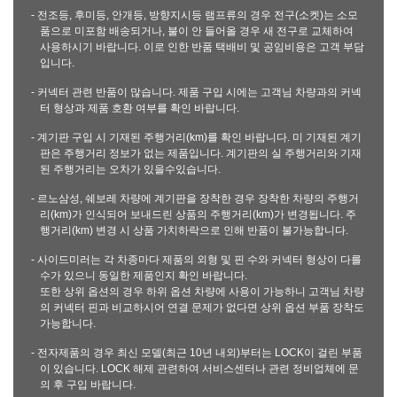
- 전조등, 후미등, 안개등, 방향지시등 램프류의 경우 전구(소켓)는 소모
품으로 미포함 배송되거나, 불이 안 들어올 경우 새 전구로 교체하여
사용하시기 바랍니다. 이로 인한 반품 택배비 및 공임비용은 고객 부담
입니다.
- 커넥터 관련 반품이 많습니다. 제품 구입 시에는 고객님 차량과의 커넥
터 형상과 제품 호환 여부를 확인 바랍니다.
- 계기판 구입 시 기재된 주행거리(km)를 확인 바랍니다. 미 기재된 계기
판은 주행거리 정보가 없는 제품입니다. 계기판의 실 주행거리와 기재
된 주행거리는 오차가 있을수있습니다.
- 르노삼성, 쉐보레 차량에 계기판을 장착한 경우 장착한 차량의 주행거
리(km)가 인식되어 보내드린 상품의 주행거리(km)가 변경됩니다. 주
행거리(km) 변경 시 상품 가치하락으로 인해 반품이 불가능합니다.
- 사이드미러는 각 차종마다 제품의 외형 및 핀 수와 커넥터 형상이 다를
수가 있으니 동일한 제품인지 확인 바랍니다.
또한 상위 옵션의 경우 하위 옵션 차량에 사용이 가능하니 고객님 차량
의 커넥터 핀과 비교하시어 연결 문제가 없다면 상위 옵션 부품 장착도
가능합니다.
- 전자제품의 경우 최신 모델(최근 10년 내외)부터는 LOCK이 걸린 부품
이 있습니다. LOCK 해제 관련하여 서비스센터나 관련 정비업체에 문
의 후 구입 바랍니다.