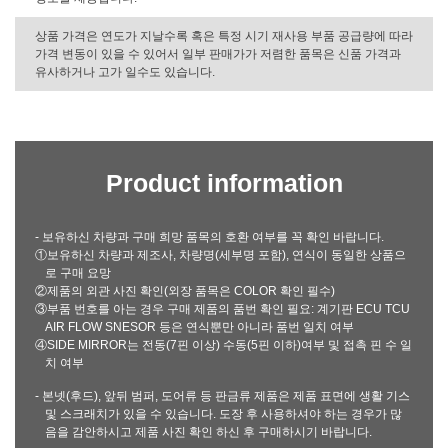
상품 가격은 연도가 지날수록 혹은 특정 시기 재사용 부품 공급량에 따라
가격 변동이 있을 수 있어서 일부 판매가가 저렴한 품목은 신품 가격과
유사하거나 고가 일수도 있습니다.
Product information
- 보유하신 차량과 구매 희망 품목의 호환 여부를 꼭 확인 바랍니다.
①보유하신 차량과 제조사, 차량명(세부명 포함), 연식이 동일한 상품으
로 구매 요망
②제품의 외관 사진 확인(외장 품목은 COLOR 확인 필수)
③부품 번호를 아는 경우 구매 제품의 품번 확인 필요: 계기판 ECU TCU
AIR FLOW SNESOR 등은 연식뿐만 아니라 품번 일치 여부
④SIDE MIRROR는 전동(7핀 이상) 수동(5핀 이하)여부 및 접촉 핀 수 일
치 여부
- 본넷(후드), 앞뒤 범퍼, 도어류 등 판금류 제품은 제품 표면에 생활 기스
및 스크래치가 있을 수 있습니다. 도장 후 사용하셔야 하는 경우가 많
음을 감안하시고 제품 사진 확인 하신 후 구매하시기 바랍니다.