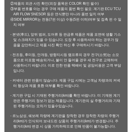
②제품의 외관 사진 확인(외장 품목은 COLOR 확인 필수)
③부품 번호를 아는 경우 구매 제품의 품번 확인 필요: 계기판 ECU TCU
AIR FLOW SNESOR 등은 연식뿐만 아니라 품번 일치 여부
④SIDE MIRROR는 전동(7핀 이상) 수동(5핀 이하)여부 및 접촉 핀 수 일
치 여부
- 본넷(후드), 앞뒤 범퍼, 도어류 등 판금류 제품은 제품 표면에 생활 기스
및 스크래치가 있을 수 있습니다. 도장 후 사용하셔야 하는 경우가 많
음을 감안하시고 제품 사진 확인 하신 후 구매하시기 바랍니다.
- 전조등, 후미등, 안개등, 방향지시등 램프류의 경우 전구(소켓)는 소모
품으로 미포함 배송되거나, 불이 안 들어올 경우 새 전구로 교체하여
사용하시기 바랍니다. 이로 인한 반품 택배비 및 공임비용은 고객 부담
입니다.
- 커넥터 관련 반품이 많습니다. 제품 구입 시에는 고객님 차량과의 커넥
터 형상과 제품 호환 여부를 확인 바랍니다.
- 계기판 구입 시 기재된 주행거리(km)를 확인 바랍니다. 미 기재된 계기
판은 주행거리 정보가 없는 제품입니다. 계기판의 실 주행거리와 기재
된 주행거리는 오차가 있을수있습니다.
- 르노삼성, 쉐보레 차량에 계기판을 장착한 경우 장착한 차량의 주행거
리(km)가 인식되어 보내드린 상품의 주행거리(km)가 변경됩니다. 주
행거리(km) 변경 시 상품 가치하락으로 인해 반품이 불가능합니다.