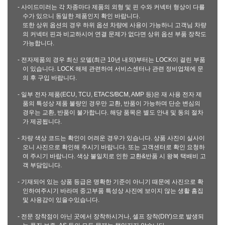
- 사이드미러는 각 차종마다 제품의 외형 및 핀 수와 커넥터 형상이 다를
수가 있으니 동일한 제품인지 확인 바랍니다.
또한 상위 옵션의 경우 하위 옵션 차량에 사용이 가능하니 고객님 차량
의 커넥터 핀과 비교하시어 연결 문제가 없다면 상위 옵션 부품 장착도
가능합니다.
- 전자제품의 경우 최신 모델(최근 10년 내외)부터는 LOCK이 걸린 부품
이 있습니다. LOCK 해제 관련하여 서비스센터나 관련 정비업체에 문
의 후 구입 바랍니다.
- 일부 전자 제품(ECU, TCU, ETACS/BCM, AMP 등)은 재 사용 전자 제
품의 특성상 제품 불량인 경우만 교환, 반품이 가능하며 단순 변심의
경우는 교환, 반품이 불가합니다. 해당 품목은 별도 안내 및 동의 절차
가 제공됩니다.
- 차량 색상 코드는 확인이 어려운 경우가 있습니다. 상품 사진이 실사이
오니 사진으로 확인해 주시기 바랍니다. 또는 고객센터로 확인 요청하
여 주시기 바랍니다. 색상 불일치로 인한 교환&반품 시 왕복 택배비 고
객 부담입니다.
- 기재되어 있는 상품 등급은 명확한 기준이 아니기 때문에 사진으로 확
인하여주시기 바라며 중고부품 특성상 사진에 보이지 않는 생활 흠집
및 사용감이 있을수있습니다.
- 전문 장착점이 아닌 곳에서 장착하시거나, 셀프 장착(DIY)으로 발생되