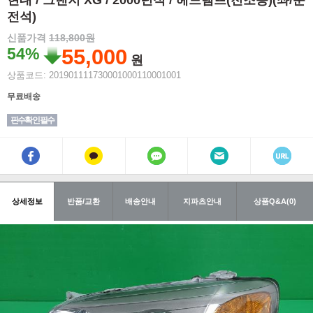
현대 / 그랜저 XG / 2000년식 / 헤드램프(전조등)(좌/운
전석)
신품가격
118,800원
54%
55,000
원
상품코드: 201901111730001000110001001
무료배송
핀수확인 필수
상세정보
반품/교환
배송안내
지파츠안내
상품Q&A(0)