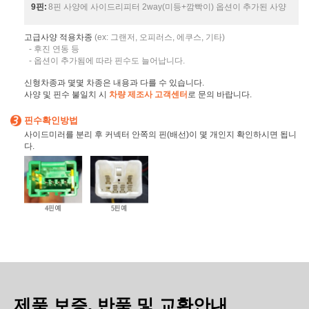
9핀:
8핀 사양에 사이드리피터 2way(미등+깜빡이) 옵션이 추가된 사양
고급사양 적용차종
(ex: 그랜저, 오피러스, 에쿠스, 기타)
- 후진 연동 등
- 옵션이 추가됨에 따라 핀수도 늘어납니다.
신형차종과 몇몇 차종은 내용과 다를 수 있습니다.
사양 및 핀수 불일치 시
차량 제조사 고객센터
로 문의 바랍니다.
핀수확인방법
사이드미러를 분리 후 커넥터 안쪽의 핀(배선)이 몇 개인지 확인하시면 됩니
다.
제품 보증, 반품 및 교환안내