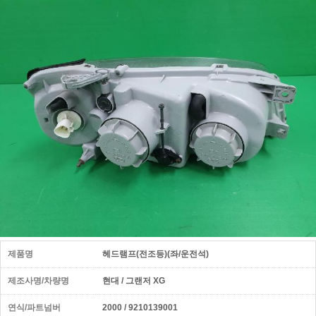
제품명
헤드램프(전조등)(좌/운전석)
제조사명/차량명
현대 / 그랜저 XG
연식/파트넘버
2000 / 9210139001