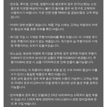
- 전조등, 후미등, 안개등, 방향지시등 램프류의 경우 전구(소켓)는 소모
품으로 미포함 배송되거나, 불이 안 들어올 경우 새 전구로 교체하여
사용하시기 바랍니다. 이로 인한 반품 택배비 및 공임비용은 고객 부담
입니다.
- 커넥터 관련 반품이 많습니다. 제품 구입 시에는 고객님 차량과의 커넥
터 형상과 제품 호환 여부를 확인 바랍니다.
- 계기판 구입 시 기재된 주행거리(km)를 확인 바랍니다. 미 기재된 계기
판은 주행거리 정보가 없는 제품입니다. 계기판의 실 주행거리와 기재
된 주행거리는 오차가 있을수있습니다.
- 르노삼성, 쉐보레 차량에 계기판을 장착한 경우 장착한 차량의 주행거
리(km)가 인식되어 보내드린 상품의 주행거리(km)가 변경됩니다. 주
행거리(km) 변경 시 상품 가치하락으로 인해 반품이 불가능합니다.
- 사이드미러는 각 차종마다 제품의 외형 및 핀 수와 커넥터 형상이 다를
수가 있으니 동일한 제품인지 확인 바랍니다.
또한 상위 옵션의 경우 하위 옵션 차량에 사용이 가능하니 고객님 차량
의 커넥터 핀과 비교하시어 연결 문제가 없다면 상위 옵션 부품 장착도
가능합니다.
- 전자제품의 경우 최신 모델(최근 10년 내외)부터는 LOCK이 걸린 부품
이 있습니다. LOCK 해제 관련하여 서비스센터나 관련 정비업체에 문
의 후 구입 바랍니다.