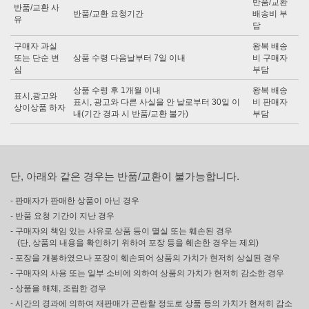
반품/교환
반품/교환 사
반품/교환 요청기간
배송비 부
유
담
구매자 과실
왕복 배송
또는 단순 변
상품 수령 다음날부터 7일 이내
비 구매자
심
부담
상품 수령 후 1개월 이내
왕복 배송
표시,광고와
표시, 광고와 다른 사실을 안 날로부터 30일 이
비 판매자
상이상품 하자
내(기간 경과 시 반품/교환 불가)
부담
단, 아래와 같은 경우는 반품/교환이 불가능합니다.
- 판매자가 판매한 상품이 아닌 경우
- 반품 요청 기간이 지난 경우
- 구매자의 책임 있는 사유로 상품 등이 멸실 또는 훼손된 경우
(단, 상품의 내용을 확인하기 위하여 포장 등을 훼손한 경우는 제외)
- 포장을 개봉하였으나 포장이 훼손되어 상품의 가치가 현저히 상실된 경우
- 구매자의 사용 또는 일부 소비에 의하여 상품의 가치가 현저히 감소한 경우
- 상품을 해체, 조립한 경우
- 시간의 경과에 의하여 재판매가 곤란할 정도로 상품 등의 가치가 현저히 감소