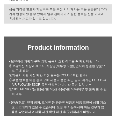
상품 가격은 연도가 지날수록 혹은 특정 시기 재사용 부품 공급량에 따라
가격 변동이 있을 수 있어서 일부 판매가가 저렴한 품목은 신품 가격과
유사하거나 고가 일수도 있습니다.
Product information
- 보유하신 차량과 구매 희망 품목의 호환 여부를 꼭 확인 바랍니다.
①보유하신 차량과 제조사, 차량명(세부명 포함), 연식이 동일한 상품으
로 구매 요망
②제품의 외관 사진 확인(외장 품목은 COLOR 확인 필수)
③부품 번호를 아는 경우 구매 제품의 품번 확인 필요: 계기판 ECU TCU
AIR FLOW SNESOR 등은 연식뿐만 아니라 품번 일치 여부
④SIDE MIRROR는 전동(7핀 이상) 수동(5핀 이하)여부 및 접촉 핀 수 일
치 여부
- 본넷(후드), 앞뒤 범퍼, 도어류 등 판금류 제품은 제품 표면에 생활 기스
및 스크래치가 있을 수 있습니다. 도장 후 사용하셔야 하는 경우가 많
음을 감안하시고 제품 사진 확인 하신 후 구매하시기 바랍니다.