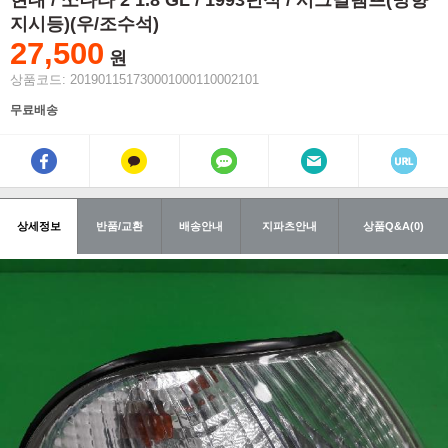
현대 / 쏘나타 2 1.8 GL / 1993년식 / 시그널램프(방향
지시등)(우/조수석)
27,500
원
상품코드: 201901151730001000110002101
무료배송
상세정보
반품/교환
배송안내
지파츠안내
상품Q&A(0)