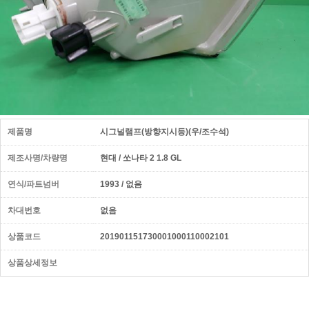
제품명
시그널램프(방향지시등)(우/조수석)
제조사명/차량명
현대 / 쏘나타 2 1.8 GL
연식/파트넘버
1993 / 없음
차대번호
없음
상품코드
201901151730001000110002101
상품상세정보