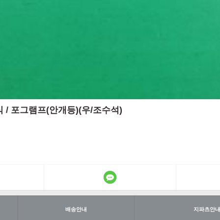
년식 / 포그램프(안개등)(우/조수석)
배송안내
지파츠안