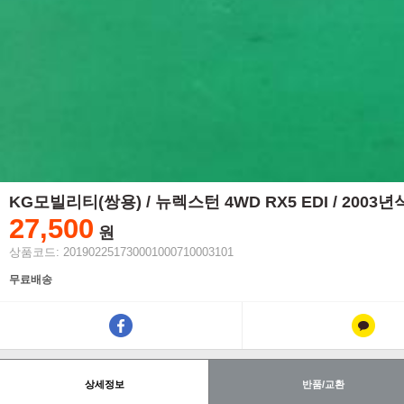
KG모빌리티(쌍용) / 뉴렉스턴 4WD RX5 EDI / 2003
27,500
원
상품코드: 201902251730001000710003101
무료배송
상세정보
반품/교환