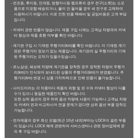
- 전조등, 후미등, 안개등, 방향지시등 램프류의 경우 전구(소켓)는 소모
품으로 미포함 배송되거나, 불이 안 들어올 경우 새 전구로 교체하여
사용하시기 바랍니다. 이로 인한 반품 택배비 및 공임비용은 고객 부담
입니다.
- 커넥터 관련 반품이 많습니다. 제품 구입 시에는 고객님 차량과의 커넥
터 형상과 제품 호환 여부를 확인 바랍니다.
- 계기판 구입 시 기재된 주행거리(km)를 확인 바랍니다. 미 기재된 계기
판은 주행거리 정보가 없는 제품입니다. 계기판의 실 주행거리와 기재
된 주행거리는 오차가 있을수있습니다.
- 르노삼성, 쉐보레 차량에 계기판을 장착한 경우 장착한 차량의 주행거
리(km)가 인식되어 보내드린 상품의 주행거리(km)가 변경됩니다. 주
행거리(km) 변경 시 상품 가치하락으로 인해 반품이 불가능합니다.
- 사이드미러는 각 차종마다 제품의 외형 및 핀 수와 커넥터 형상이 다를
수가 있으니 동일한 제품인지 확인 바랍니다.
또한 상위 옵션의 경우 하위 옵션 차량에 사용이 가능하니 고객님 차량
의 커넥터 핀과 비교하시어 연결 문제가 없다면 상위 옵션 부품 장착도
가능합니다.
- 전자제품의 경우 최신 모델(최근 10년 내외)부터는 LOCK이 걸린 부품
이 있습니다. LOCK 해제 관련하여 서비스센터나 관련 정비업체에 문
의 후 구입 바랍니다.