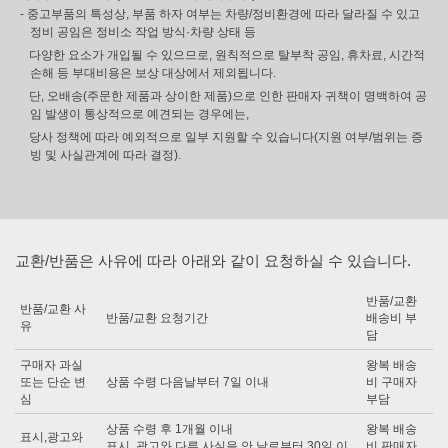
- 중고부품의 특성상, 부품 하자 여부는 차량/정비환경에 따라 달라질 수 있고
정비 공임은 정비소 작업 방식·차량 상태 등
다양한 요소가 개입될 수 있으므로, 원칙적으로 탈부착 공임, 휴차료, 시간적
손해 등 부대비용은 보상 대상에서 제외됩니다.
단, 오배송(주문한 제품과 상이한 제품)으로 인한 판매자 귀책이 명백하여 공
임 발생이 통상적으로 예견되는 경우에는,
당사 정책에 따라 예외적으로 일부 지원할 수 있습니다(지원 여부/범위는 증
빙 및 사실관계에 따라 결정).
교환/반품은 사유에 따라 아래와 같이 요청하실 수 있습니다.
반품/교환
반품/교환 사
반품/교환 요청기간
배송비 부
유
담
구매자 과실
왕복 배송
또는 단순 변
상품 수령 다음날부터 7일 이내
비 구매자
심
부담
상품 수령 후 1개월 이내
왕복 배송
표시,광고와
표시, 광고와 다른 사실을 안 날로부터 30일 이
비 판매자