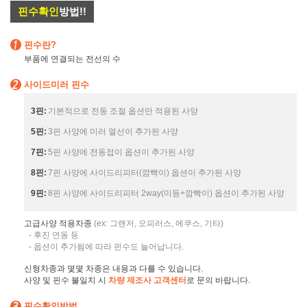
핀수확인
방법!!
핀수란?
부품에 연결되는 전선의 수
사이드미러 핀수
3핀:
기본적으로 전동 조절 옵션만 적용된 사양
5핀:
3핀 사양에 미러 열선이 추가된 사양
7핀:
5핀 사양에 전동접이 옵션이 추가된 사양
8핀:
7핀 사양에 사이드리피터(깜빡이) 옵션이 추가된 사양
9핀:
8핀 사양에 사이드리피터 2way(미등+깜빡이) 옵션이 추가된 사양
고급사양 적용차종
(ex: 그랜저, 오피러스, 에쿠스, 기타)
- 후진 연동 등
- 옵션이 추가됨에 따라 핀수도 늘어납니다.
신형차종과 몇몇 차종은 내용과 다를 수 있습니다.
사양 및 핀수 불일치 시
차량 제조사 고객센터
로 문의 바랍니다.
핀수확인방법