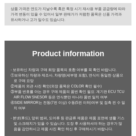
상품 가격은 연도가 지날수록 혹은 특정 시기 재사용 부품 공급량에 따라
가격 변동이 있을 수 있어서 일부 판매가가 저렴한 품목은 신품 가격과
유사하거나 고가 일수도 있습니다.
Product information
- 보유하신 차량과 구매 희망 품목의 호환 여부를 꼭 확인 바랍니다.
①보유하신 차량과 제조사, 차량명(세부명 포함), 연식이 동일한 상품으
로 구매 요망
②제품의 외관 사진 확인(외장 품목은 COLOR 확인 필수)
③부품 번호를 아는 경우 구매 제품의 품번 확인 필요: 계기판 ECU TCU
AIR FLOW SNESOR 등은 연식뿐만 아니라 품번 일치 여부
④SIDE MIRROR는 전동(7핀 이상) 수동(5핀 이하)여부 및 접촉 핀 수 일
치 여부
- 본넷(후드), 앞뒤 범퍼, 도어류 등 판금류 제품은 제품 표면에 생활 기스
및 스크래치가 있을 수 있습니다. 도장 후 사용하셔야 하는 경우가 많
음을 감안하시고 제품 사진 확인 하신 후 구매하시기 바랍니다.