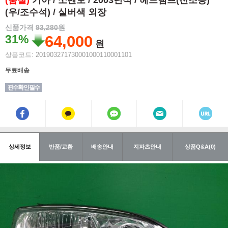
(품절)
기아 / 쏘렌토 / 2003년식 / 헤드램프(전조등)
(우/조수석) / 실버색 외장
신품가격
93,280원
31%
64,000
원
상품코드: 201903271730001000110001101
무료배송
핀수확인 필수
상세정보
반품/교환
배송안내
지파츠안내
상품Q&A(0)