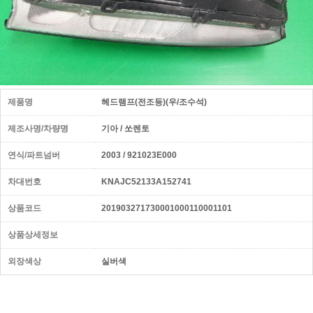
제품명
헤드램프(전조등)(우/조수석)
제조사명/차량명
기아 / 쏘렌토
연식/파트넘버
2003 / 921023E000
차대번호
KNAJC52133A152741
상품코드
201903271730001000110001101
상품상세정보
외장색상
실버색