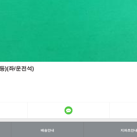
등)(좌/운전석)
배송안내
지파츠안