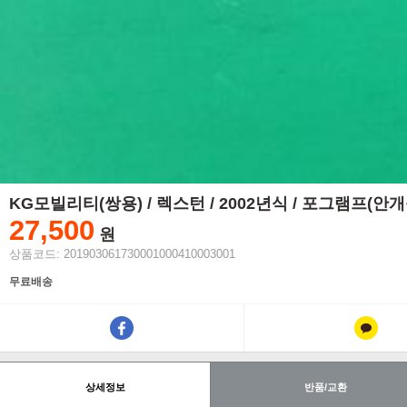
KG모빌리티(쌍용) / 렉스턴 / 2002년식 / 포그램프(안개
27,500
원
상품코드: 201903061730001000410003001
무료배송
상세정보
반품/교환