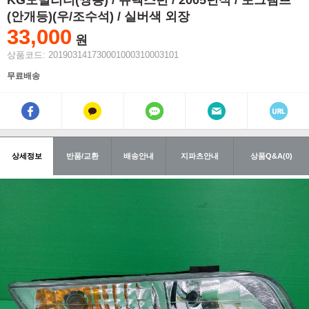
KG모빌리티(쌍용) / 뉴렉스턴 / 2005년식 / 포그램프
(안개등)(우/조수석) / 실버색 외장
33,000
원
상품코드: 201903141730001000310003101
무료배송
상세정보
반품/교환
배송안내
지파츠안내
상품Q&A(0)