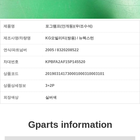
제품명
포그램프(안개등)(우/조수석)
제조사명/차량명
KG모빌리티(쌍용) / 뉴렉스턴
연식/파트넘버
2005 / 8320208522
차대번호
KPBFA2AF15P145520
상품코드
201903141730001000310003101
상품상세정보
3+2P
외장색상
실버색
Gparts information