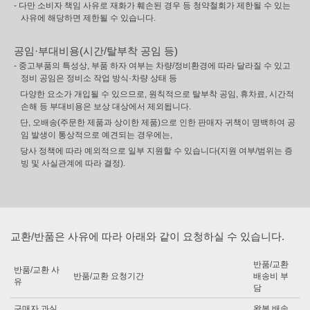
- 다만 소비자 책임 사유로 재화가 훼손된 경우 등 청약철회가 제한될 수 있는
사유에 해당하면 제한될 수 있습니다.
공임·부대비용(시간/탈부착 공임 등)
- 중고부품의 특성상, 부품 하자 여부는 차량/정비환경에 따라 달라질 수 있고
정비 공임은 정비소 작업 방식·차량 상태 등
다양한 요소가 개입될 수 있으므로, 원칙적으로 탈부착 공임, 휴차료, 시간적
손해 등 부대비용은 보상 대상에서 제외됩니다.
단, 오배송(주문한 제품과 상이한 제품)으로 인한 판매자 귀책이 명백하여 공
임 발생이 통상적으로 예견되는 경우에는,
당사 정책에 따라 예외적으로 일부 지원할 수 있습니다(지원 여부/범위는 증
빙 및 사실관계에 따라 결정).
교환/반품은 사유에 따라 아래와 같이 요청하실 수 있습니다.
반품/교환
반품/교환 사
반품/교환 요청기간
배송비 부
유
담
구매자 과실
왕복 배송