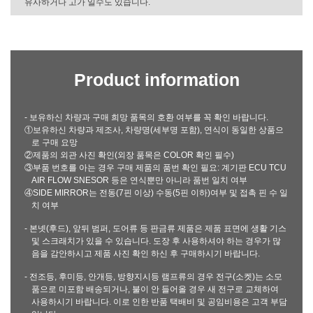
유사하거나 고가 일수도 있습니다.
Product information
- 보유하신 차량과 구매 희망 품목의 호환 여부를 꼭 확인 바랍니다.
①보유하신 차량과 제조사, 차량명(세부명 포함), 연식이 동일한 상품으
로 구매 요망
②제품의 외관 사진 확인(외장 품목은 COLOR 확인 필수)
③부품 번호를 아는 경우 구매 제품의 품번 확인 필요: 계기판 ECU TCU
AIR FLOW SNESOR 등은 연식뿐만 아니라 품번 일치 여부
④SIDE MIRROR는 전동(7핀 이상) 수동(5핀 이하)여부 및 접촉 핀 수 일
치 여부
- 본넷(후드), 앞뒤 범퍼, 도어류 등 판금류 제품은 제품 표면에 생활 기스
및 스크래치가 있을 수 있습니다. 도장 후 사용하셔야 하는 경우가 많
음을 감안하시고 제품 사진 확인 하신 후 구매하시기 바랍니다.
- 전조등, 후미등, 안개등, 방향지시등 램프류의 경우 전구(소켓)는 소모
품으로 미포함 배송되거나, 불이 안 들어올 경우 새 전구로 교체하여
사용하시기 바랍니다. 이로 인한 반품 택배비 및 공임비용은 고객 부담