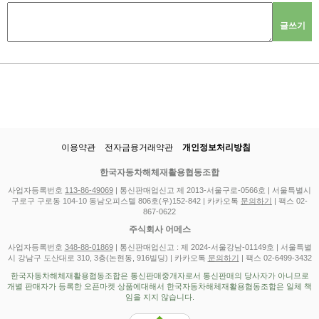
글쓰기
이용약관
전자금융거래약관
개인정보처리방침
한국자동차해체재활용협동조합
사업자등록번호
113-86-49069
| 통신판매업신고 제 2013-서울구로-0566호 | 서울특별시
구로구 구로동 104-10 동남오피스텔 806호(우)152-842 | 카카오톡
문의하기
| 팩스 02-
867-0622
주식회사 어메스
사업자등록번호
348-88-01869
| 통신판매업신고 : 제 2024-서울강남-01149호 | 서울특별
시 강남구 도산대로 310, 3층(논현동, 916빌딩) | 카카오톡
문의하기
| 팩스 02-6499-3432
한국자동차해체재활용협동조합은 통신판매중개자로서 통신판매의 당사자가 아니므로
개별 판매자가 등록한 오픈마켓 상품에대해서 한국자동차해체재활용협동조합은 일체 책
임을 지지 않습니다.