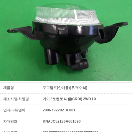
제품명
포그램프(안개등)(우/조수석)
제조사명/차량명
기아 / 쏘렌토 디젤(CRDI) 2WD LX
연식/파트넘버
2006 / 92202 3E001
차대번호
KNAJC52186A601090