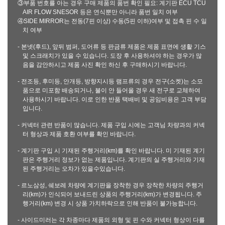
③부품 번호를 아는 경우 구매 제품의 품번 확인 필요: 계기판 ECU TCU
AIR FLOW SNESOR 등은 연식뿐만 아니라 품번 일치 여부
④SIDE MIRROR는 전동(7핀 이상) 수동(5핀 이하)여부 및 접촉 핀 수 일
치 여부
- 본넷(후드), 앞뒤 범퍼, 도어류 등 판금류 제품은 제품 표면에 생활 기스
및 스크래치가 있을 수 있습니다. 도장 후 사용하셔야 하는 경우가 많
음을 감안하시고 제품 사진 확인 하신 후 구매하시기 바랍니다.
- 전조등, 후미등, 안개등, 방향지시등 램프류의 경우 전구(소켓)는 소모
품으로 미포함 배송되거나, 불이 안 들어올 경우 새 전구로 교체하여
사용하시기 바랍니다. 이로 인한 반품 택배비 및 공임비용은 고객 부담
입니다.
- 커넥터 관련 반품이 많습니다. 제품 구입 시에는 고객님 차량과의 커넥
터 형상과 제품 호환 여부를 확인 바랍니다.
- 계기판 구입 시 기재된 주행거리(km)를 확인 바랍니다. 미 기재된 계기
판은 주행거리 정보가 없는 제품입니다. 계기판의 실 주행거리와 기재
된 주행거리는 오차가 있을수있습니다.
- 르노삼성, 쉐보레 차량에 계기판을 장착한 경우 장착한 차량의 주행거
리(km)가 인식되어 보내드린 상품의 주행거리(km)가 변경됩니다. 주
행거리(km) 변경 시 상품 가치하락으로 인해 반품이 불가능합니다.
- 사이드미러는 각 차종마다 제품의 외형 및 핀 수와 커넥터 형상이 다를