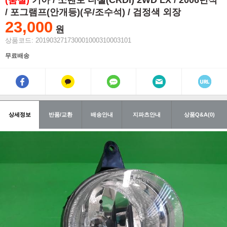
(품절)
기아 / 쏘렌토 디젤(CRDI) 2WD LX / 2006년식
/ 포그램프(안개등)(우/조수석) / 검정색 외장
23,000
원
상품코드: 201903271730001000310003101
무료배송
상세정보
반품/교환
배송안내
지파츠안내
상품Q&A(0)