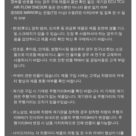
③부품 번호를 아는 경우 구매 제품의 품번 확인 필요: 계기판 ECU TCU
AIR FLOW SNESOR 등은 연식뿐만 아니라 품번 일치 여부
④SIDE MIRROR는 전동(7핀 이상) 수동(5핀 이하)여부 및 접촉 핀 수 일
치 여부
- 본넷(후드), 앞뒤 범퍼, 도어류 등 판금류 제품은 제품 표면에 생활 기스
및 스크래치가 있을 수 있습니다. 도장 후 사용하셔야 하는 경우가 많
음을 감안하시고 제품 사진 확인 하신 후 구매하시기 바랍니다.
- 전조등, 후미등, 안개등, 방향지시등 램프류의 경우 전구(소켓)는 소모
품으로 미포함 배송되거나, 불이 안 들어올 경우 새 전구로 교체하여
사용하시기 바랍니다. 이로 인한 반품 택배비 및 공임비용은 고객 부담
입니다.
- 커넥터 관련 반품이 많습니다. 제품 구입 시에는 고객님 차량과의 커넥
터 형상과 제품 호환 여부를 확인 바랍니다.
- 계기판 구입 시 기재된 주행거리(km)를 확인 바랍니다. 미 기재된 계기
판은 주행거리 정보가 없는 제품입니다. 계기판의 실 주행거리와 기재
된 주행거리는 오차가 있을수있습니다.
- 르노삼성, 쉐보레 차량에 계기판을 장착한 경우 장착한 차량의 주행거
리(km)가 인식되어 보내드린 상품의 주행거리(km)가 변경됩니다. 주
행거리(km) 변경 시 상품 가치하락으로 인해 반품이 불가능합니다.
- 사이드미러는 각 차종마다 제품의 외형 및 핀 수와 커넥터 형상이 다를