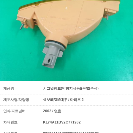
제품명
시그널램프(방향지시등)(우/조수석)
제조사명/차량명
쉐보레/GM대우 / 마티즈 2
연식/파트넘버
2002 / 없음
차대번호
KLY4A11BV2C771932