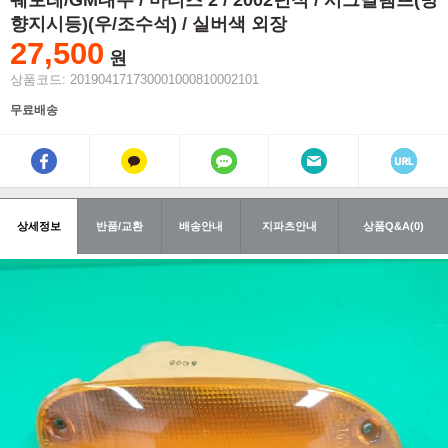
쉐보레/GM대우 / 마티즈 2 / 2002년식 / 시그널램프(방
향지시등)(우/조수석) / 실버색 외장
27,500
원
상품코드: 201904171730001000810002101
무료배송
상세정보
반품/교환
배송안내
지파츠안내
상품Q&A(0)