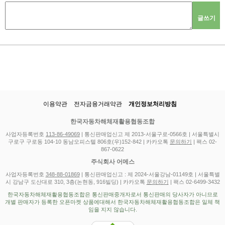
글쓰기
이용약관
전자금융거래약관
개인정보처리방침
한국자동차해체재활용협동조합
사업자등록번호
113-86-49069
| 통신판매업신고 제 2013-서울구로-0566호 | 서울특별시
구로구 구로동 104-10 동남오피스텔 806호(우)152-842 | 카카오톡
문의하기
| 팩스 02-
867-0622
주식회사 어메스
사업자등록번호
348-88-01869
| 통신판매업신고 : 제 2024-서울강남-01149호 | 서울특별
시 강남구 도산대로 310, 3층(논현동, 916빌딩) | 카카오톡
문의하기
| 팩스 02-6499-3432
한국자동차해체재활용협동조합은 통신판매중개자로서 통신판매의 당사자가 아니므로
개별 판매자가 등록한 오픈마켓 상품에대해서 한국자동차해체재활용협동조합은 일체 책
임을 지지 않습니다.