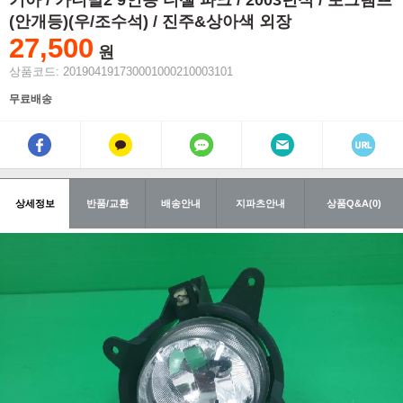
기아 / 카니발2 9인승 디젤 파크 / 2003년식 / 포그램프
(안개등)(우/조수석) / 진주&상아색 외장
27,500
원
상품코드: 201904191730001000210003101
무료배송
상세정보
반품/교환
배송안내
지파츠안내
상품Q&A(0)