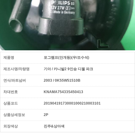
제품명
포그램프(안개등)(우/조수석)
제조사명/차량명
기아 / 카니발2 9인승 디젤 파크
연식/파트넘버
2003 / 0K55W51510B
차대번호
KNAMA75433S450413
상품코드
201904191730001000210003101
상품상세정보
2P
외장색상
진주&상아색