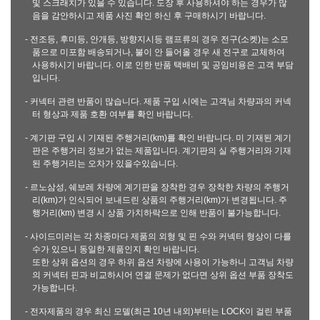
및 스크래치가 있을 수 있습니다. 도장 후 사용하셔야 하는 경우가 많
음을 감안하시고 제품 사진 확인 하신 후 구매하시기 바랍니다.
- 전조등, 후미등, 안개등, 방향지시등 램프류의 경우 전구(소켓)는 소모
품으로 미포함 배송되거나, 불이 안 들어올 경우 새 전구로 교체하여
사용하시기 바랍니다. 이로 인한 반품 택배비 및 공임비용은 고객 부담
입니다.
- 커넥터 관련 반품이 많습니다. 제품 구입 시에는 고객님 차량과의 커넥
터 형상과 제품 호환 여부를 확인 바랍니다.
- 계기판 구입 시 기재된 주행거리(km)를 확인 바랍니다. 미 기재된 계기
판은 주행거리 정보가 없는 제품입니다. 계기판의 실 주행거리와 기재
된 주행거리는 오차가 있을수있습니다.
- 르노삼성, 쉐보레 차량에 계기판을 장착한 경우 장착한 차량의 주행거
리(km)가 인식되어 보내드린 상품의 주행거리(km)가 변경됩니다. 주
행거리(km) 변경 시 상품 가치하락으로 인해 반품이 불가능합니다.
- 사이드미러는 각 차종마다 제품의 외형 및 핀 수와 커넥터 형상이 다를
수가 있으니 동일한 제품인지 확인 바랍니다.
또한 상위 옵션의 경우 하위 옵션 차량에 사용이 가능하니 고객님 차량
의 커넥터 핀과 비교하시어 연결 문제가 없다면 상위 옵션 부품 장착도
가능합니다.
- 전자제품의 경우 최신 모델(최근 10년 내외)부터는 LOCK이 걸린 부품