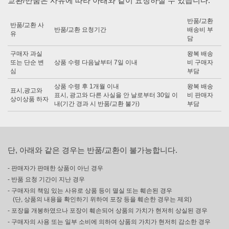
교환/반품은 사유에 따라 아래와 같이 요청하실 수 있습니다.
반품/교환
반품/교환 사
반품/교환 요청기간
배송비 부
유
담
구매자 과실
왕복 배송
또는 단순 변
상품 수령 다음날부터 7일 이내
비 구매자
심
부담
상품 수령 후 1개월 이내
왕복 배송
표시,광고와
표시, 광고와 다른 사실을 안 날로부터 30일 이
비 판매자
상이상품 하자
내(기간 경과 시 반품/교환 불가)
부담
단, 아래와 같은 경우는 반품/교환이 불가능합니다.
- 판매자가 판매한 상품이 아닌 경우
- 반품 요청 기간이 지난 경우
- 구매자의 책임 있는 사유로 상품 등이 멸실 또는 훼손된 경우
(단, 상품의 내용을 확인하기 위하여 포장 등을 훼손한 경우는 제외)
- 포장을 개봉하였으나 포장이 훼손되어 상품의 가치가 현저히 상실된 경우
- 구매자의 사용 또는 일부 소비에 의하여 상품의 가치가 현저히 감소한 경우