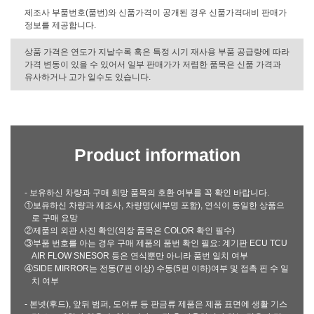
제조사 부품번호(품번)와 신품가격이 공개된 경우 신품가격대비 판매가
정보를 제공합니다.
상품 가격은 연도가 지날수록 혹은 특정 시기 재사용 부품 공급량에 따라
가격 변동이 있을 수 있어서 일부 판매가가 저렴한 품목은 신품 가격과
유사하거나 고가 일수도 있습니다.
Product information
- 보유하신 차량과 구매 희망 품목의 호환 여부를 꼭 확인 바랍니다.
①보유하신 차량과 제조사, 차량명(세부명 포함), 연식이 동일한 상품으
로 구매 요망
②제품의 외관 사진 확인(외장 품목은 COLOR 확인 필수)
③부품 번호를 아는 경우 구매 제품의 품번 확인 필요: 계기판 ECU TCU
AIR FLOW SNESOR 등은 연식뿐만 아니라 품번 일치 여부
④SIDE MIRROR는 전동(7핀 이상) 수동(5핀 이하)여부 및 접촉 핀 수 일
치 여부
- 본넷(후드), 앞뒤 범퍼, 도어류 등 판금류 제품은 제품 표면에 생활 기스