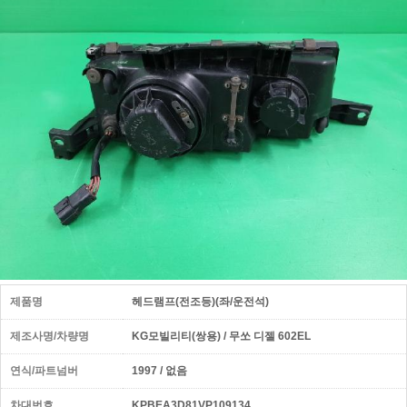
제품명
헤드램프(전조등)(좌/운전석)
제조사명/차량명
KG모빌리티(쌍용) / 무쏘 디젤 602EL
연식/파트넘버
1997 / 없음
차대번호
KPBEA3D81VP109134