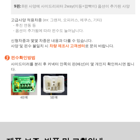
9핀:
8핀 사양에 사이드리피터 2way(미등+깜빡이) 옵션이 추가된 사양
고급사양 적용차종
(ex: 그랜저, 오피러스, 에쿠스, 기타)
- 후진 연동 등
- 옵션이 추가됨에 따라 핀수도 늘어납니다.
신형차종과 몇몇 차종은 내용과 다를 수 있습니다.
사양 및 핀수 불일치 시
차량 제조사 고객센터
로 문의 바랍니다.
핀수확인방법
사이드미러를 분리 후 커넥터 안쪽의 핀(배선)이 몇 개인지 확인하시면 됩니
다.