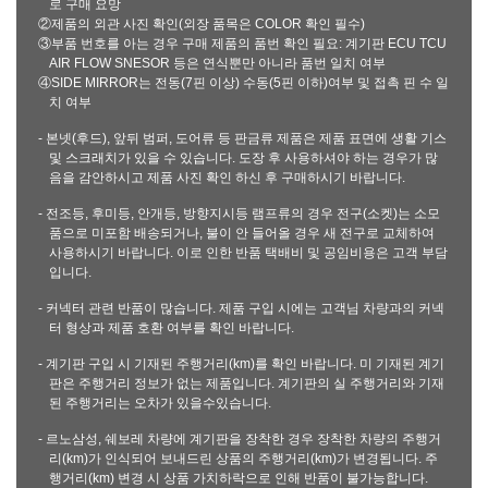
로 구매 요망
②제품의 외관 사진 확인(외장 품목은 COLOR 확인 필수)
③부품 번호를 아는 경우 구매 제품의 품번 확인 필요: 계기판 ECU TCU
AIR FLOW SNESOR 등은 연식뿐만 아니라 품번 일치 여부
④SIDE MIRROR는 전동(7핀 이상) 수동(5핀 이하)여부 및 접촉 핀 수 일
치 여부
- 본넷(후드), 앞뒤 범퍼, 도어류 등 판금류 제품은 제품 표면에 생활 기스
및 스크래치가 있을 수 있습니다. 도장 후 사용하셔야 하는 경우가 많
음을 감안하시고 제품 사진 확인 하신 후 구매하시기 바랍니다.
- 전조등, 후미등, 안개등, 방향지시등 램프류의 경우 전구(소켓)는 소모
품으로 미포함 배송되거나, 불이 안 들어올 경우 새 전구로 교체하여
사용하시기 바랍니다. 이로 인한 반품 택배비 및 공임비용은 고객 부담
입니다.
- 커넥터 관련 반품이 많습니다. 제품 구입 시에는 고객님 차량과의 커넥
터 형상과 제품 호환 여부를 확인 바랍니다.
- 계기판 구입 시 기재된 주행거리(km)를 확인 바랍니다. 미 기재된 계기
판은 주행거리 정보가 없는 제품입니다. 계기판의 실 주행거리와 기재
된 주행거리는 오차가 있을수있습니다.
- 르노삼성, 쉐보레 차량에 계기판을 장착한 경우 장착한 차량의 주행거
리(km)가 인식되어 보내드린 상품의 주행거리(km)가 변경됩니다. 주
행거리(km) 변경 시 상품 가치하락으로 인해 반품이 불가능합니다.