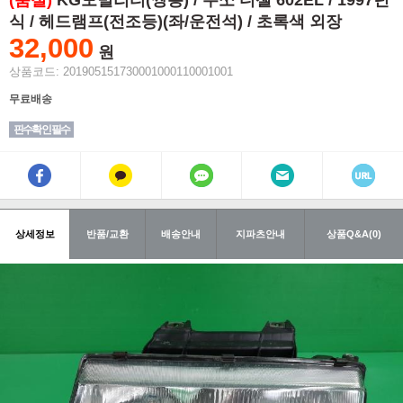
(품절)
KG모빌리티(쌍용) / 무쏘 디젤 602EL / 1997년
식 / 헤드램프(전조등)(좌/운전석) / 초록색 외장
32,000
원
상품코드: 201905151730001000110001001
무료배송
핀수확인 필수
상세정보
반품/교환
배송안내
지파츠안내
상품Q&A(0)