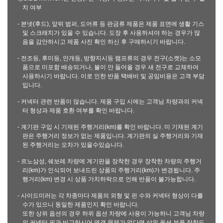
치 여부
- 본넷(후드), 앞뒤 범퍼, 도어류 등 판금류 제품은 제품 표면에 생활 기스
및 스크래치가 있을 수 있습니다. 도장 후 사용하셔야 하는 경우가 많
음을 감안하시고 제품 사진 확인 하신 후 구매하시기 바랍니다.
- 전조등, 후미등, 안개등, 방향지시등 램프류의 경우 전구(소켓)는 소모
품으로 미포함 배송되거나, 불이 안 들어올 경우 새 전구로 교체하여
사용하시기 바랍니다. 이로 인한 반품 택배비 및 공임비용은 고객 부담
입니다.
- 커넥터 관련 반품이 많습니다. 제품 구입 시에는 고객님 차량과의 커넥
터 형상과 제품 호환 여부를 확인 바랍니다.
- 계기판 구입 시 기재된 주행거리(km)를 확인 바랍니다. 미 기재된 계기
판은 주행거리 정보가 없는 제품입니다. 계기판의 실 주행거리와 기재
된 주행거리는 오차가 있을수있습니다.
- 르노삼성, 쉐보레 차량에 계기판을 장착한 경우 장착한 차량의 주행거
리(km)가 인식되어 보내드린 상품의 주행거리(km)가 변경됩니다. 주
행거리(km) 변경 시 상품 가치하락으로 인해 반품이 불가능합니다.
- 사이드미러는 각 차종마다 제품의 외형 및 핀 수와 커넥터 형상이 다를
수가 있으니 동일한 제품인지 확인 바랍니다.
또한 상위 옵션의 경우 하위 옵션 차량에 사용이 가능하니 고객님 차량
의 커넥터 핀과 비교하시어 연결 문제가 없다면 상위 옵션 부품 장착도