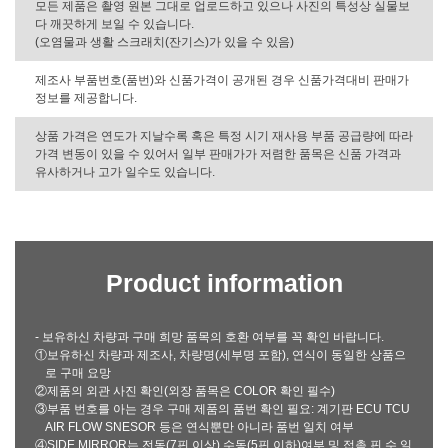
모든 제품은 촬영 원본 그대로 업로드하고 있으나 사진의 특성상 실물보
다 깨끗하게 보일 수 있습니다.
(오염물과 생활 스크래치(잔기스)가 있을 수 있음)
제조사 부품번호(품번)와 신품가격이 공개된 경우 신품가격대비 판매가
정보를 제공합니다.
상품 가격은 연도가 지날수록 혹은 특정 시기 재사용 부품 공급량에 따라
가격 변동이 있을 수 있어서 일부 판매가가 저렴한 품목은 신품 가격과
유사하거나 고가 일수도 있습니다.
Product information
- 보유하신 차량과 구매 희망 품목의 호환 여부를 꼭 확인 바랍니다.
①보유하신 차량과 제조사, 차량명(세부명 포함), 연식이 동일한 상품으
로 구매 요망
②제품의 외관 사진 확인(외장 품목은 COLOR 확인 필수)
③부품 번호를 아는 경우 구매 제품의 품번 확인 필요: 계기판 ECU TCU
AIR FLOW SNESOR 등은 연식뿐만 아니라 품번 일치 여부
④SIDE MIRROR는 전동(7핀 이상) 수동(5핀 이하)여부 및 접촉 핀 수 일