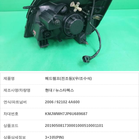
제품명
헤드램프(전조등)(우/조수석)
제조사명/차량명
현대 / 뉴스타렉스
연식/파트넘버
2006 / 92102 4A600
차대번호
KMJWWH7JP6U689687
상품코드
201905081730001000510001101
상품상세정보
3+3핀(PIN)