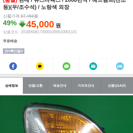
(품절)
현대 / 뉴스타렉스 / 2006년식 / 헤드램프(전조
등)(우/조수석) / 노랑색 외장
신품가격
87,450원
49%
45,000
원
상품코드: 201905081730001000510001101
무료배송
핀수확인 필수
상세정보
반품/교환
배송안내
지파츠안내
상품Q&A(0)