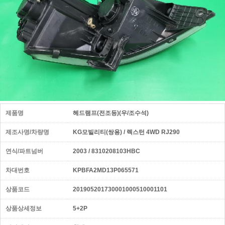
제품명
헤드램프(전조등)(우/조수석)
제조사명/차량명
KG모빌리티(쌍용) / 렉스턴 4WD RJ290
연식/파트넘버
2003 / 8310208103HBC
차대번호
KPBFA2MD13P065571
상품코드
201905201730001000510001101
상품상세정보
5+2P