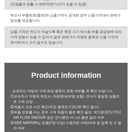
(오염물과 생활 스크래치(잔기스)가 있을 수 있음)
제조사 부품번호(품번)와 신품가격이 공개된 경우 신품가격대비 판매가
정보를 제공합니다.
상품 가격은 연도가 지날수록 혹은 특정 시기 재사용 부품 공급량에 따라
가격 변동이 있을 수 있어서 일부 판매가가 저렴한 품목은 신품 가격과
유사하거나 고가 일수도 있습니다.
Product information
- 보유하신 차량과 구매 희망 품목의 호환 여부를 꼭 확인 바랍니다.
①보유하신 차량과 제조사, 차량명(세부명 포함), 연식이 동일한 상품으
로 구매 요망
②제품의 외관 사진 확인(외장 품목은 COLOR 확인 필수)
③부품 번호를 아는 경우 구매 제품의 품번 확인 필요: 계기판 ECU TCU
AIR FLOW SNESOR 등은 연식뿐만 아니라 품번 일치 여부
④SIDE MIRROR는 전동(7핀 이상) 수동(5핀 이하)여부 및 접촉 핀 수 일
치 여부