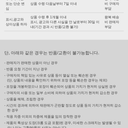
또는 단순 변
상품 수령 다음날부터 7일 이내
비 구매자
심
부담
상품 수령 후 1개월 이내
왕복 배송
표시,광고와
표시, 광고와 다른 사실을 안 날로부터 30일 이
비 판매자
상이상품 하자
내(기간 경과 시 반품/교환 불가)
부담
단, 아래와 같은 경우는 반품/교환이 불가능합니다.
- 판매자가 판매한 상품이 아닌 경우
- 반품 요청 기간이 지난 경우
- 구매자의 책임 있는 사유로 상품 등이 멸실 또는 훼손된 경우
(단, 상품의 내용을 확인하기 위하여 포장 등을 훼손한 경우는 제외)
- 포장을 개봉하였으나 포장이 훼손되어 상품의 가치가 현저히 상실된 경우
- 구매자의 사용 또는 일부 소비에 의하여 상품의 가치가 현저히 감소한 경우
- 상품을 해체, 조립한 경우
- 시간의 경과에 의하여 재판매가 곤란할 정도로 상품 등의 가치가 현저히 감소
한 경우
- 적용 차종 이외의 차종에 제품을 임의 장착한 경우
- 제품의 특성상 도장(크롬 도금 포함)된 경우, 미세한 스크래치는 발생될 수 있
으나 이는 교환/반품의 사유는 아닙니다.