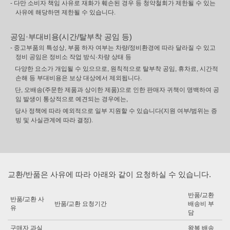
- 다만 소비자 책임 사유로 재화가 훼손된 경우 등 청약철회가 제한될 수 있는
사유에 해당하면 제한될 수 있습니다.
공임·부대비용(시간/탈부착 공임 등)
- 중고부품의 특성상, 부품 하자 여부는 차량/정비환경에 따라 달라질 수 있고
정비 공임은 정비소 작업 방식·차량 상태 등
다양한 요소가 개입될 수 있으므로, 원칙적으로 탈부착 공임, 휴차료, 시간적
손해 등 부대비용은 보상 대상에서 제외됩니다.
단, 오배송(주문한 제품과 상이한 제품)으로 인한 판매자 귀책이 명백하여 공
임 발생이 통상적으로 예견되는 경우에는,
당사 정책에 따라 예외적으로 일부 지원할 수 있습니다(지원 여부/범위는 증
빙 및 사실관계에 따라 결정).
교환/반품은 사유에 따라 아래와 같이 요청하실 수 있습니다.
반품/교환
반품/교환 사
반품/교환 요청기간
배송비 부
유
담
구매자 과실
왕복 배송