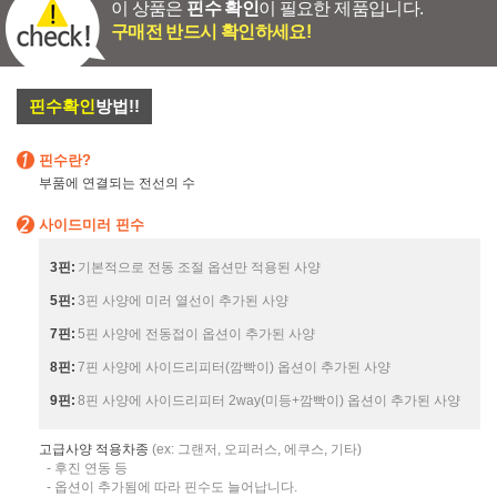
이 상품은
핀수 확인
이 필요한 제품입니다.
구매전 반드시 확인하세요!
핀수확인
방법!!
핀수란?
부품에 연결되는 전선의 수
사이드미러 핀수
3핀:
기본적으로 전동 조절 옵션만 적용된 사양
5핀:
3핀 사양에 미러 열선이 추가된 사양
7핀:
5핀 사양에 전동접이 옵션이 추가된 사양
8핀:
7핀 사양에 사이드리피터(깜빡이) 옵션이 추가된 사양
9핀:
8핀 사양에 사이드리피터 2way(미등+깜빡이) 옵션이 추가된 사양
고급사양 적용차종
(ex: 그랜저, 오피러스, 에쿠스, 기타)
- 후진 연동 등
- 옵션이 추가됨에 따라 핀수도 늘어납니다.