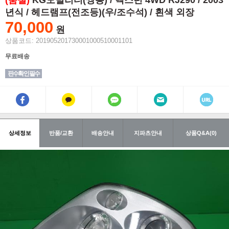
(품절)
KG모빌리티(쌍용) / 렉스턴 4WD RJ290 / 2003
년식 / 헤드램프(전조등)(우/조수석) / 흰색 외장
70,000
원
상품코드: 201905201730001000510001101
무료배송
핀수확인 필수
상세정보
반품/교환
배송안내
지파츠안내
상품Q&A(0)