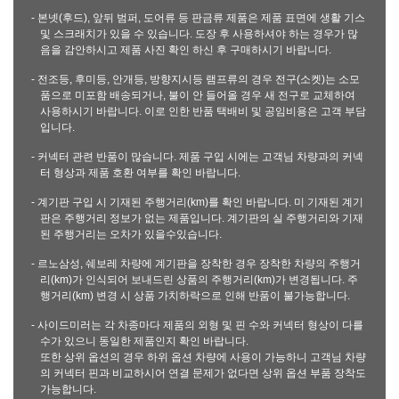
- 본넷(후드), 앞뒤 범퍼, 도어류 등 판금류 제품은 제품 표면에 생활 기스
및 스크래치가 있을 수 있습니다. 도장 후 사용하셔야 하는 경우가 많
음을 감안하시고 제품 사진 확인 하신 후 구매하시기 바랍니다.
- 전조등, 후미등, 안개등, 방향지시등 램프류의 경우 전구(소켓)는 소모
품으로 미포함 배송되거나, 불이 안 들어올 경우 새 전구로 교체하여
사용하시기 바랍니다. 이로 인한 반품 택배비 및 공임비용은 고객 부담
입니다.
- 커넥터 관련 반품이 많습니다. 제품 구입 시에는 고객님 차량과의 커넥
터 형상과 제품 호환 여부를 확인 바랍니다.
- 계기판 구입 시 기재된 주행거리(km)를 확인 바랍니다. 미 기재된 계기
판은 주행거리 정보가 없는 제품입니다. 계기판의 실 주행거리와 기재
된 주행거리는 오차가 있을수있습니다.
- 르노삼성, 쉐보레 차량에 계기판을 장착한 경우 장착한 차량의 주행거
리(km)가 인식되어 보내드린 상품의 주행거리(km)가 변경됩니다. 주
행거리(km) 변경 시 상품 가치하락으로 인해 반품이 불가능합니다.
- 사이드미러는 각 차종마다 제품의 외형 및 핀 수와 커넥터 형상이 다를
수가 있으니 동일한 제품인지 확인 바랍니다.
또한 상위 옵션의 경우 하위 옵션 차량에 사용이 가능하니 고객님 차량
의 커넥터 핀과 비교하시어 연결 문제가 없다면 상위 옵션 부품 장착도
가능합니다.