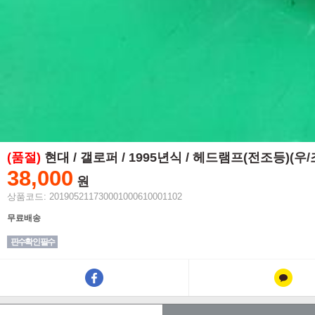
(품절)
현대 / 갤로퍼 / 1995년식 / 헤드램프(전조등)(우
38,000
원
상품코드: 201905211730001000610001102
무료배송
핀수확인 필수