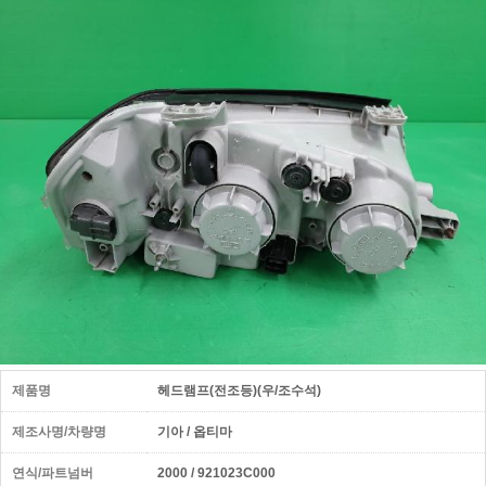
제품명
헤드램프(전조등)(우/조수석)
제조사명/차량명
기아 / 옵티마
연식/파트넘버
2000 / 921023C000