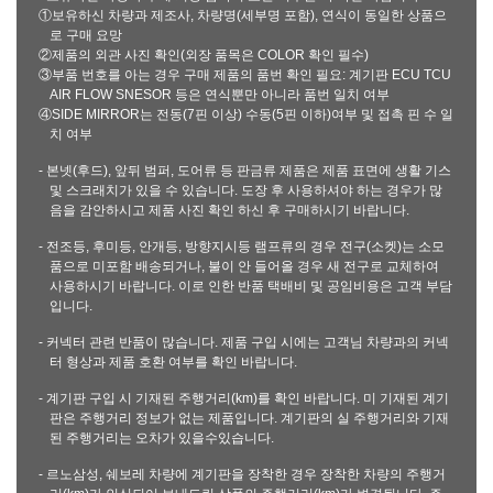
①보유하신 차량과 제조사, 차량명(세부명 포함), 연식이 동일한 상품으
로 구매 요망
②제품의 외관 사진 확인(외장 품목은 COLOR 확인 필수)
③부품 번호를 아는 경우 구매 제품의 품번 확인 필요: 계기판 ECU TCU
AIR FLOW SNESOR 등은 연식뿐만 아니라 품번 일치 여부
④SIDE MIRROR는 전동(7핀 이상) 수동(5핀 이하)여부 및 접촉 핀 수 일
치 여부
- 본넷(후드), 앞뒤 범퍼, 도어류 등 판금류 제품은 제품 표면에 생활 기스
및 스크래치가 있을 수 있습니다. 도장 후 사용하셔야 하는 경우가 많
음을 감안하시고 제품 사진 확인 하신 후 구매하시기 바랍니다.
- 전조등, 후미등, 안개등, 방향지시등 램프류의 경우 전구(소켓)는 소모
품으로 미포함 배송되거나, 불이 안 들어올 경우 새 전구로 교체하여
사용하시기 바랍니다. 이로 인한 반품 택배비 및 공임비용은 고객 부담
입니다.
- 커넥터 관련 반품이 많습니다. 제품 구입 시에는 고객님 차량과의 커넥
터 형상과 제품 호환 여부를 확인 바랍니다.
- 계기판 구입 시 기재된 주행거리(km)를 확인 바랍니다. 미 기재된 계기
판은 주행거리 정보가 없는 제품입니다. 계기판의 실 주행거리와 기재
된 주행거리는 오차가 있을수있습니다.
- 르노삼성, 쉐보레 차량에 계기판을 장착한 경우 장착한 차량의 주행거