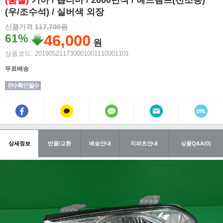
(품절)
기아 / 옵티마 / 2000년식 / 헤드램프(전조등)
(우/조수석) / 실버색 외장
신품가격
117,700원
61%
46,000
원
상품코드: 201905211730001001110001101
무료배송
핀수확인 필수
상세정보
반품/교환
배송안내
지파츠안내
상품Q&A(0)