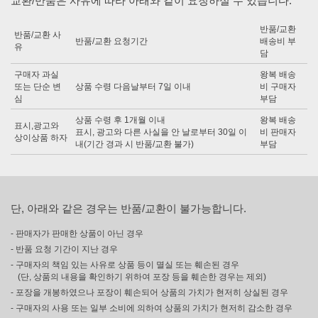
교환/반품은 사유에 따라 아래와 같이 요청하실 수 있습니다.
반품/교환
반품/교환 사
반품/교환 요청기간
배송비 부
유
담
구매자 과실
왕복 배송
또는 단순 변
상품 수령 다음날부터 7일 이내
비 구매자
심
부담
상품 수령 후 1개월 이내
왕복 배송
표시,광고와
표시, 광고와 다른 사실을 안 날로부터 30일 이
비 판매자
상이상품 하자
내(기간 경과 시 반품/교환 불가)
부담
단, 아래와 같은 경우는 반품/교환이 불가능합니다.
- 판매자가 판매한 상품이 아닌 경우
- 반품 요청 기간이 지난 경우
- 구매자의 책임 있는 사유로 상품 등이 멸실 또는 훼손된 경우
(단, 상품의 내용을 확인하기 위하여 포장 등을 훼손한 경우는 제외)
- 포장을 개봉하였으나 포장이 훼손되어 상품의 가치가 현저히 상실된 경우
- 구매자의 사용 또는 일부 소비에 의하여 상품의 가치가 현저히 감소한 경우