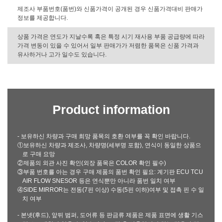
제조사 부품번호(품번)와 신품가격이 공개된 경우 신품가격대비 판매가
정보를 제공합니다.
상품 가격은 연도가 지날수록 혹은 특정 시기 재사용 부품 공급량에 따라
가격 변동이 있을 수 있어서 일부 판매가가 저렴한 품목은 신품 가격과
유사하거나 고가 일수도 있습니다.
Product information
- 보유하신 차량과 구매 희망 품목의 호환 여부를 꼭 확인 바랍니다.
①보유하신 차량과 제조사, 차량명(세부명 포함), 연식이 동일한 상품으
로 구매 요망
②제품의 외관 사진 확인(외장 품목은 COLOR 확인 필수)
③부품 번호를 아는 경우 구매 제품의 품번 확인 필요: 계기판 ECU TCU
AIR FLOW SNESOR 등은 연식뿐만 아니라 품번 일치 여부
④SIDE MIRROR는 전동(7핀 이상) 수동(5핀 이하)여부 및 접촉 핀 수 일
치 여부
- 본넷(후드), 앞뒤 범퍼, 도어류 등 판금류 제품은 제품 표면에 생활 기스