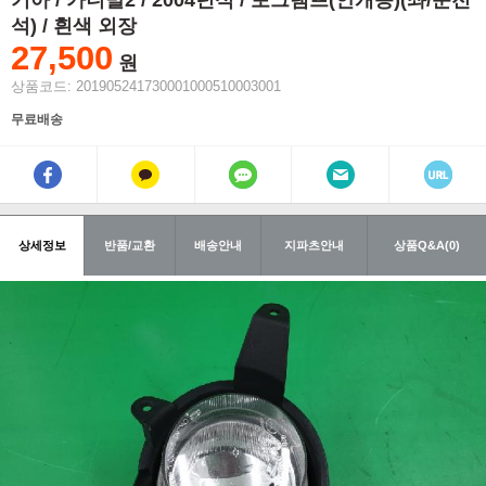
기아 / 카니발2 / 2004년식 / 포그램프(안개등)(좌/운전
석) / 흰색 외장
27,500
원
상품코드: 201905241730001000510003001
무료배송
상세정보
반품/교환
배송안내
지파츠안내
상품Q&A(0)