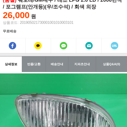
(품절)
쉐보레/GM대우 / 레조 LPG 2.0 LD / 2006년식
/ 포그램프(안개등)(우/조수석) / 회색 외장
26,000
원
상품코드: 201905021730001001010003101
무료배송
상세정보
반품/교환
배송안내
지파츠안내
상품Q&A(0)