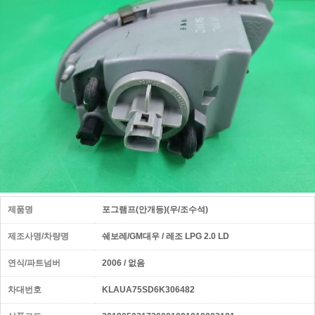
제품명
포그램프(안개등)(우/조수석)
제조사명/차량명
쉐보레/GM대우 / 레조 LPG 2.0 LD
연식/파트넘버
2006 / 없음
차대번호
KLAUA75SD6K306482