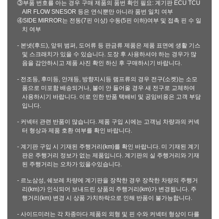
③부품 번호를 아는 경우 구매 제품의 품번 확인 필요: 계기판 ECU TCU
AIR FLOW SNESOR 등은 연식뿐만 아니라 품번 일치 여부
④SIDE MIRROR는 전동(7핀 이상) 수동(5핀 이하)여부 및 접촉 핀 수 일
치 여부
- 본넷(후드), 앞뒤 범퍼, 도어류 등 판금류 제품은 제품 표면에 생활 기스
및 스크래치가 있을 수 있습니다. 도장 후 사용하셔야 하는 경우가 많
음을 감안하시고 제품 사진 확인 하신 후 구매하시기 바랍니다.
- 전조등, 후미등, 안개등, 방향지시등 램프류의 경우 전구(소켓)는 소모
품으로 미포함 배송되거나, 불이 안 들어올 경우 새 전구로 교체하여
사용하시기 바랍니다. 이로 인한 반품 택배비 및 공임비용은 고객 부담
입니다.
- 커넥터 관련 반품이 많습니다. 제품 구입 시에는 고객님 차량과의 커넥
터 형상과 제품 호환 여부를 확인 바랍니다.
- 계기판 구입 시 기재된 주행거리(km)를 확인 바랍니다. 미 기재된 계기
판은 주행거리 정보가 없는 제품입니다. 계기판의 실 주행거리와 기재
된 주행거리는 오차가 있을수있습니다.
- 르노삼성, 쉐보레 차량에 계기판을 장착한 경우 장착한 차량의 주행거
리(km)가 인식되어 보내드린 상품의 주행거리(km)가 변경됩니다. 주
행거리(km) 변경 시 상품 가치하락으로 인해 반품이 불가능합니다.
- 사이드미러는 각 차종마다 제품의 외형 및 핀 수와 커넥터 형상이 다를