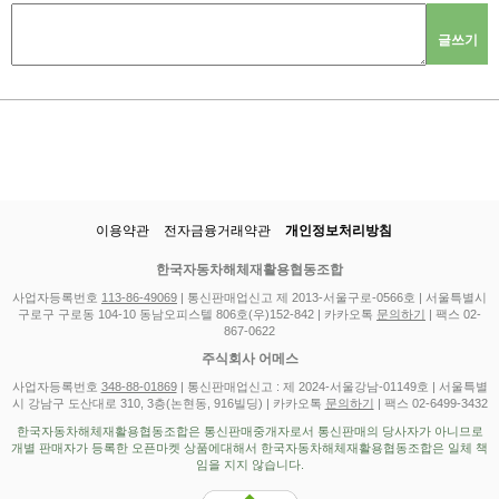
글쓰기
이용약관
전자금융거래약관
개인정보처리방침
한국자동차해체재활용협동조합
사업자등록번호
113-86-49069
| 통신판매업신고 제 2013-서울구로-0566호 | 서울특별시
구로구 구로동 104-10 동남오피스텔 806호(우)152-842 | 카카오톡
문의하기
| 팩스 02-
867-0622
주식회사 어메스
사업자등록번호
348-88-01869
| 통신판매업신고 : 제 2024-서울강남-01149호 | 서울특별
시 강남구 도산대로 310, 3층(논현동, 916빌딩) | 카카오톡
문의하기
| 팩스 02-6499-3432
한국자동차해체재활용협동조합은 통신판매중개자로서 통신판매의 당사자가 아니므로
개별 판매자가 등록한 오픈마켓 상품에대해서 한국자동차해체재활용협동조합은 일체 책
임을 지지 않습니다.