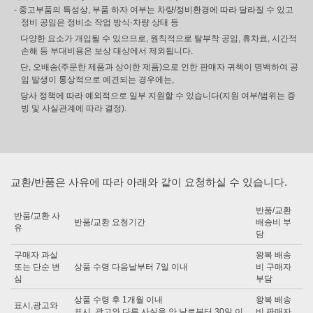
- 중고부품의 특성상, 부품 하자 여부는 차량/정비환경에 따라 달라질 수 있고
정비 공임은 정비소 작업 방식·차량 상태 등
다양한 요소가 개입될 수 있으므로, 원칙적으로 탈부착 공임, 휴차료, 시간적
손해 등 부대비용은 보상 대상에서 제외됩니다.
단, 오배송(주문한 제품과 상이한 제품)으로 인한 판매자 귀책이 명백하여 공
임 발생이 통상적으로 예견되는 경우에는,
당사 정책에 따라 예외적으로 일부 지원할 수 있습니다(지원 여부/범위는 증
빙 및 사실관계에 따라 결정).
교환/반품은 사유에 따라 아래와 같이 요청하실 수 있습니다.
반품/교환
반품/교환 사
반품/교환 요청기간
배송비 부
유
담
구매자 과실
왕복 배송
또는 단순 변
상품 수령 다음날부터 7일 이내
비 구매자
심
부담
상품 수령 후 1개월 이내
왕복 배송
표시,광고와
표시, 광고와 다른 사실을 안 날로부터 30일 이
비 판매자