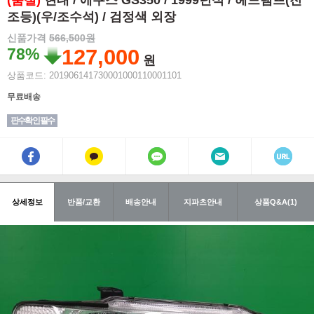
(품절)
현대 / 에쿠스 GS350 / 1999년식 / 헤드램프(전
조등)(우/조수석) / 검정색 외장
신품가격
566,500원
78%
127,000
원
상품코드: 201906141730001000110001101
무료배송
핀수확인 필수
상세정보
반품/교환
배송안내
지파츠안내
상품Q&A(1)