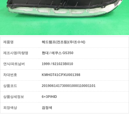
제품명
헤드램프(전조등)(우/조수석)
제조사명/차량명
현대 / 에쿠스 GS350
연식/파트넘버
1999 / 921023B010
차대번호
KMHGT41CPXU001398
상품코드
201906141730001000110001101
상품상세정보
6+3P/HID
외장색상
검정색