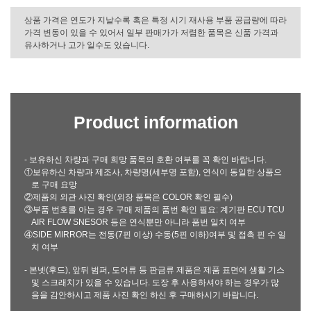
상품 가격은 연도가 지날수록 혹은 특정 시기 재사용 부품 공급량에 따라
가격 변동이 있을 수 있어서 일부 판매가가 저렴한 품목은 신품 가격과
유사하거나 고가 일수도 있습니다.
Product information
- 보유하신 차량과 구매 희망 품목의 호환 여부를 꼭 확인 바랍니다.
①보유하신 차량과 제조사, 차량명(세부명 포함), 연식이 동일한 상품으
로 구매 요망
②제품의 외관 사진 확인(외장 품목은 COLOR 확인 필수)
③부품 번호를 아는 경우 구매 제품의 품번 확인 필요: 계기판 ECU TCU
AIR FLOW SNESOR 등은 연식뿐만 아니라 품번 일치 여부
④SIDE MIRROR는 전동(7핀 이상) 수동(5핀 이하)여부 및 접촉 핀 수 일
치 여부
- 본넷(후드), 앞뒤 범퍼, 도어류 등 판금류 제품은 제품 표면에 생활 기스
및 스크래치가 있을 수 있습니다. 도장 후 사용하셔야 하는 경우가 많
음을 감안하시고 제품 사진 확인 하신 후 구매하시기 바랍니다.