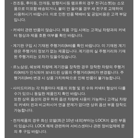
- 전조등, 후미등, 안개등, 방향지시등 램프류의 경우 전구(소켓)는 소모
품으로 미포함 배송되거나, 불이 안 들어올 경우 새 전구로 교체하여
사용하시기 바랍니다. 이로 인한 반품 택배비 및 공임비용은 고객 부담
입니다.
- 커넥터 관련 반품이 많습니다. 제품 구입 시에는 고객님 차량과의 커넥
터 형상과 제품 호환 여부를 확인 바랍니다.
- 계기판 구입 시 기재된 주행거리(km)를 확인 바랍니다. 미 기재된 계기
판은 주행거리 정보가 없는 제품입니다. 계기판의 실 주행거리와 기재
된 주행거리는 오차가 있을수있습니다.
- 르노삼성, 쉐보레 차량에 계기판을 장착한 경우 장착한 차량의 주행거
리(km)가 인식되어 보내드린 상품의 주행거리(km)가 변경됩니다. 주
행거리(km) 변경 시 상품 가치하락으로 인해 반품이 불가능합니다.
- 사이드미러는 각 차종마다 제품의 외형 및 핀 수와 커넥터 형상이 다를
수가 있으니 동일한 제품인지 확인 바랍니다.
또한 상위 옵션의 경우 하위 옵션 차량에 사용이 가능하니 고객님 차량
의 커넥터 핀과 비교하시어 연결 문제가 없다면 상위 옵션 부품 장착도
가능합니다.
- 전자제품의 경우 최신 모델(최근 10년 내외)부터는 LOCK이 걸린 부품
이 있습니다. LOCK 해제 관련하여 서비스센터나 관련 정비업체에 문
의 후 구입 바랍니다.