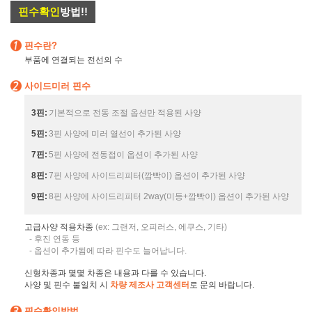
핀수확인
방법!!
핀수란?
부품에 연결되는 전선의 수
사이드미러 핀수
3핀:
기본적으로 전동 조절 옵션만 적용된 사양
5핀:
3핀 사양에 미러 열선이 추가된 사양
7핀:
5핀 사양에 전동접이 옵션이 추가된 사양
8핀:
7핀 사양에 사이드리피터(깜빡이) 옵션이 추가된 사양
9핀:
8핀 사양에 사이드리피터 2way(미등+깜빡이) 옵션이 추가된 사양
고급사양 적용차종
(ex: 그랜저, 오피러스, 에쿠스, 기타)
- 후진 연동 등
- 옵션이 추가됨에 따라 핀수도 늘어납니다.
신형차종과 몇몇 차종은 내용과 다를 수 있습니다.
사양 및 핀수 불일치 시
차량 제조사 고객센터
로 문의 바랍니다.
핀수확인방법