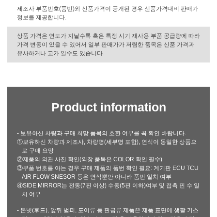
제조사 부품번호(품번)와 신품가격이 공개된 경우 신품가격대비 판매가
정보를 제공합니다.
상품 가격은 연도가 지날수록 혹은 특정 시기 재사용 부품 공급량에 따라
가격 변동이 있을 수 있어서 일부 판매가가 저렴한 품목은 신품 가격과
유사하거나 고가 일수도 있습니다.
Product information
- 보유하신 차량과 구매 희망 품목의 호환 여부를 꼭 확인 바랍니다.
①보유하신 차량과 제조사, 차량명(세부명 포함), 연식이 동일한 상품으
로 구매 요망
②제품의 외관 사진 확인(외장 품목은 COLOR 확인 필수)
③부품 번호를 아는 경우 구매 제품의 품번 확인 필요: 계기판 ECU TCU
AIR FLOW SNESOR 등은 연식뿐만 아니라 품번 일치 여부
④SIDE MIRROR는 전동(7핀 이상) 수동(5핀 이하)여부 및 접촉 핀 수 일
치 여부
- 본넷(후드), 앞뒤 범퍼, 도어류 등 판금류 제품은 제품 표면에 생활 기스