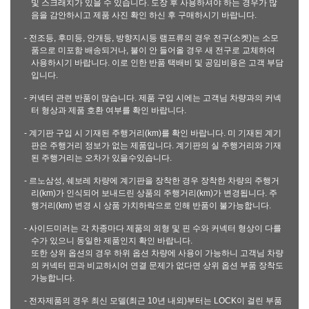
및 스크래치가 있을 수 있습니다. 도장 후 사용하셔야 하는 경우가 많
음을 감안하시고 제품 사진 확인 하신 후 구매하시기 바랍니다.
- 전조등, 후미등, 안개등, 방향지시등 램프류의 경우 전구(소켓)는 소모
품으로 미포함 배송되거나, 불이 안 들어올 경우 새 전구로 교체하여
사용하시기 바랍니다. 이로 인한 반품 택배비 및 공임비용은 고객 부담
입니다.
- 커넥터 관련 반품이 많습니다. 제품 구입 시에는 고객님 차량과의 커넥
터 형상과 제품 호환 여부를 확인 바랍니다.
- 계기판 구입 시 기재된 주행거리(km)를 확인 바랍니다. 미 기재된 계기
판은 주행거리 정보가 없는 제품입니다. 계기판의 실 주행거리와 기재
된 주행거리는 오차가 있을수있습니다.
- 르노삼성, 쉐보레 차량에 계기판을 장착한 경우 장착한 차량의 주행거
리(km)가 인식되어 보내드린 상품의 주행거리(km)가 변경됩니다. 주
행거리(km) 변경 시 상품 가치하락으로 인해 반품이 불가능합니다.
- 사이드미러는 각 차종마다 제품의 외형 및 핀 수와 커넥터 형상이 다를
수가 있으니 동일한 제품인지 확인 바랍니다.
또한 상위 옵션의 경우 하위 옵션 차량에 사용이 가능하니 고객님 차량
의 커넥터 핀과 비교하시어 연결 문제가 없다면 상위 옵션 부품 장착도
가능합니다.
- 전자제품의 경우 최신 모델(최근 10년 내외)부터는 LOCK이 걸린 부품