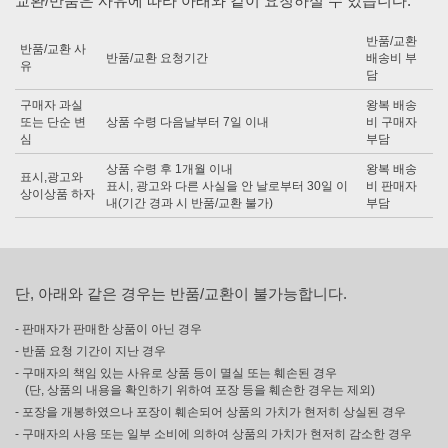
교환/반품은 사유에 따라 아래와 같이 요청하실 수 있습니다.
반품/교환
반품/교환 사
반품/교환 요청기간
배송비 부
유
담
구매자 과실
왕복 배송
또는 단순 변
상품 수령 다음날부터 7일 이내
비 구매자
심
부담
상품 수령 후 1개월 이내
왕복 배송
표시,광고와
표시, 광고와 다른 사실을 안 날로부터 30일 이
비 판매자
상이상품 하자
내(기간 경과 시 반품/교환 불가)
부담
단, 아래와 같은 경우는 반품/교환이 불가능합니다.
- 판매자가 판매한 상품이 아닌 경우
- 반품 요청 기간이 지난 경우
- 구매자의 책임 있는 사유로 상품 등이 멸실 또는 훼손된 경우
(단, 상품의 내용을 확인하기 위하여 포장 등을 훼손한 경우는 제외)
- 포장을 개봉하였으나 포장이 훼손되어 상품의 가치가 현저히 상실된 경우
- 구매자의 사용 또는 일부 소비에 의하여 상품의 가치가 현저히 감소한 경우