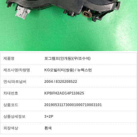
제품명
포그램프(안개등)(우/조수석)
제조사명/차량명
KG모빌리티(쌍용) / 뉴렉스턴
연식/파트넘버
2004 / 8320208522
차대번호
KPBFH2AD14P110625
상품코드
201905311730001000710003101
상품상세정보
3+2P
외장색상
흰색