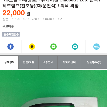
KG모빌리티(쌍용) / 뉴체어맨 CM600S / 2007년식 /
헤드램프(전조등)(좌/운전석) / 회색 외장
22,000
원
상품코드: 201907091730001000410001002
무료배송
핀수확인 필수
상세정보
반품/교환
배송안내
지파츠안내
상품Q&A(0)