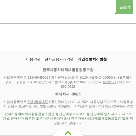
글쓰기
이용약관
전자금융거래약관
개인정보처리방침
한국자동차해체재활용협동조합
사업자등록번호
113-86-49069
| 통신판매업신고 제 2013-서울구로-0566호 | 서울특별시
구로구 구로동 104-10 동남오피스텔 806호(우)152-842 | 카카오톡
문의하기
| 팩스 02-
867-0622
주식회사 어메스
사업자등록번호
348-88-01869
| 통신판매업신고 : 제 2024-서울강남-01149호 | 서울특별
시 강남구 도산대로 310, 3층(논현동, 916빌딩) | 카카오톡
문의하기
| 팩스 02-6499-3432
한국자동차해체재활용협동조합은 통신판매중개자로서 통신판매의 당사자가 아니므로
개별 판매자가 등록한 오픈마켓 상품에대해서 한국자동차해체재활용협동조합은 일체 책
임을 지지 않습니다.