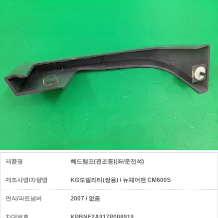
제품명
헤드램프(전조등)(좌/운전석)
제조사명/차량명
KG모빌리티(쌍용) / 뉴체어맨 CM600S
연식/파트넘버
2007 / 없음
차대번호
KPBNE2A917P088919