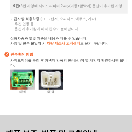
9핀:
8핀 사양에 사이드리피터 2way(미등+깜빡이) 옵션이 추가된 사양
고급사양 적용차종
(ex: 그랜저, 오피러스, 에쿠스, 기타)
- 후진 연동 등
- 옵션이 추가됨에 따라 핀수도 늘어납니다.
신형차종과 몇몇 차종은 내용과 다를 수 있습니다.
사양 및 핀수 불일치 시
차량 제조사 고객센터
로 문의 바랍니다.
핀수확인방법
사이드미러를 분리 후 커넥터 안쪽의 핀(배선)이 몇 개인지 확인하시면 됩니
다.