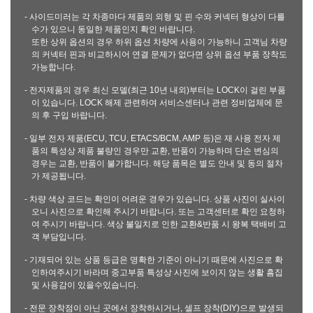
- 사이드미러는 각 차종마다 제품의 외형 및 핀 수와 커넥터 형상이 다를
수가 있으니 동일한 제품인지 확인 바랍니다.
또한 상위 옵션의 경우 하위 옵션 차량에 사용이 가능하니 고객님 차량
의 커넥터 핀과 비교하시어 연결 문제가 없다면 상위 옵션 부품 장착도
가능합니다.
- 전자제품의 경우 최신 모델(최근 10년 내외)부터는 LOCK이 걸린 부품
이 있습니다. LOCK 해제 관련하여 서비스센터나 관련 정비업체에 문
의 후 구입 바랍니다.
- 일부 전자 제품(ECU, TCU, ETACS/BCM, AMP 등)은 재 사용 전자 제
품의 특성상 제품 불량인 경우만 교환, 반품이 가능하며 단순 변심의
경우는 교환, 반품이 불가합니다. 해당 품목은 별도 안내 및 동의 절차
가 제공됩니다.
- 차량 색상 코드는 확인이 어려운 경우가 있습니다. 상품 사진이 실사이
오니 사진으로 확인해 주시기 바랍니다. 또는 고객센터로 확인 요청하
여 주시기 바랍니다. 색상 불일치로 인한 교환&반품 시 왕복 택배비 고
객 부담입니다.
- 기재되어 있는 상품 등급은 명확한 기준이 아니기 때문에 사진으로 확
인하여주시기 바라며 중고부품 특성상 사진에 보이지 않는 생활 흠집
및 사용감이 있을수있습니다.
- 전문 장착점이 아닌 곳에서 장착하시거나, 셀프 장착(DIY)으로 발생되