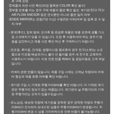
로 구매 요망
②제품의 외관 사진 확인(외장 품목은 COLOR 확인 필수)
③부품 번호를 아는 경우 구매 제품의 품번 확인 필요: 계기판 ECU TCU
AIR FLOW SNESOR 등은 연식뿐만 아니라 품번 일치 여부
④SIDE MIRROR는 전동(7핀 이상) 수동(5핀 이하)여부 및 접촉 핀 수 일
치 여부
- 본넷(후드), 앞뒤 범퍼, 도어류 등 판금류 제품은 제품 표면에 생활 기스
및 스크래치가 있을 수 있습니다. 도장 후 사용하셔야 하는 경우가 많
음을 감안하시고 제품 사진 확인 하신 후 구매하시기 바랍니다.
- 전조등, 후미등, 안개등, 방향지시등 램프류의 경우 전구(소켓)는 소모
품으로 미포함 배송되거나, 불이 안 들어올 경우 새 전구로 교체하여
사용하시기 바랍니다. 이로 인한 반품 택배비 및 공임비용은 고객 부담
입니다.
- 커넥터 관련 반품이 많습니다. 제품 구입 시에는 고객님 차량과의 커넥
터 형상과 제품 호환 여부를 확인 바랍니다.
- 계기판 구입 시 기재된 주행거리(km)를 확인 바랍니다. 미 기재된 계기
판은 주행거리 정보가 없는 제품입니다. 계기판의 실 주행거리와 기재
된 주행거리는 오차가 있을수있습니다.
- 르노삼성, 쉐보레 차량에 계기판을 장착한 경우 장착한 차량의 주행거
리(km)가 인식되어 보내드린 상품의 주행거리(km)가 변경됩니다. 주
행거리(km) 변경 시 상품 가치하락으로 인해 반품이 불가능합니다.