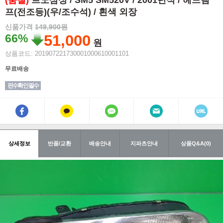
(품절)
르노삼성 / SM5 SM520V / 2001년식 / 헤드램
프(전조등)(우/조수석) / 흰색 외장
신품가격
149,900원
66%
51,000
원
상품코드: 201907221730001000610001101
무료배송
핀수확인 필수
상세정보
반품/교환
배송안내
지파츠안내
상품Q&A(0)