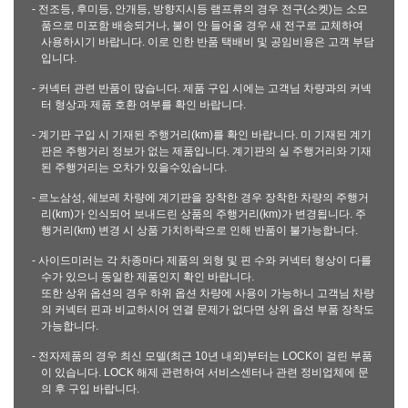
- 전조등, 후미등, 안개등, 방향지시등 램프류의 경우 전구(소켓)는 소모
품으로 미포함 배송되거나, 불이 안 들어올 경우 새 전구로 교체하여
사용하시기 바랍니다. 이로 인한 반품 택배비 및 공임비용은 고객 부담
입니다.
- 커넥터 관련 반품이 많습니다. 제품 구입 시에는 고객님 차량과의 커넥
터 형상과 제품 호환 여부를 확인 바랍니다.
- 계기판 구입 시 기재된 주행거리(km)를 확인 바랍니다. 미 기재된 계기
판은 주행거리 정보가 없는 제품입니다. 계기판의 실 주행거리와 기재
된 주행거리는 오차가 있을수있습니다.
- 르노삼성, 쉐보레 차량에 계기판을 장착한 경우 장착한 차량의 주행거
리(km)가 인식되어 보내드린 상품의 주행거리(km)가 변경됩니다. 주
행거리(km) 변경 시 상품 가치하락으로 인해 반품이 불가능합니다.
- 사이드미러는 각 차종마다 제품의 외형 및 핀 수와 커넥터 형상이 다를
수가 있으니 동일한 제품인지 확인 바랍니다.
또한 상위 옵션의 경우 하위 옵션 차량에 사용이 가능하니 고객님 차량
의 커넥터 핀과 비교하시어 연결 문제가 없다면 상위 옵션 부품 장착도
가능합니다.
- 전자제품의 경우 최신 모델(최근 10년 내외)부터는 LOCK이 걸린 부품
이 있습니다. LOCK 해제 관련하여 서비스센터나 관련 정비업체에 문
의 후 구입 바랍니다.