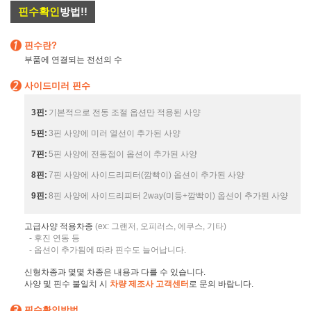
핀수확인
방법!!
핀수란?
부품에 연결되는 전선의 수
사이드미러 핀수
3핀:
기본적으로 전동 조절 옵션만 적용된 사양
5핀:
3핀 사양에 미러 열선이 추가된 사양
7핀:
5핀 사양에 전동접이 옵션이 추가된 사양
8핀:
7핀 사양에 사이드리피터(깜빡이) 옵션이 추가된 사양
9핀:
8핀 사양에 사이드리피터 2way(미등+깜빡이) 옵션이 추가된 사양
고급사양 적용차종
(ex: 그랜저, 오피러스, 에쿠스, 기타)
- 후진 연동 등
- 옵션이 추가됨에 따라 핀수도 늘어납니다.
신형차종과 몇몇 차종은 내용과 다를 수 있습니다.
사양 및 핀수 불일치 시
차량 제조사 고객센터
로 문의 바랍니다.
핀수확인방법