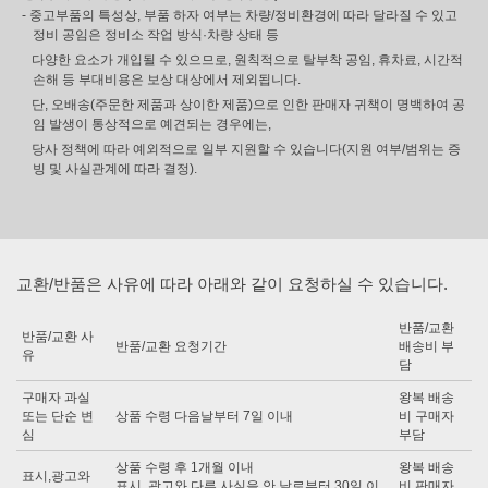
- 중고부품의 특성상, 부품 하자 여부는 차량/정비환경에 따라 달라질 수 있고
정비 공임은 정비소 작업 방식·차량 상태 등
다양한 요소가 개입될 수 있으므로, 원칙적으로 탈부착 공임, 휴차료, 시간적
손해 등 부대비용은 보상 대상에서 제외됩니다.
단, 오배송(주문한 제품과 상이한 제품)으로 인한 판매자 귀책이 명백하여 공
임 발생이 통상적으로 예견되는 경우에는,
당사 정책에 따라 예외적으로 일부 지원할 수 있습니다(지원 여부/범위는 증
빙 및 사실관계에 따라 결정).
교환/반품은 사유에 따라 아래와 같이 요청하실 수 있습니다.
반품/교환
반품/교환 사
반품/교환 요청기간
배송비 부
유
담
구매자 과실
왕복 배송
또는 단순 변
상품 수령 다음날부터 7일 이내
비 구매자
심
부담
상품 수령 후 1개월 이내
왕복 배송
표시,광고와
표시, 광고와 다른 사실을 안 날로부터 30일 이
비 판매자