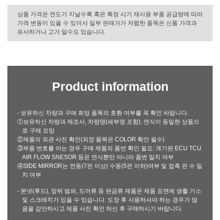
상품 가격은 연도가 지날수록 혹은 특정 시기 재사용 부품 공급량에 따라
가격 변동이 있을 수 있어서 일부 판매가가 저렴한 품목은 신품 가격과
유사하거나 고가 일수도 있습니다.
Product information
- 보유하신 차량과 구매 희망 품목의 호환 여부를 꼭 확인 바랍니다.
①보유하신 차량과 제조사, 차량명(세부명 포함), 연식이 동일한 상품으
로 구매 요망
②제품의 외관 사진 확인(외장 품목은 COLOR 확인 필수)
③부품 번호를 아는 경우 구매 제품의 품번 확인 필요: 계기판 ECU TCU
AIR FLOW SNESOR 등은 연식뿐만 아니라 품번 일치 여부
④SIDE MIRROR는 전동(7핀 이상) 수동(5핀 이하)여부 및 접촉 핀 수 일
치 여부
- 본넷(후드), 앞뒤 범퍼, 도어류 등 판금류 제품은 제품 표면에 생활 기스
및 스크래치가 있을 수 있습니다. 도장 후 사용하셔야 하는 경우가 많
음을 감안하시고 제품 사진 확인 하신 후 구매하시기 바랍니다.