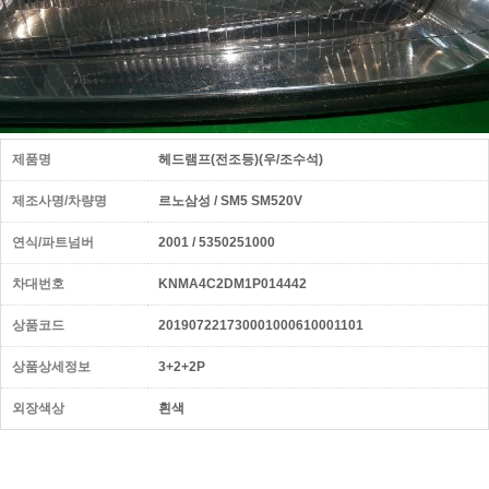
제품명
헤드램프(전조등)(우/조수석)
제조사명/차량명
르노삼성 / SM5 SM520V
연식/파트넘버
2001 / 5350251000
차대번호
KNMA4C2DM1P014442
상품코드
201907221730001000610001101
상품상세정보
3+2+2P
외장색상
흰색