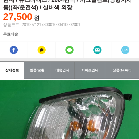
현대 / 뉴스타렉스 / 2004년식 / 시그널램프(방향지시
등)(좌/운전석) / 실버색 외장
27,500
원
상품코드: 201907121730001000410002001
무료배송
상세정보
반품/교환
배송안내
지파츠안내
상품Q&A(0)