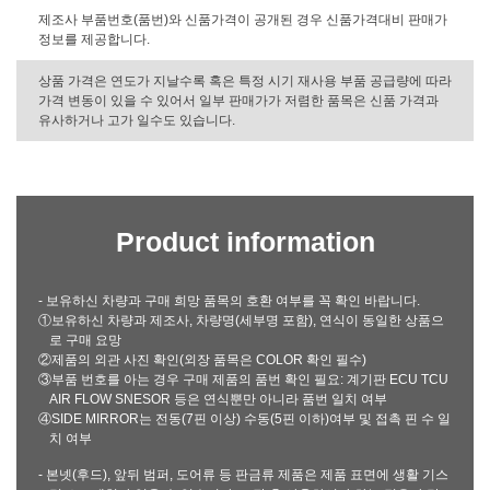
제조사 부품번호(품번)와 신품가격이 공개된 경우 신품가격대비 판매가
정보를 제공합니다.
상품 가격은 연도가 지날수록 혹은 특정 시기 재사용 부품 공급량에 따라
가격 변동이 있을 수 있어서 일부 판매가가 저렴한 품목은 신품 가격과
유사하거나 고가 일수도 있습니다.
Product information
- 보유하신 차량과 구매 희망 품목의 호환 여부를 꼭 확인 바랍니다.
①보유하신 차량과 제조사, 차량명(세부명 포함), 연식이 동일한 상품으
로 구매 요망
②제품의 외관 사진 확인(외장 품목은 COLOR 확인 필수)
③부품 번호를 아는 경우 구매 제품의 품번 확인 필요: 계기판 ECU TCU
AIR FLOW SNESOR 등은 연식뿐만 아니라 품번 일치 여부
④SIDE MIRROR는 전동(7핀 이상) 수동(5핀 이하)여부 및 접촉 핀 수 일
치 여부
- 본넷(후드), 앞뒤 범퍼, 도어류 등 판금류 제품은 제품 표면에 생활 기스