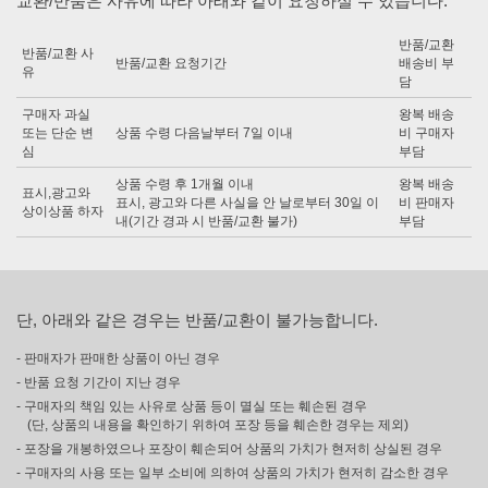
교환/반품은 사유에 따라 아래와 같이 요청하실 수 있습니다.
반품/교환
반품/교환 사
반품/교환 요청기간
배송비 부
유
담
구매자 과실
왕복 배송
또는 단순 변
상품 수령 다음날부터 7일 이내
비 구매자
심
부담
상품 수령 후 1개월 이내
왕복 배송
표시,광고와
표시, 광고와 다른 사실을 안 날로부터 30일 이
비 판매자
상이상품 하자
내(기간 경과 시 반품/교환 불가)
부담
단, 아래와 같은 경우는 반품/교환이 불가능합니다.
- 판매자가 판매한 상품이 아닌 경우
- 반품 요청 기간이 지난 경우
- 구매자의 책임 있는 사유로 상품 등이 멸실 또는 훼손된 경우
(단, 상품의 내용을 확인하기 위하여 포장 등을 훼손한 경우는 제외)
- 포장을 개봉하였으나 포장이 훼손되어 상품의 가치가 현저히 상실된 경우
- 구매자의 사용 또는 일부 소비에 의하여 상품의 가치가 현저히 감소한 경우