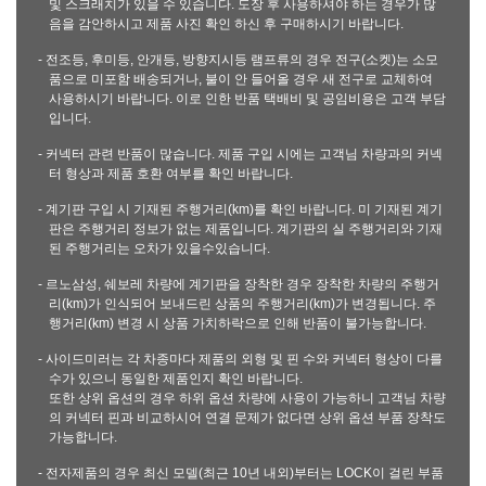
및 스크래치가 있을 수 있습니다. 도장 후 사용하셔야 하는 경우가 많
음을 감안하시고 제품 사진 확인 하신 후 구매하시기 바랍니다.
- 전조등, 후미등, 안개등, 방향지시등 램프류의 경우 전구(소켓)는 소모
품으로 미포함 배송되거나, 불이 안 들어올 경우 새 전구로 교체하여
사용하시기 바랍니다. 이로 인한 반품 택배비 및 공임비용은 고객 부담
입니다.
- 커넥터 관련 반품이 많습니다. 제품 구입 시에는 고객님 차량과의 커넥
터 형상과 제품 호환 여부를 확인 바랍니다.
- 계기판 구입 시 기재된 주행거리(km)를 확인 바랍니다. 미 기재된 계기
판은 주행거리 정보가 없는 제품입니다. 계기판의 실 주행거리와 기재
된 주행거리는 오차가 있을수있습니다.
- 르노삼성, 쉐보레 차량에 계기판을 장착한 경우 장착한 차량의 주행거
리(km)가 인식되어 보내드린 상품의 주행거리(km)가 변경됩니다. 주
행거리(km) 변경 시 상품 가치하락으로 인해 반품이 불가능합니다.
- 사이드미러는 각 차종마다 제품의 외형 및 핀 수와 커넥터 형상이 다를
수가 있으니 동일한 제품인지 확인 바랍니다.
또한 상위 옵션의 경우 하위 옵션 차량에 사용이 가능하니 고객님 차량
의 커넥터 핀과 비교하시어 연결 문제가 없다면 상위 옵션 부품 장착도
가능합니다.
- 전자제품의 경우 최신 모델(최근 10년 내외)부터는 LOCK이 걸린 부품