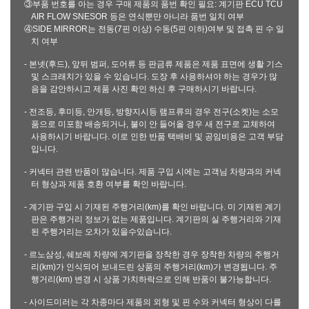
③부품 번호를 아는 경우 구매 제품의 품번 확인 필요: 계기판 ECU TCU
AIR FLOW SNESOR 등은 연식뿐만 아니라 품번 일치 여부
④SIDE MIRROR는 전동(7핀 이상) 수동(5핀 이하)여부 및 접촉 핀 수 일
치 여부
- 본넷(후드), 앞뒤 범퍼, 도어류 등 판금류 제품은 제품 표면에 생활 기스
및 스크래치가 있을 수 있습니다. 도장 후 사용하셔야 하는 경우가 많
음을 감안하시고 제품 사진 확인 하신 후 구매하시기 바랍니다.
- 전조등, 후미등, 안개등, 방향지시등 램프류의 경우 전구(소켓)는 소모
품으로 미포함 배송되거나, 불이 안 들어올 경우 새 전구로 교체하여
사용하시기 바랍니다. 이로 인한 반품 택배비 및 공임비용은 고객 부담
입니다.
- 커넥터 관련 반품이 많습니다. 제품 구입 시에는 고객님 차량과의 커넥
터 형상과 제품 호환 여부를 확인 바랍니다.
- 계기판 구입 시 기재된 주행거리(km)를 확인 바랍니다. 미 기재된 계기
판은 주행거리 정보가 없는 제품입니다. 계기판의 실 주행거리와 기재
된 주행거리는 오차가 있을수있습니다.
- 르노삼성, 쉐보레 차량에 계기판을 장착한 경우 장착한 차량의 주행거
리(km)가 인식되어 보내드린 상품의 주행거리(km)가 변경됩니다. 주
행거리(km) 변경 시 상품 가치하락으로 인해 반품이 불가능합니다.
- 사이드미러는 각 차종마다 제품의 외형 및 핀 수와 커넥터 형상이 다를