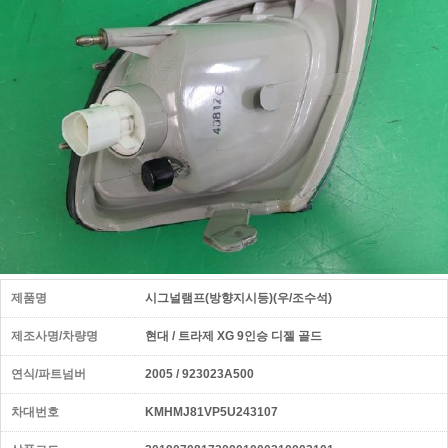
제품명
시그널램프(방향지시등)(우/조수석)
제조사명/차량명
현대 / 트라제 XG 9인승 디젤 골드
연식/파트넘버
2005 / 923023A500
차대번호
KMHMJ81VP5U243107