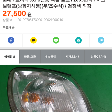
현대 / 트라제 XG 9인승 디젤 골드 / 2005년식 / 시그
널램프(방향지시등)(우/조수석) / 검정색 외장
27,500
원
상품코드: 201907081730001000210002101
무료배송
상세정보
반품/교환
배송안내
지파츠안내
상품Q&A(0)