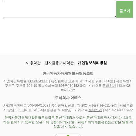
글쓰기
이용약관
전자금융거래약관
개인정보처리방침
한국자동차해체재활용협동조합
사업자등록번호
113-86-49069
| 통신판매업신고 제 2013-서울구로-0566호 | 서울특별시
구로구 구로동 104-10 동남오피스텔 806호(우)152-842 | 카카오톡
문의하기
| 팩스 02-
867-0622
주식회사 어메스
사업자등록번호
348-88-01869
| 통신판매업신고 : 제 2024-서울강남-01149호 | 서울특별
시 강남구 도산대로 310, 3층(논현동, 916빌딩) | 카카오톡
문의하기
| 팩스 02-6499-3432
한국자동차해체재활용협동조합은 통신판매중개자로서 통신판매의 당사자가 아니므로
개별 판매자가 등록한 오픈마켓 상품에대해서 한국자동차해체재활용협동조합은 일체 책
임을 지지 않습니다.