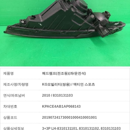
제품명
헤드램프(전조등)(좌/운전석)
제조사명/차량명
KG모빌리티(쌍용) / 액티언 스포츠
연식/파트넘버
2010 / 8310131103
차대번호
KPACE4AB1AP068143
상품코드
201907241730001000410001001
상품상세정보
3+3P LH-8310131101, 8310131102, 8310131103