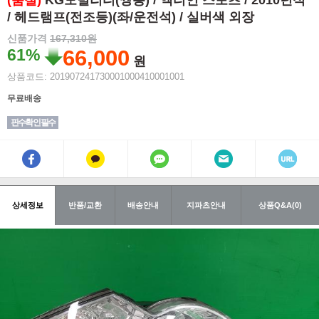
(품절)
KG모빌리티(쌍용) / 액티언 스포츠 / 2010년식
/ 헤드램프(전조등)(좌/운전석) / 실버색 외장
신품가격
167,310원
61%
66,000
원
상품코드: 201907241730001000410001001
무료배송
핀수확인 필수
상세정보
반품/교환
배송안내
지파츠안내
상품Q&A(0)