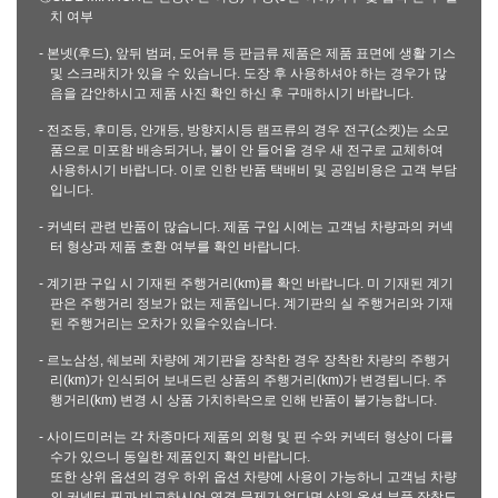
치 여부
- 본넷(후드), 앞뒤 범퍼, 도어류 등 판금류 제품은 제품 표면에 생활 기스
및 스크래치가 있을 수 있습니다. 도장 후 사용하셔야 하는 경우가 많
음을 감안하시고 제품 사진 확인 하신 후 구매하시기 바랍니다.
- 전조등, 후미등, 안개등, 방향지시등 램프류의 경우 전구(소켓)는 소모
품으로 미포함 배송되거나, 불이 안 들어올 경우 새 전구로 교체하여
사용하시기 바랍니다. 이로 인한 반품 택배비 및 공임비용은 고객 부담
입니다.
- 커넥터 관련 반품이 많습니다. 제품 구입 시에는 고객님 차량과의 커넥
터 형상과 제품 호환 여부를 확인 바랍니다.
- 계기판 구입 시 기재된 주행거리(km)를 확인 바랍니다. 미 기재된 계기
판은 주행거리 정보가 없는 제품입니다. 계기판의 실 주행거리와 기재
된 주행거리는 오차가 있을수있습니다.
- 르노삼성, 쉐보레 차량에 계기판을 장착한 경우 장착한 차량의 주행거
리(km)가 인식되어 보내드린 상품의 주행거리(km)가 변경됩니다. 주
행거리(km) 변경 시 상품 가치하락으로 인해 반품이 불가능합니다.
- 사이드미러는 각 차종마다 제품의 외형 및 핀 수와 커넥터 형상이 다를
수가 있으니 동일한 제품인지 확인 바랍니다.
또한 상위 옵션의 경우 하위 옵션 차량에 사용이 가능하니 고객님 차량
의 커넥터 핀과 비교하시어 연결 문제가 없다면 상위 옵션 부품 장착도