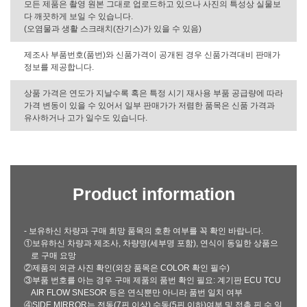
모든 제품은 촬영 원본 그대로 업로드하고 있으나 사진의 특성상 실물보
다 깨끗하게 보일 수 있습니다.
(오염물과 생활 스크래치(잔기스)가 있을 수 있음)
제조사 부품번호(품번)와 신품가격이 공개된 경우 신품가격대비 판매가
정보를 제공합니다.
상품 가격은 연도가 지날수록 혹은 특정 시기 재사용 부품 공급량에 따라
가격 변동이 있을 수 있어서 일부 판매가가 저렴한 품목은 신품 가격과
유사하거나 고가 일수도 있습니다.
Product information
- 보유하신 차량과 구매 희망 품목의 호환 여부를 꼭 확인 바랍니다.
①보유하신 차량과 제조사, 차량명(세부명 포함), 연식이 동일한 상품으
로 구매 요망
②제품의 외관 사진 확인(외장 품목은 COLOR 확인 필수)
③부품 번호를 아는 경우 구매 제품의 품번 확인 필요: 계기판 ECU TCU
AIR FLOW SNESOR 등은 연식뿐만 아니라 품번 일치 여부
④SIDE MIRROR는 전동(7핀 이상) 수동(5핀 이하)여부 및 접촉 핀 수 일