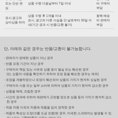
또는 단순 변
상품 수령 다음날부터 7일 이내
비 구매자
심
부담
상품 수령 후 1개월 이내
왕복 배송
표시,광고와
표시, 광고와 다른 사실을 안 날로부터 30일 이
비 판매자
상이상품 하자
내(기간 경과 시 반품/교환 불가)
부담
단, 아래와 같은 경우는 반품/교환이 불가능합니다.
- 판매자가 판매한 상품이 아닌 경우
- 반품 요청 기간이 지난 경우
- 구매자의 책임 있는 사유로 상품 등이 멸실 또는 훼손된 경우
(단, 상품의 내용을 확인하기 위하여 포장 등을 훼손한 경우는 제외)
- 포장을 개봉하였으나 포장이 훼손되어 상품의 가치가 현저히 상실된 경우
- 구매자의 사용 또는 일부 소비에 의하여 상품의 가치가 현저히 감소한 경우
- 상품을 해체, 조립한 경우
- 시간의 경과에 의하여 재판매가 곤란할 정도로 상품 등의 가치가 현저히 감소
한 경우
- 적용 차종 이외의 차종에 제품을 임의 장착한 경우
- 제품의 특성상 도장(크롬 도금 포함)된 경우, 미세한 스크래치는 발생될 수 있
으나 이는 교환/반품의 사유는 아닙니다.