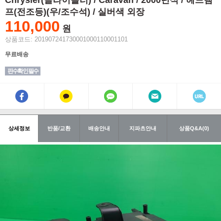
Chrysler(클라이슬러) / Caravan / 2000년식 / 헤드램
프(전조등)(우/조수석) / 실버색 외장
110,000
원
상품코드: 201907241730001000110001101
무료배송
핀수확인 필수
상세정보
반품/교환
배송안내
지파츠안내
상품Q&A(0)