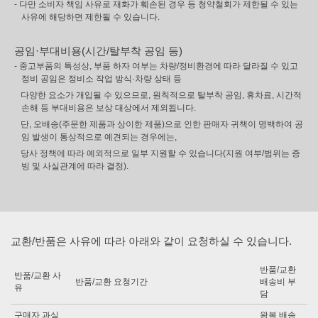
- 다만 소비자 책임 사유로 재화가 훼손된 경우 등 청약철회가 제한될 수 있는
사유에 해당하면 제한될 수 있습니다.
공임·부대비용(시간/탈부착 공임 등)
- 중고부품의 특성상, 부품 하자 여부는 차량/정비환경에 따라 달라질 수 있고
정비 공임은 정비소 작업 방식·차량 상태 등
다양한 요소가 개입될 수 있으므로, 원칙적으로 탈부착 공임, 휴차료, 시간적
손해 등 부대비용은 보상 대상에서 제외됩니다.
단, 오배송(주문한 제품과 상이한 제품)으로 인한 판매자 귀책이 명백하여 공
임 발생이 통상적으로 예견되는 경우에는,
당사 정책에 따라 예외적으로 일부 지원할 수 있습니다(지원 여부/범위는 증
빙 및 사실관계에 따라 결정).
교환/반품은 사유에 따라 아래와 같이 요청하실 수 있습니다.
반품/교환
반품/교환 사
반품/교환 요청기간
배송비 부
유
담
구매자 과실
왕복 배송