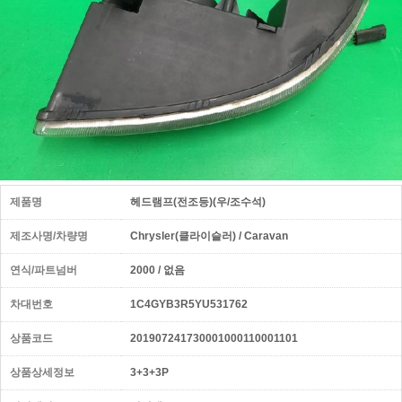
제품명
헤드램프(전조등)(우/조수석)
제조사명/차량명
Chrysler(클라이슬러) / Caravan
연식/파트넘버
2000 / 없음
차대번호
1C4GYB3R5YU531762
상품코드
201907241730001000110001101
상품상세정보
3+3+3P