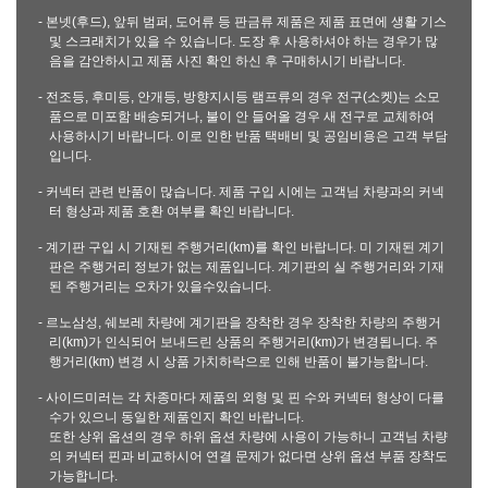
- 본넷(후드), 앞뒤 범퍼, 도어류 등 판금류 제품은 제품 표면에 생활 기스
및 스크래치가 있을 수 있습니다. 도장 후 사용하셔야 하는 경우가 많
음을 감안하시고 제품 사진 확인 하신 후 구매하시기 바랍니다.
- 전조등, 후미등, 안개등, 방향지시등 램프류의 경우 전구(소켓)는 소모
품으로 미포함 배송되거나, 불이 안 들어올 경우 새 전구로 교체하여
사용하시기 바랍니다. 이로 인한 반품 택배비 및 공임비용은 고객 부담
입니다.
- 커넥터 관련 반품이 많습니다. 제품 구입 시에는 고객님 차량과의 커넥
터 형상과 제품 호환 여부를 확인 바랍니다.
- 계기판 구입 시 기재된 주행거리(km)를 확인 바랍니다. 미 기재된 계기
판은 주행거리 정보가 없는 제품입니다. 계기판의 실 주행거리와 기재
된 주행거리는 오차가 있을수있습니다.
- 르노삼성, 쉐보레 차량에 계기판을 장착한 경우 장착한 차량의 주행거
리(km)가 인식되어 보내드린 상품의 주행거리(km)가 변경됩니다. 주
행거리(km) 변경 시 상품 가치하락으로 인해 반품이 불가능합니다.
- 사이드미러는 각 차종마다 제품의 외형 및 핀 수와 커넥터 형상이 다를
수가 있으니 동일한 제품인지 확인 바랍니다.
또한 상위 옵션의 경우 하위 옵션 차량에 사용이 가능하니 고객님 차량
의 커넥터 핀과 비교하시어 연결 문제가 없다면 상위 옵션 부품 장착도
가능합니다.