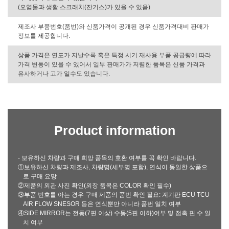
(오염물과 생활 스크래치(잔기스)가 있을 수 있음)
제조사 부품번호(품번)와 신품가격이 공개된 경우 신품가격대비 판매가
정보를 제공합니다.
상품 가격은 연도가 지날수록 혹은 특정 시기 재사용 부품 공급량에 따라
가격 변동이 있을 수 있어서 일부 판매가가 저렴한 품목은 신품 가격과
유사하거나 고가 일수도 있습니다.
Product information
- 보유하신 차량과 구매 희망 품목의 호환 여부를 꼭 확인 바랍니다.
①보유하신 차량과 제조사, 차량명(세부명 포함), 연식이 동일한 상품으
로 구매 요망
②제품의 외관 사진 확인(외장 품목은 COLOR 확인 필수)
③부품 번호를 아는 경우 구매 제품의 품번 확인 필요: 계기판 ECU TCU
AIR FLOW SNESOR 등은 연식뿐만 아니라 품번 일치 여부
④SIDE MIRROR는 전동(7핀 이상) 수동(5핀 이하)여부 및 접촉 핀 수 일
치 여부