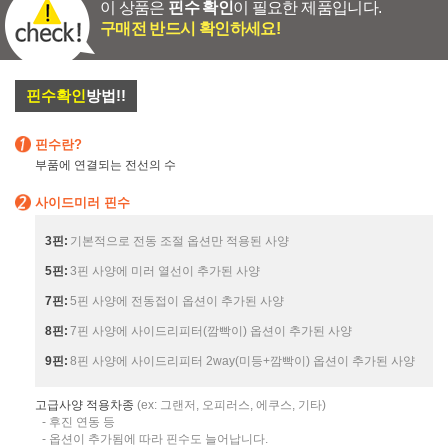
이 상품은
핀수 확인
이 필요한 제품입니다.
구매전 반드시 확인하세요!
핀수확인
방법!!
핀수란?
부품에 연결되는 전선의 수
사이드미러 핀수
3핀:
기본적으로 전동 조절 옵션만 적용된 사양
5핀:
3핀 사양에 미러 열선이 추가된 사양
7핀:
5핀 사양에 전동접이 옵션이 추가된 사양
8핀:
7핀 사양에 사이드리피터(깜빡이) 옵션이 추가된 사양
9핀:
8핀 사양에 사이드리피터 2way(미등+깜빡이) 옵션이 추가된 사양
고급사양 적용차종
(ex: 그랜저, 오피러스, 에쿠스, 기타)
- 후진 연동 등
- 옵션이 추가됨에 따라 핀수도 늘어납니다.