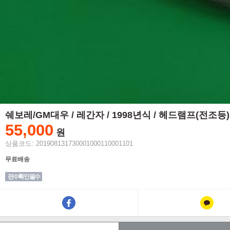
쉐보레/GM대우 / 레간자 / 1998년식 / 헤드램프(전조등
55,000
원
상품코드: 201908131730001000110001101
무료배송
핀수확인 필수