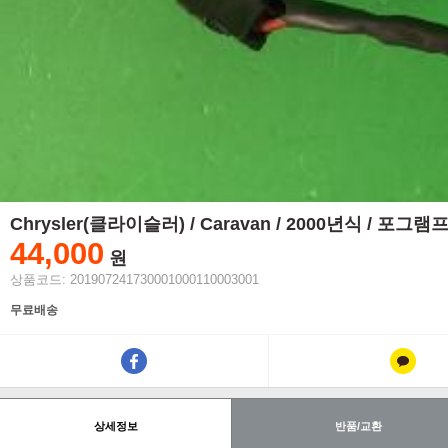
Chrysler(클라이슬러) / Caravan / 2000년식 / 포
44,000
원
상품코드: 201907241730001000110003001
무료배송
상세정보
반품/교환