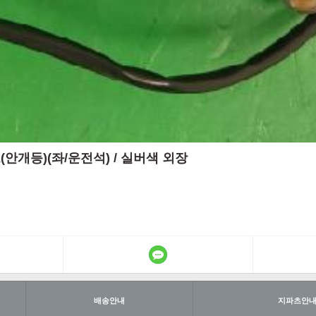
그램프(안개등)(좌/운전석) / 실버색 외장
배송안내
지파츠안