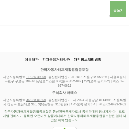
글쓰기
이용약관
전자금융거래약관
개인정보처리방침
한국자동차해체재활용협동조합
사업자등록번호
113-86-49069
| 통신판매업신고 제 2013-서울구로-0566호 | 서울특별시
구로구 구로동 104-10 동남오피스텔 806호(우)152-842 | 카카오톡
문의하기
| 팩스 02-
867-0622
주식회사 어메스
사업자등록번호
348-88-01869
| 통신판매업신고 : 제 2024-서울강남-01149호 | 서울특별
시 강남구 도산대로 310, 3층(논현동, 916빌딩) | 카카오톡
문의하기
| 팩스 02-6499-3432
한국자동차해체재활용협동조합은 통신판매중개자로서 통신판매의 당사자가 아니므로
개별 판매자가 등록한 오픈마켓 상품에대해서 한국자동차해체재활용협동조합은 일체 책
임을 지지 않습니다.