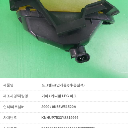
제품명
포그램프(안개등)(좌/운전석)
제조사명/차량명
기아 / 카니발 LPG 파크
연식/파트넘버
2000 / 0K55W51520A
차대번호
KNHUP7533YS819966