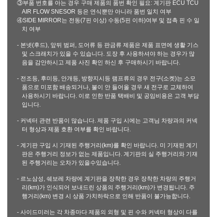
③부품 번호를 아는 경우 구매 제품의 품번 확인 필요: 계기판 ECU TCU
AIR FLOW SNESOR 등은 연식뿐만 아니라 품번 일치 여부
④SIDE MIRROR는 전동(7핀 이상) 수동(5핀 이하)여부 및 접촉 핀 수 일
치 여부
- 본넷(후드), 앞뒤 범퍼, 도어류 등 판금류 제품은 제품 표면에 생활 기스
및 스크래치가 있을 수 있습니다. 도장 후 사용하셔야 하는 경우가 많
음을 감안하시고 제품 사진 확인 하신 후 구매하시기 바랍니다.
- 전조등, 후미등, 안개등, 방향지시등 램프류의 경우 전구(소켓)는 소모
품으로 미포함 배송되거나, 불이 안 들어올 경우 새 전구로 교체하여
사용하시기 바랍니다. 이로 인한 반품 택배비 및 공임비용은 고객 부담
입니다.
- 커넥터 관련 반품이 많습니다. 제품 구입 시에는 고객님 차량과의 커넥
터 형상과 제품 호환 여부를 확인 바랍니다.
- 계기판 구입 시 기재된 주행거리(km)를 확인 바랍니다. 미 기재된 계기
판은 주행거리 정보가 없는 제품입니다. 계기판의 실 주행거리와 기재
된 주행거리는 오차가 있을수있습니다.
- 르노삼성, 쉐보레 차량에 계기판을 장착한 경우 장착한 차량의 주행거
리(km)가 인식되어 보내드린 상품의 주행거리(km)가 변경됩니다. 주
행거리(km) 변경 시 상품 가치하락으로 인해 반품이 불가능합니다.
- 사이드미러는 각 차종마다 제품의 외형 및 핀 수와 커넥터 형상이 다를