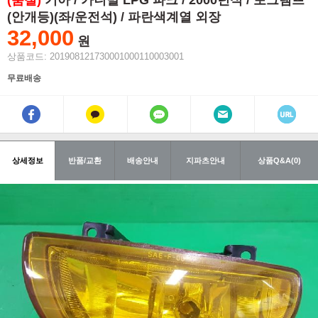
(품절)
기아 / 카니발 LPG 파크 / 2000년식 / 포그램프
(안개등)(좌/운전석) / 파란색계열 외장
32,000
원
상품코드: 201908121730001000110003001
무료배송
상세정보
반품/교환
배송안내
지파츠안내
상품Q&A(0)