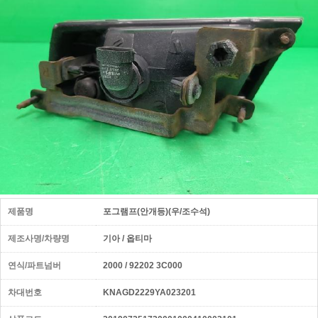
제품명
포그램프(안개등)(우/조수석)
제조사명/차량명
기아 / 옵티마
연식/파트넘버
2000 / 92202 3C000
차대번호
KNAGD2229YA023201