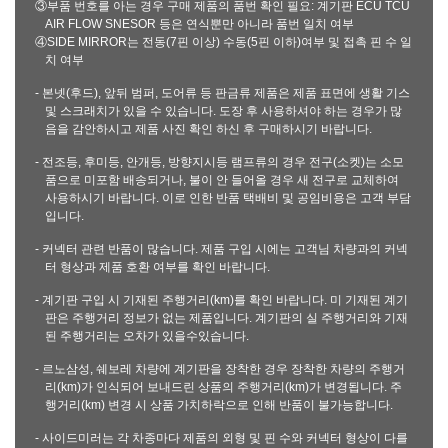
③부품 번호를 아는 경우 구매 제품의 품번 확인 필요: 계기판 ECU TCU
AIR FLOW SNESOR 등은 연식뿐만 아니라 품번 일치 여부
④SIDE MIRROR는 전동(7핀 이상) 수동(5핀 이하)여부 및 접촉 핀 수 일
치 여부
- 본넷(후드), 앞뒤 범퍼, 도어류 등 판금류 제품은 제품 표면에 생활 기스
및 스크래치가 있을 수 있습니다. 도장 후 사용하셔야 하는 경우가 많
음을 감안하시고 제품 사진 확인 하신 후 구매하시기 바랍니다.
- 전조등, 후미등, 안개등, 방향지시등 램프류의 경우 전구(소켓)는 소모
품으로 미포함 배송되거나, 불이 안 들어올 경우 새 전구로 교체하여
사용하시기 바랍니다. 이로 인한 반품 택배비 및 공임비용은 고객 부담
입니다.
- 커넥터 관련 반품이 많습니다. 제품 구입 시에는 고객님 차량과의 커넥
터 형상과 제품 호환 여부를 확인 바랍니다.
- 계기판 구입 시 기재된 주행거리(km)를 확인 바랍니다. 미 기재된 계기
판은 주행거리 정보가 없는 제품입니다. 계기판의 실 주행거리와 기재
된 주행거리는 오차가 있을수있습니다.
- 르노삼성, 쉐보레 차량에 계기판을 장착한 경우 장착한 차량의 주행거
리(km)가 인식되어 보내드린 상품의 주행거리(km)가 변경됩니다. 주
행거리(km) 변경 시 상품 가치하락으로 인해 반품이 불가능합니다.
- 사이드미러는 각 차종마다 제품의 외형 및 핀 수와 커넥터 형상이 다를