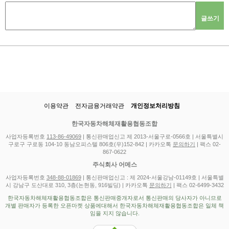
글쓰기
이용약관
전자금융거래약관
개인정보처리방침
한국자동차해체재활용협동조합
사업자등록번호
113-86-49069
| 통신판매업신고 제 2013-서울구로-0566호 | 서울특별시
구로구 구로동 104-10 동남오피스텔 806호(우)152-842 | 카카오톡
문의하기
| 팩스 02-
867-0622
주식회사 어메스
사업자등록번호
348-88-01869
| 통신판매업신고 : 제 2024-서울강남-01149호 | 서울특별
시 강남구 도산대로 310, 3층(논현동, 916빌딩) | 카카오톡
문의하기
| 팩스 02-6499-3432
한국자동차해체재활용협동조합은 통신판매중개자로서 통신판매의 당사자가 아니므로
개별 판매자가 등록한 오픈마켓 상품에대해서 한국자동차해체재활용협동조합은 일체 책
임을 지지 않습니다.