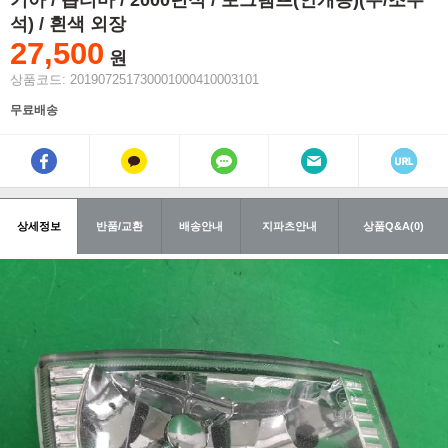
기아 / 옵티마 / 2000년식 / 포그램프(안개등)(우/조수
석) / 흰색 외장
27,500
원
상품코드: 201907251730001000410003101
무료배송
상세정보
반품/교환
배송안내
지파츠안내
상품Q&A(0)