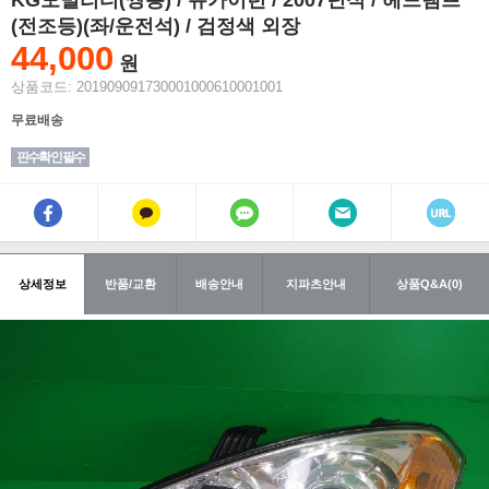
KG모빌리티(쌍용) / 뉴카이런 / 2007년식 / 헤드램프
(전조등)(좌/운전석) / 검정색 외장
44,000
원
상품코드: 201909091730001000610001001
무료배송
핀수확인 필수
상세정보
반품/교환
배송안내
지파츠안내
상품Q&A(0)