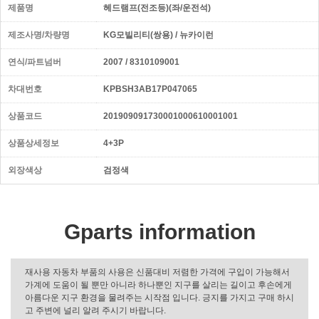
제품명
헤드램프(전조등)(좌/운전석)
제조사명/차량명
KG모빌리티(쌍용) / 뉴카이런
연식/파트넘버
2007 / 8310109001
차대번호
KPBSH3AB17P047065
상품코드
201909091730001000610001001
상품상세정보
4+3P
외장색상
검정색
Gparts information
재사용 자동차 부품의 사용은 신품대비 저렴한 가격에 구입이 가능해서
가계에 도움이 될 뿐만 아니라 하나뿐인 지구를 살리는 길이고 후손에게
아름다운 지구 환경을 물려주는 시작점 입니다. 긍지를 가지고 구매 하시
고 주변에 널리 알려 주시기 바랍니다.