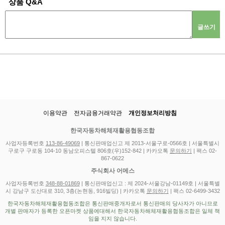
상품 Q&A
글쓰기
이용약관
전자금융거래약관
개인정보처리방침
한국자동차해체재활용협동조합
사업자등록번호
113-86-49069
| 통신판매업신고 제 2013-서울구로-0566호 | 서울특별시
구로구 구로동 104-10 동남오피스텔 806호(우)152-842 | 카카오톡
문의하기
| 팩스 02-
867-0622
주식회사 어메스
사업자등록번호
348-88-01869
| 통신판매업신고 : 제 2024-서울강남-01149호 | 서울특별
시 강남구 도산대로 310, 3층(논현동, 916빌딩) | 카카오톡
문의하기
| 팩스 02-6499-3432
한국자동차해체재활용협동조합은 통신판매중개자로서 통신판매의 당사자가 아니므로
개별 판매자가 등록한 오픈마켓 상품에대해서 한국자동차해체재활용협동조합은 일체 책
임을 지지 않습니다.