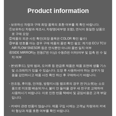
Product information
- 보유하신 차량과 구매 희망 품목의 호환 여부를 꼭 확인 바랍니다.
①보유하신 차량과 제조사, 차량명(세부명 포함), 연식이 동일한 상품으
로 구매 요망
②제품의 외관 사진 확인(외장 품목은 COLOR 확인 필수)
③부품 번호를 아는 경우 구매 제품의 품번 확인 필요: 계기판 ECU TCU
AIR FLOW SNESOR 등은 연식뿐만 아니라 품번 일치 여부
④SIDE MIRROR는 전동(7핀 이상) 수동(5핀 이하)여부 및 접촉 핀 수 일
치 여부
- 본넷(후드), 앞뒤 범퍼, 도어류 등 판금류 제품은 제품 표면에 생활 기스
및 스크래치가 있을 수 있습니다. 도장 후 사용하셔야 하는 경우가 많
음을 감안하시고 제품 사진 확인 하신 후 구매하시기 바랍니다.
- 전조등, 후미등, 안개등, 방향지시등 램프류의 경우 전구(소켓)는 소모
품으로 미포함 배송되거나, 불이 안 들어올 경우 새 전구로 교체하여
사용하시기 바랍니다. 이로 인한 반품 택배비 및 공임비용은 고객 부담
입니다.
- 커넥터 관련 반품이 많습니다. 제품 구입 시에는 고객님 차량과의 커넥
터 형상과 제품 호환 여부를 확인 바랍니다.