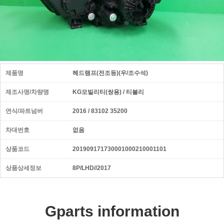
제품명
헤드램프(전조등)(우/조수석)
제조사명/차량명
KG모빌리티(쌍용) / 티볼리
연식/파트넘버
2016 / 83102 35200
차대번호
없음
상품코드
201909171730001000210001101
상품상세정보
8P/LHD//2017
Gparts information