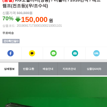
(품절)
KG모빌리티(쌍용) / 티볼리 / 2016년식 / 헤드
램프(전조등)(우/조수석)
신품가격
500,500원
70%
150,000
원
상품코드: 201909171730001000210001101
무료배송
핀수확인 필수
상세정보
반품/교환
배송안내
지파츠안내
상품Q&A(0)