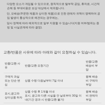
다양한 요소가 개입될 수 있으므로, 원칙적으로 탈부착 공임, 휴차료, 시간적
손해 등 부대비용은 보상 대상에서 제외됩니다.
단, 오배송(주문한 제품과 상이한 제품)으로 인한 판매자 귀책이 명백하여 공
임 발생이 통상적으로 예견되는 경우에는,
당사 정책에 따라 예외적으로 일부 지원할 수 있습니다(지원 여부/범위는 증
빙 및 사실관계에 따라 결정).
교환/반품은 사유에 따라 아래와 같이 요청하실 수 있습니다.
반품/교환
반품/교환 사
반품/교환 요청기간
배송비 부
유
담
구매자 과실
왕복 배송
또는 단순 변
상품 수령 다음날부터 7일 이내
비 구매자
심
부담
상품 수령 후 1개월 이내
왕복 배송
표시,광고와
표시, 광고와 다른 사실을 안 날로부터 30일 이
비 판매자
상이상품 하자
내(기간 경과 시 반품/교환 불가)
부담