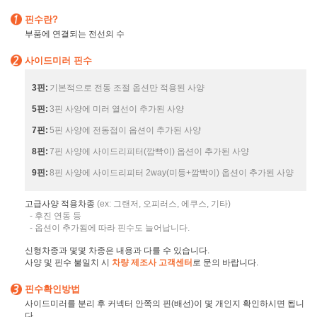
핀수란?
부품에 연결되는 전선의 수
사이드미러 핀수
3핀:
기본적으로 전동 조절 옵션만 적용된 사양
5핀:
3핀 사양에 미러 열선이 추가된 사양
7핀:
5핀 사양에 전동접이 옵션이 추가된 사양
8핀:
7핀 사양에 사이드리피터(깜빡이) 옵션이 추가된 사양
9핀:
8핀 사양에 사이드리피터 2way(미등+깜빡이) 옵션이 추가된 사양
고급사양 적용차종
(ex: 그랜저, 오피러스, 에쿠스, 기타)
- 후진 연동 등
- 옵션이 추가됨에 따라 핀수도 늘어납니다.
신형차종과 몇몇 차종은 내용과 다를 수 있습니다.
사양 및 핀수 불일치 시
차량 제조사 고객센터
로 문의 바랍니다.
핀수확인방법
사이드미러를 분리 후 커넥터 안쪽의 핀(배선)이 몇 개인지 확인하시면 됩니
다.