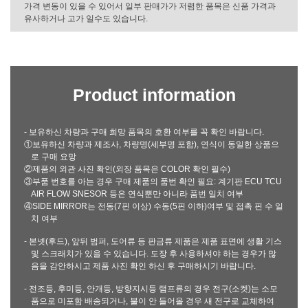
가격 변동이 있을 수 있어서 일부 판매가가 저렴한 품목은 신품 가격과
유사하거나 고가 일수도 있습니다.
Product information
- 보유하신 차량과 구매 희망 품목의 호환 여부를 꼭 확인 바랍니다.
①보유하신 차량과 제조사, 차량명(세부명 포함), 연식이 동일한 상품으
로 구매 요망
②제품의 외관 사진 확인(외장 품목은 COLOR 확인 필수)
③부품 번호를 아는 경우 구매 제품의 품번 확인 필요: 계기판 ECU TCU
AIR FLOW SNESOR 등은 연식뿐만 아니라 품번 일치 여부
④SIDE MIRROR는 전동(7핀 이상) 수동(5핀 이하)여부 및 접촉 핀 수 일
치 여부
- 본넷(후드), 앞뒤 범퍼, 도어류 등 판금류 제품은 제품 표면에 생활 기스
및 스크래치가 있을 수 있습니다. 도장 후 사용하셔야 하는 경우가 많
음을 감안하시고 제품 사진 확인 하신 후 구매하시기 바랍니다.
- 전조등, 후미등, 안개등, 방향지시등 램프류의 경우 전구(소켓)는 소모
품으로 미포함 배송되거나, 불이 안 들어올 경우 새 전구로 교체하여