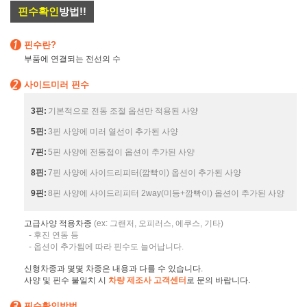
핀수확인
방법!!
핀수란?
부품에 연결되는 전선의 수
사이드미러 핀수
3핀:
기본적으로 전동 조절 옵션만 적용된 사양
5핀:
3핀 사양에 미러 열선이 추가된 사양
7핀:
5핀 사양에 전동접이 옵션이 추가된 사양
8핀:
7핀 사양에 사이드리피터(깜빡이) 옵션이 추가된 사양
9핀:
8핀 사양에 사이드리피터 2way(미등+깜빡이) 옵션이 추가된 사양
고급사양 적용차종
(ex: 그랜저, 오피러스, 에쿠스, 기타)
- 후진 연동 등
- 옵션이 추가됨에 따라 핀수도 늘어납니다.
신형차종과 몇몇 차종은 내용과 다를 수 있습니다.
사양 및 핀수 불일치 시
차량 제조사 고객센터
로 문의 바랍니다.
핀수확인방법