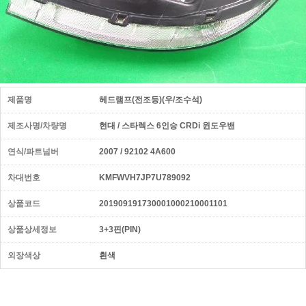
제품명
헤드램프(전조등)(우/조수석)
제조사명/차량명
현대 / 스타렉스 6인승 CRDi 윈도우밴
연식/파트넘버
2007 / 92102 4A600
차대번호
KMFWVH7JP7U789092
상품코드
201909191730001000210001101
상품상세정보
3+3핀(PIN)
외장색상
흰색