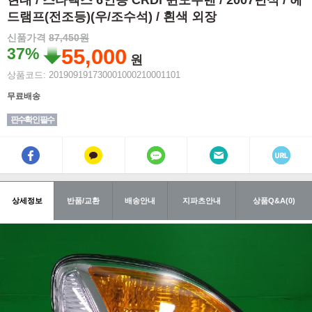
현대 / 스타렉스 6인승 CRDi 윈도우밴 / 2007년식 / 헤
드램프(전조등)(우/조수석) / 흰색 외장
신품가격
87,450원
37%
55,000
원
상품코드: 201909191730001000210001101
무료배송
핀수확인 필수
상세정보
반품/교환
배송안내
지파츠안내
상품Q&A(0)