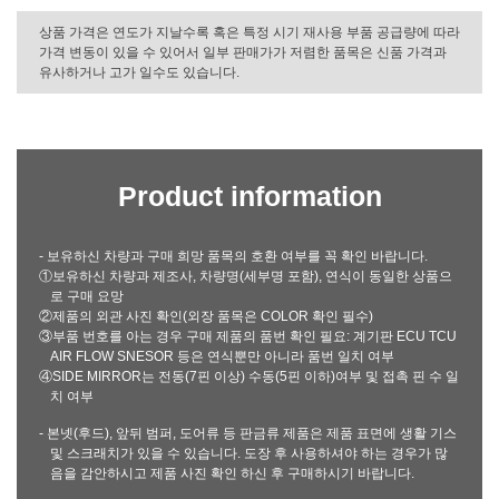
상품 가격은 연도가 지날수록 혹은 특정 시기 재사용 부품 공급량에 따라
가격 변동이 있을 수 있어서 일부 판매가가 저렴한 품목은 신품 가격과
유사하거나 고가 일수도 있습니다.
Product information
- 보유하신 차량과 구매 희망 품목의 호환 여부를 꼭 확인 바랍니다.
①보유하신 차량과 제조사, 차량명(세부명 포함), 연식이 동일한 상품으
로 구매 요망
②제품의 외관 사진 확인(외장 품목은 COLOR 확인 필수)
③부품 번호를 아는 경우 구매 제품의 품번 확인 필요: 계기판 ECU TCU
AIR FLOW SNESOR 등은 연식뿐만 아니라 품번 일치 여부
④SIDE MIRROR는 전동(7핀 이상) 수동(5핀 이하)여부 및 접촉 핀 수 일
치 여부
- 본넷(후드), 앞뒤 범퍼, 도어류 등 판금류 제품은 제품 표면에 생활 기스
및 스크래치가 있을 수 있습니다. 도장 후 사용하셔야 하는 경우가 많
음을 감안하시고 제품 사진 확인 하신 후 구매하시기 바랍니다.