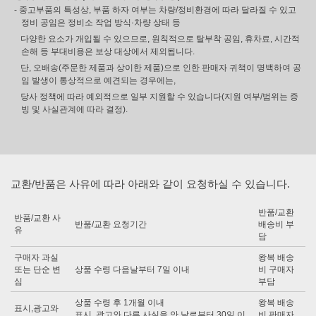
- 중고부품의 특성상, 부품 하자 여부는 차량/정비환경에 따라 달라질 수 있고
정비 공임은 정비소 작업 방식·차량 상태 등
다양한 요소가 개입될 수 있으므로, 원칙적으로 탈부착 공임, 휴차료, 시간적
손해 등 부대비용은 보상 대상에서 제외됩니다.
단, 오배송(주문한 제품과 상이한 제품)으로 인한 판매자 귀책이 명백하여 공
임 발생이 통상적으로 예견되는 경우에는,
당사 정책에 따라 예외적으로 일부 지원할 수 있습니다(지원 여부/범위는 증
빙 및 사실관계에 따라 결정).
교환/반품은 사유에 따라 아래와 같이 요청하실 수 있습니다.
반품/교환
반품/교환 사
반품/교환 요청기간
배송비 부
유
담
구매자 과실
왕복 배송
또는 단순 변
상품 수령 다음날부터 7일 이내
비 구매자
심
부담
상품 수령 후 1개월 이내
왕복 배송
표시,광고와
표시, 광고와 다른 사실을 안 날로부터 30일 이
비 판매자