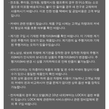
- 전조등, 후미등, 안개등, 방향지시등 램프류의 경우 전구(소켓)는 소모
품으로 미포함 배송되거나, 불이 안 들어올 경우 새 전구로 교체하여
사용하시기 바랍니다. 이로 인한 반품 택배비 및 공임비용은 고객 부담
입니다.
- 커넥터 관련 반품이 많습니다. 제품 구입 시에는 고객님 차량과의 커넥
터 형상과 제품 호환 여부를 확인 바랍니다.
- 계기판 구입 시 기재된 주행거리(km)를 확인 바랍니다. 미 기재된 계기
판은 주행거리 정보가 없는 제품입니다. 계기판의 실 주행거리와 기재
된 주행거리는 오차가 있을수있습니다.
- 르노삼성, 쉐보레 차량에 계기판을 장착한 경우 장착한 차량의 주행거
리(km)가 인식되어 보내드린 상품의 주행거리(km)가 변경됩니다. 주
행거리(km) 변경 시 상품 가치하락으로 인해 반품이 불가능합니다.
- 사이드미러는 각 차종마다 제품의 외형 및 핀 수와 커넥터 형상이 다를
수가 있으니 동일한 제품인지 확인 바랍니다.
또한 상위 옵션의 경우 하위 옵션 차량에 사용이 가능하니 고객님 차량
의 커넥터 핀과 비교하시어 연결 문제가 없다면 상위 옵션 부품 장착도
가능합니다.
- 전자제품의 경우 최신 모델(최근 10년 내외)부터는 LOCK이 걸린 부품
이 있습니다. LOCK 해제 관련하여 서비스센터나 관련 정비업체에 문
의 후 구입 바랍니다.