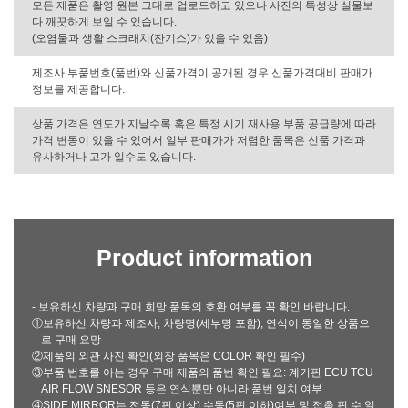
모든 제품은 촬영 원본 그대로 업로드하고 있으나 사진의 특성상 실물보
다 깨끗하게 보일 수 있습니다.
(오염물과 생활 스크래치(잔기스)가 있을 수 있음)
제조사 부품번호(품번)와 신품가격이 공개된 경우 신품가격대비 판매가
정보를 제공합니다.
상품 가격은 연도가 지날수록 혹은 특정 시기 재사용 부품 공급량에 따라
가격 변동이 있을 수 있어서 일부 판매가가 저렴한 품목은 신품 가격과
유사하거나 고가 일수도 있습니다.
Product information
- 보유하신 차량과 구매 희망 품목의 호환 여부를 꼭 확인 바랍니다.
①보유하신 차량과 제조사, 차량명(세부명 포함), 연식이 동일한 상품으
로 구매 요망
②제품의 외관 사진 확인(외장 품목은 COLOR 확인 필수)
③부품 번호를 아는 경우 구매 제품의 품번 확인 필요: 계기판 ECU TCU
AIR FLOW SNESOR 등은 연식뿐만 아니라 품번 일치 여부
④SIDE MIRROR는 전동(7핀 이상) 수동(5핀 이하)여부 및 접촉 핀 수 일