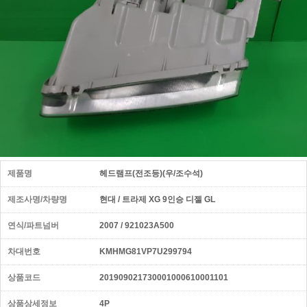
제품명
헤드램프(전조등)(우/조수석)
제조사명/차량명
현대 / 트라제 XG 9인승 디젤 GL
연식/파트넘버
2007 / 921023A500
차대번호
KMHMG81VP7U299794
상품코드
201909021730001000610001101
상품상세정보
4P