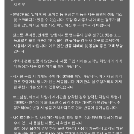
치 여부
- 본넷(후드), 앞뒤 범퍼, 도어류 등 판금류 제품은 제품 표면에 생활 기스
및 스크래치가 있을 수 있습니다. 도장 후 사용하셔야 하는 경우가 많
음을 감안하시고 제품 사진 확인 하신 후 구매하시기 바랍니다.
- 전조등, 후미등, 안개등, 방향지시등 램프류의 경우 전구(소켓)는 소모
품으로 미포함 배송되거나, 불이 안 들어올 경우 새 전구로 교체하여
사용하시기 바랍니다. 이로 인한 반품 택배비 및 공임비용은 고객 부담
입니다.
- 커넥터 관련 반품이 많습니다. 제품 구입 시에는 고객님 차량과의 커넥
터 형상과 제품 호환 여부를 확인 바랍니다.
- 계기판 구입 시 기재된 주행거리(km)를 확인 바랍니다. 미 기재된 계기
판은 주행거리 정보가 없는 제품입니다. 계기판의 실 주행거리와 기재
된 주행거리는 오차가 있을수있습니다.
- 르노삼성, 쉐보레 차량에 계기판을 장착한 경우 장착한 차량의 주행거
리(km)가 인식되어 보내드린 상품의 주행거리(km)가 변경됩니다. 주
행거리(km) 변경 시 상품 가치하락으로 인해 반품이 불가능합니다.
- 사이드미러는 각 차종마다 제품의 외형 및 핀 수와 커넥터 형상이 다를
수가 있으니 동일한 제품인지 확인 바랍니다.
또한 상위 옵션의 경우 하위 옵션 차량에 사용이 가능하니 고객님 차량
의 커넥터 핀과 비교하시어 연결 문제가 없다면 상위 옵션 부품 장착도