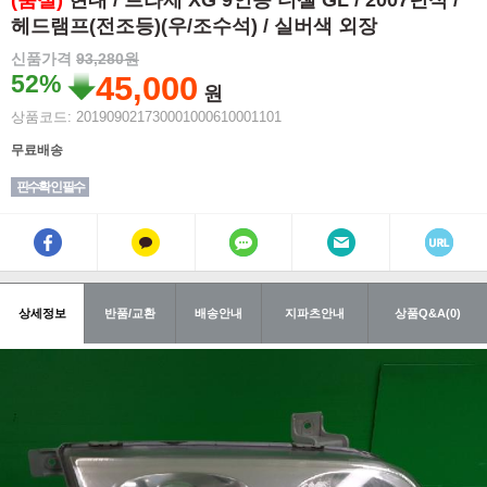
(품절)
현대 / 트라제 XG 9인승 디젤 GL / 2007년식 /
헤드램프(전조등)(우/조수석) / 실버색 외장
신품가격
93,280원
52%
45,000
원
상품코드: 201909021730001000610001101
무료배송
핀수확인 필수
상세정보
반품/교환
배송안내
지파츠안내
상품Q&A(0)