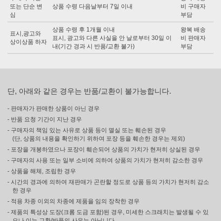
또는 단순 변
상품 수령 다음날부터 7일 이내
비 구매자
심
부담
상품 수령 후 1개월 이내
왕복 배송
표시,광고와
표시, 광고와 다른 사실을 안 날로부터 30일 이
비 판매자
상이상품 하자
내(기간 경과 시 반품/교환 불가)
부담
단, 아래와 같은 경우는 반품/교환이 불가능합니다.
- 판매자가 판매한 상품이 아닌 경우
- 반품 요청 기간이 지난 경우
- 구매자의 책임 있는 사유로 상품 등이 멸실 또는 훼손된 경우
(단, 상품의 내용을 확인하기 위하여 포장 등을 훼손한 경우는 제외)
- 포장을 개봉하였으나 포장이 훼손되어 상품의 가치가 현저히 상실된 경우
- 구매자의 사용 또는 일부 소비에 의하여 상품의 가치가 현저히 감소한 경우
- 상품을 해체, 조립한 경우
- 시간의 경과에 의하여 재판매가 곤란할 정도로 상품 등의 가치가 현저히 감소
한 경우
- 적용 차종 이외의 차종에 제품을 임의 장착한 경우
- 제품의 특성상 도장(크롬 도금 포함)된 경우, 미세한 스크래치는 발생될 수 있
으나 이는 교환/반품의 사유는 아닙니다.