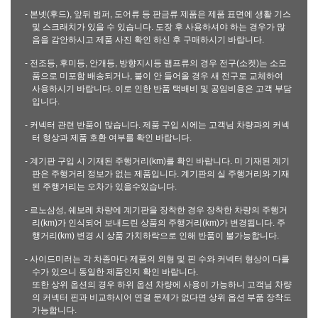
- 본넷(후드), 앞뒤 범퍼, 도어류 등 판금류 제품은 제품 표면에 생활 기스
및 스크래치가 있을 수 있습니다. 도장 후 사용하셔야 하는 경우가 많
음을 감안하시고 제품 사진 확인 하신 후 구매하시기 바랍니다.
- 전조등, 후미등, 안개등, 방향지시등 램프류의 경우 전구(소켓)는 소모
품으로 미포함 배송되거나, 불이 안 들어올 경우 새 전구로 교체하여
사용하시기 바랍니다. 이로 인한 반품 택배비 및 공임비용은 고객 부담
입니다.
- 커넥터 관련 반품이 많습니다. 제품 구입 시에는 고객님 차량과의 커넥
터 형상과 제품 호환 여부를 확인 바랍니다.
- 계기판 구입 시 기재된 주행거리(km)를 확인 바랍니다. 미 기재된 계기
판은 주행거리 정보가 없는 제품입니다. 계기판의 실 주행거리와 기재
된 주행거리는 오차가 있을수있습니다.
- 르노삼성, 쉐보레 차량에 계기판을 장착한 경우 장착한 차량의 주행거
리(km)가 인식되어 보내드린 상품의 주행거리(km)가 변경됩니다. 주
행거리(km) 변경 시 상품 가치하락으로 인해 반품이 불가능합니다.
- 사이드미러는 각 차종마다 제품의 외형 및 핀 수와 커넥터 형상이 다를
수가 있으니 동일한 제품인지 확인 바랍니다.
또한 상위 옵션의 경우 하위 옵션 차량에 사용이 가능하니 고객님 차량
의 커넥터 핀과 비교하시어 연결 문제가 없다면 상위 옵션 부품 장착도
가능합니다.