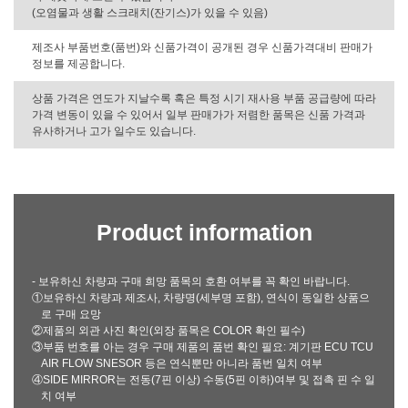
(오염물과 생활 스크래치(잔기스)가 있을 수 있음)
제조사 부품번호(품번)와 신품가격이 공개된 경우 신품가격대비 판매가
정보를 제공합니다.
상품 가격은 연도가 지날수록 혹은 특정 시기 재사용 부품 공급량에 따라
가격 변동이 있을 수 있어서 일부 판매가가 저렴한 품목은 신품 가격과
유사하거나 고가 일수도 있습니다.
Product information
- 보유하신 차량과 구매 희망 품목의 호환 여부를 꼭 확인 바랍니다.
①보유하신 차량과 제조사, 차량명(세부명 포함), 연식이 동일한 상품으
로 구매 요망
②제품의 외관 사진 확인(외장 품목은 COLOR 확인 필수)
③부품 번호를 아는 경우 구매 제품의 품번 확인 필요: 계기판 ECU TCU
AIR FLOW SNESOR 등은 연식뿐만 아니라 품번 일치 여부
④SIDE MIRROR는 전동(7핀 이상) 수동(5핀 이하)여부 및 접촉 핀 수 일
치 여부