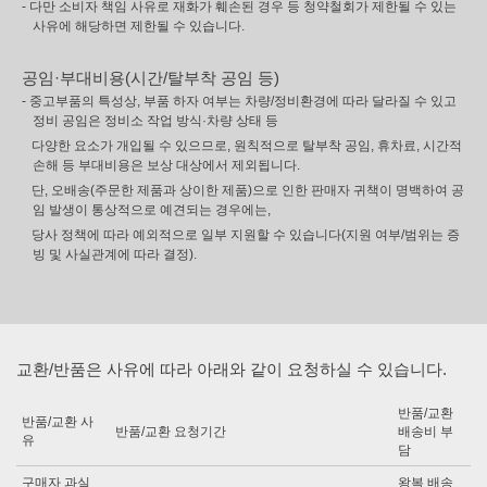
- 다만 소비자 책임 사유로 재화가 훼손된 경우 등 청약철회가 제한될 수 있는
사유에 해당하면 제한될 수 있습니다.
공임·부대비용(시간/탈부착 공임 등)
- 중고부품의 특성상, 부품 하자 여부는 차량/정비환경에 따라 달라질 수 있고
정비 공임은 정비소 작업 방식·차량 상태 등
다양한 요소가 개입될 수 있으므로, 원칙적으로 탈부착 공임, 휴차료, 시간적
손해 등 부대비용은 보상 대상에서 제외됩니다.
단, 오배송(주문한 제품과 상이한 제품)으로 인한 판매자 귀책이 명백하여 공
임 발생이 통상적으로 예견되는 경우에는,
당사 정책에 따라 예외적으로 일부 지원할 수 있습니다(지원 여부/범위는 증
빙 및 사실관계에 따라 결정).
교환/반품은 사유에 따라 아래와 같이 요청하실 수 있습니다.
반품/교환
반품/교환 사
반품/교환 요청기간
배송비 부
유
담
구매자 과실
왕복 배송