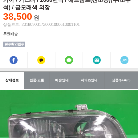
기아 / 카스타 / 2000년식 / 헤드램프(전조등)(우/조수
석) / 금모래색 외장
38,500
원
상품코드: 201909031730001000610001101
무료배송
핀수확인 필수
상세정보
반품/교환
배송안내
지파츠안내
상품Q&A(0)