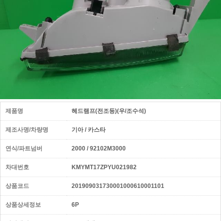
제품명
헤드램프(전조등)(우/조수석)
제조사명/차량명
기아 / 카스타
연식/파트넘버
2000 / 92102M3000
차대번호
KMYMT17ZPYU021982
상품코드
201909031730001000610001101
상품상세정보
6P