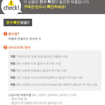
이 상품은
핀수 확인
이 필요한 제품입니다.
구매전 반드시 확인하세요!
핀수확인
방법!!
핀수란?
부품에 연결되는 전선의 수
사이드미러 핀수
3핀:
기본적으로 전동 조절 옵션만 적용된 사양
5핀:
3핀 사양에 미러 열선이 추가된 사양
7핀:
5핀 사양에 전동접이 옵션이 추가된 사양
8핀:
7핀 사양에 사이드리피터(깜빡이) 옵션이 추가된 사양
9핀:
8핀 사양에 사이드리피터 2way(미등+깜빡이) 옵션이 추가된 사양
고급사양 적용차종
(ex: 그랜저, 오피러스, 에쿠스, 기타)
- 후진 연동 등
- 옵션이 추가됨에 따라 핀수도 늘어납니다.