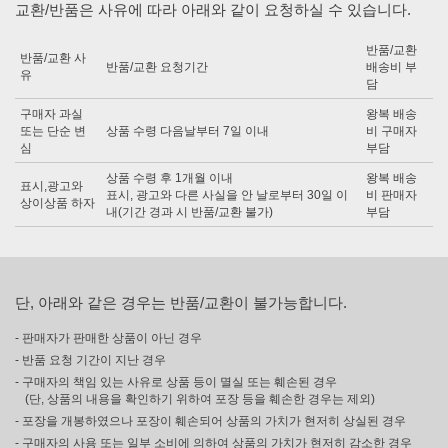
교환/반품은 사유에 따라 아래와 같이 요청하실 수 있습니다.
반품/교환
반품/교환 사
반품/교환 요청기간
배송비 부
유
담
구매자 과실
왕복 배송
또는 단순 변
상품 수령 다음날부터 7일 이내
비 구매자
심
부담
상품 수령 후 1개월 이내
왕복 배송
표시,광고와
표시, 광고와 다른 사실을 안 날로부터 30일 이
비 판매자
상이상품 하자
내(기간 경과 시 반품/교환 불가)
부담
단, 아래와 같은 경우는 반품/교환이 불가능합니다.
- 판매자가 판매한 상품이 아닌 경우
- 반품 요청 기간이 지난 경우
- 구매자의 책임 있는 사유로 상품 등이 멸실 또는 훼손된 경우
(단, 상품의 내용을 확인하기 위하여 포장 등을 훼손한 경우는 제외)
- 포장을 개봉하였으나 포장이 훼손되어 상품의 가치가 현저히 상실된 경우
- 구매자의 사용 또는 일부 소비에 의하여 상품의 가치가 현저히 감소한 경우