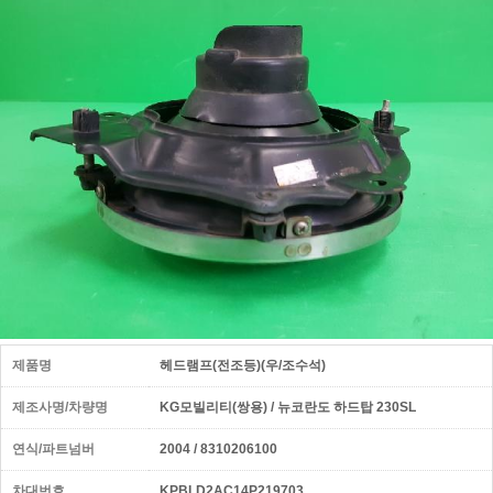
제품명
헤드램프(전조등)(우/조수석)
제조사명/차량명
KG모빌리티(쌍용) / 뉴코란도 하드탑 230SL
연식/파트넘버
2004 / 8310206100
차대번호
KPBLD2AC14P219703