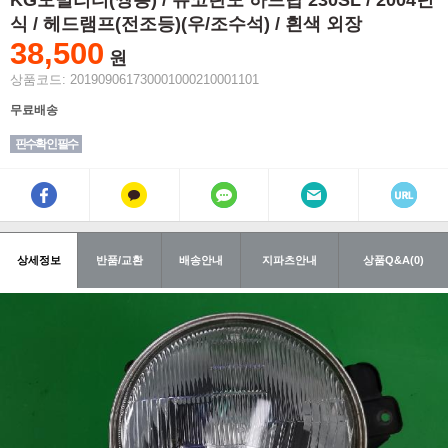
KG모빌리티(쌍용) / 뉴코란도 하드탑 230SL / 2004년
식 / 헤드램프(전조등)(우/조수석) / 흰색 외장
38,500
원
상품코드: 201909061730001000210001101
무료배송
핀수확인 필수
상세정보
반품/교환
배송안내
지파츠안내
상품Q&A(0)