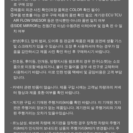
로 구매 요망
②제품의 외관 사진 확인(외장 품목은 COLOR 확인 필수)
③부품 번호를 아는 경우 구매 제품의 품번 확인 필요: 계기판 ECU TCU
AIR FLOW SNESOR 등은 연식뿐만 아니라 품번 일치 여부
④SIDE MIRROR는 전동(7핀 이상) 수동(5핀 이하)여부 및 접촉 핀 수 일
치 여부
- 본넷(후드), 앞뒤 범퍼, 도어류 등 판금류 제품은 제품 표면에 생활 기스
및 스크래치가 있을 수 있습니다. 도장 후 사용하셔야 하는 경우가 많
음을 감안하시고 제품 사진 확인 하신 후 구매하시기 바랍니다.
- 전조등, 후미등, 안개등, 방향지시등 램프류의 경우 전구(소켓)는 소모
품으로 미포함 배송되거나, 불이 안 들어올 경우 새 전구로 교체하여
사용하시기 바랍니다. 이로 인한 반품 택배비 및 공임비용은 고객 부담
입니다.
- 커넥터 관련 반품이 많습니다. 제품 구입 시에는 고객님 차량과의 커넥
터 형상과 제품 호환 여부를 확인 바랍니다.
- 계기판 구입 시 기재된 주행거리(km)를 확인 바랍니다. 미 기재된 계기
판은 주행거리 정보가 없는 제품입니다. 계기판의 실 주행거리와 기재
된 주행거리는 오차가 있을수있습니다.
- 르노삼성, 쉐보레 차량에 계기판을 장착한 경우 장착한 차량의 주행거
리(km)가 인식되어 보내드린 상품의 주행거리(km)가 변경됩니다. 주